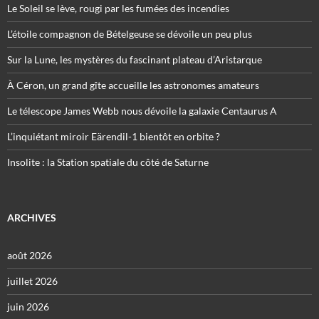
Le Soleil se lève, rougi par les fumées des incendies
L’étoile compagnon de Bételgeuse se dévoile un peu plus
Sur la Lune, les mystères du fascinant plateau d’Aristarque
À Céron, un grand gîte accueille les astronomes amateurs
Le télescope James Webb nous dévoile la galaxie Centaurus A
L’inquiétant miroir Eärendil-1 bientôt en orbite ?
Insolite : la Station spatiale du côté de Saturne
ARCHIVES
août 2026
juillet 2026
juin 2026