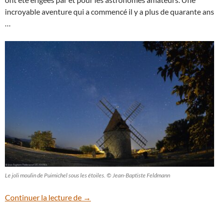
incroyable aventure qui a commencé il y a plus de quarante ans
…
Le joli moulin de Puimichel sous les étoiles. © Jean-Baptiste Feldmann
Puimichel, paradis des amoureux du ciel
Continuer la lecture de
→