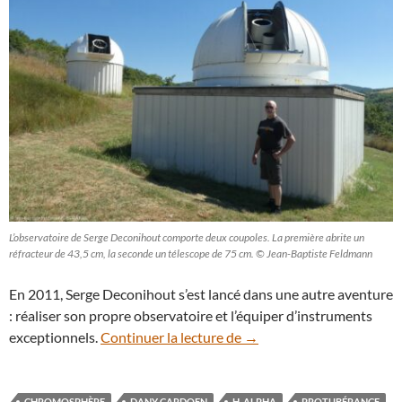
L’observatoire de Serge Deconihout comporte deux coupoles. La première abrite un
réfracteur de 43,5 cm, la seconde un télescope de 75 cm. © Jean-Baptiste Feldmann
En 2011, Serge Deconihout s’est lancé dans une autre aventure
: réaliser son propre observatoire et l’équiper d’instruments
Découverte : le réfracteu
exceptionnels.
Continuer la lecture de
→
CHROMOSPHÈRE
DANY CARDOEN
H-ALPHA
PROTUBÉRANCE