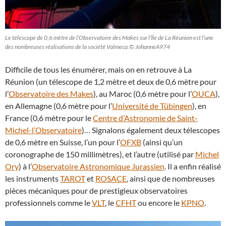
Le télescope de 0,6 mètre de l’Observatoire des Makes sur l’Île de La Réunion est l’une
des nombreuses réalisations de la société Valmeca.© JohanneA974
Difficile de tous les énumérer, mais on en retrouve à La
Réunion (un télescope de 1,2 mètre et deux de 0,6 mètre pour
l’
Observatoire des Makes
), au Maroc (0,6 mètre pour l’
OUCA
),
en Allemagne (0,6 mètre pour l’
Université de Tübingen
), en
France (0,6 mètre pour le
Centre d’Astronomie de Saint-
Michel-l’Observatoire
)… Signalons également deux télescopes
de 0,6 mètre en Suisse, l’un pour l’
OFXB
(ainsi qu’un
coronographe de 150 millimètres), et l’autre (utilisé par
Michel
Ory
) à l’
Observatoire Astronomique Jurassien
. Il a enfin réalisé
les instruments
TAROT
et
ROSACE
, ainsi que de nombreuses
pièces mécaniques pour de prestigieux observatoires
professionnels comme le
VLT
, le
CFHT
ou encore le
KPNO
.