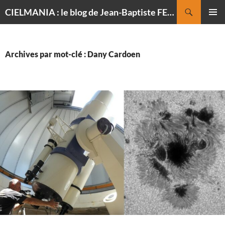
Recherche
CIELMANIA : le blog de Jean-Baptiste FELDMANN, photographe du ciel
ALLER
MENU
AU
PRINCI
CONTENU
Archives par mot-clé : Dany Cardoen