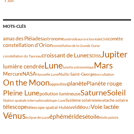
« Juil
MOTS-CLÉS
amas des Pléiades
comète
astronome
aurore boréale
astéroïde
Chili
constellation d'Orion
constellation de la Grande Ourse
Jupiter
croissant de Lune
ESO
ISS
constellation du Taureau
Lune
Mars
lumière cendrée
lunette astronomique
Mercure
NASA
Nuits-Saint-Georges
Nouvelle Lune
occultation
On the Moon
planète
Planète rouge
opposition
Saturne
Soleil
Pleine Lune
pollution lumineuse
Système solaire
tache solaire
Station spatiale internationale
Séléné
Super Lune
Voie lactée
télescope
vidéo
télescope spatial Hubble
VLT
Vénus
éphémérides
étoile
éclipse de Lune
étoile polaire