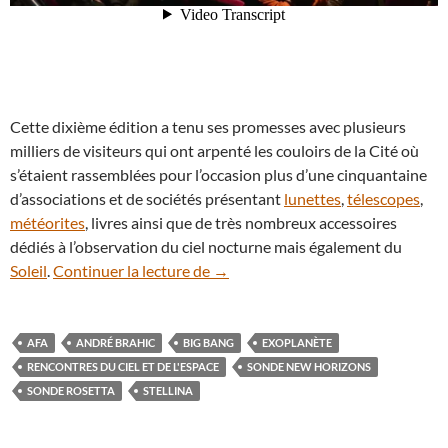
Cette dixième édition a tenu ses promesses avec plusieurs
milliers de visiteurs qui ont arpenté les couloirs de la Cité où
s’étaient rassemblées pour l’occasion plus d’une cinquantaine
d’associations et de sociétés présentant
lunettes
,
télescopes
,
météorites
, livres ainsi que de très nombreux accessoires
dédiés à l’observation du ciel nocturne mais également du
Retour sur les Rencontres du Ciel 
Soleil
.
Continuer la lecture de
→
AFA
ANDRÉ BRAHIC
BIG BANG
EXOPLANÈTE
RENCONTRES DU CIEL ET DE L'ESPACE
SONDE NEW HORIZONS
SONDE ROSETTA
STELLINA