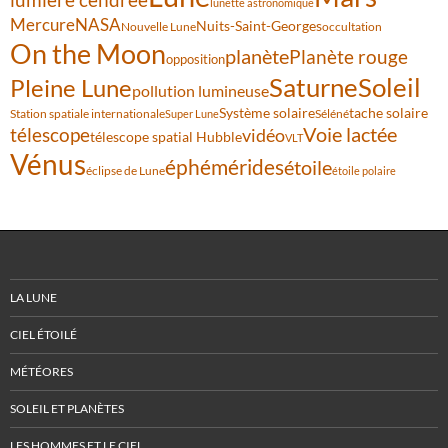
lunette astronomique
Mercure
NASA
Nuits-Saint-Georges
Nouvelle Lune
occultation
On the Moon
planète
Planète rouge
opposition
Saturne
Soleil
Pleine Lune
pollution lumineuse
Système solaire
tache solaire
Station spatiale internationale
Séléné
Super Lune
Voie lactée
télescope
vidéo
télescope spatial Hubble
VLT
Vénus
éphémérides
étoile
éclipse de Lune
étoile polaire
LA LUNE
CIEL ÉTOILÉ
MÉTÉORES
SOLEIL ET PLANÈTES
LES HOMMES ET LE CIEL