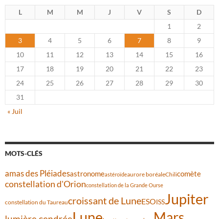
L
M
M
J
V
S
D
1
2
3
4
5
6
7
8
9
10
11
12
13
14
15
16
17
18
19
20
21
22
23
24
25
26
27
28
29
30
31
« Juil
MOTS-CLÉS
amas des Pléiades
comète
astronome
aurore boréale
astéroïde
Chili
constellation d'Orion
constellation de la Grande Ourse
Jupiter
croissant de Lune
ESO
ISS
constellation du Taureau
Lune
Mars
lumière cendrée