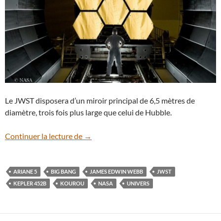
Le JWST disposera d’un miroir principal de 6,5 mètres de
diamètre, trois fois plus large que celui de Hubble.
Le télescope spatial James Webb prend 
Continuer la lecture de
→
ARIANE 5
BIG BANG
JAMES EDWIN WEBB
JWST
KEPLER 452B
KOUROU
NASA
UNIVERS