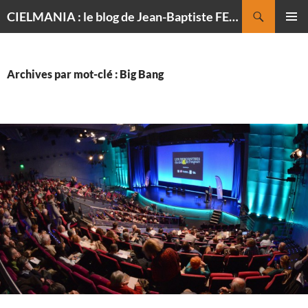
Recherche
CIELMANIA : le blog de Jean-Baptiste FELDMANN, photographe du ciel
ALLER
MENU
AU
PRINCI
CONTENU
Archives par mot-clé : Big Bang