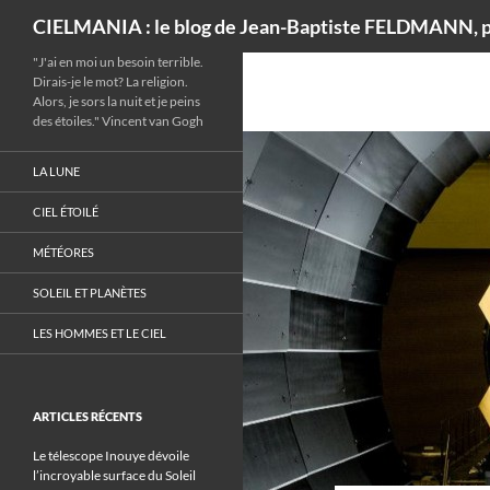
Recherche
CIELMANIA : le blog de Jean-Baptiste FELDMANN, p
"J'ai en moi un besoin terrible.
Dirais-je le mot? La religion.
Alors, je sors la nuit et je peins
des étoiles." Vincent van Gogh
LA LUNE
CIEL ÉTOILÉ
MÉTÉORES
SOLEIL ET PLANÈTES
LES HOMMES ET LE CIEL
ARTICLES RÉCENTS
Le télescope Inouye dévoile
l’incroyable surface du Soleil