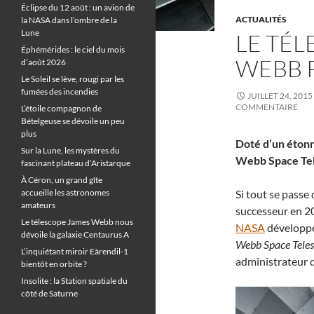
Éclipse du 12 août : un avion de
ACTUALITÉS
la NASA dans l’ombre de la
Lune
LE TÉL
Éphémérides : le ciel du mois
WEBB 
d’août 2026
Le Soleil se lève, rougi par les
fumées des incendies
JUILLET 24, 2015
COMMENTAIRE
L’étoile compagnon de
Bételgeuse se dévoile un peu
plus
Doté d’un étonn
Sur la Lune, les mystères du
Webb Space Tele
fascinant plateau d’Aristarque
À Céron, un grand gîte
accueille les astronomes
Si tout se passe
amateurs
successeur en 20
Le télescope James Webb nous
NASA
développe
dévoile la galaxie Centaurus A
Webb Space Tele
L’inquiétant miroir Eärendil-1
administrateur 
bientôt en orbite ?
Insolite : la Station spatiale du
côté de Saturne