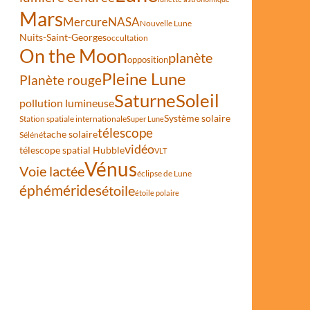
Mars
Mercure
NASA
Nouvelle Lune
Nuits-Saint-Georges
occultation
On the Moon
planète
opposition
Pleine Lune
Planète rouge
Saturne
Soleil
pollution lumineuse
Système solaire
Station spatiale internationale
Super Lune
télescope
tache solaire
Séléné
vidéo
télescope spatial Hubble
VLT
Vénus
Voie lactée
éclipse de Lune
éphémérides
étoile
étoile polaire