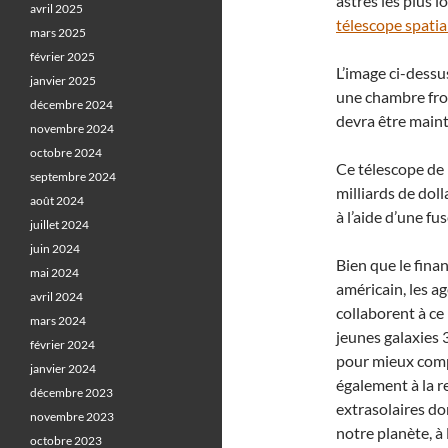
astres les plus l
avril 2025
télescope spatia
mars 2025
février 2025
L’image ci-dessu
janvier 2025
une chambre fro
décembre 2024
devra être maint
novembre 2024
octobre 2024
Ce télescope de 
septembre 2024
milliards de doll
août 2024
à l’aide d’une fu
juillet 2024
juin 2024
Bien que le fina
mai 2024
américain, les a
avril 2024
collaborent à ce 
mars 2024
jeunes galaxies 
février 2024
pour mieux compr
janvier 2024
également à la r
décembre 2023
extrasolaires do
novembre 2023
notre planète, à
octobre 2023