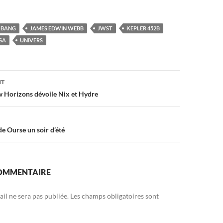
G BANG
JAMES EDWIN WEBB
JWST
KEPLER 452B
SA
UNIVERS
on
NT
 Horizons dévoile Nix et Hydre
e Ourse un soir d’été
COMMENTAIRE
il ne sera pas publiée.
Les champs obligatoires sont