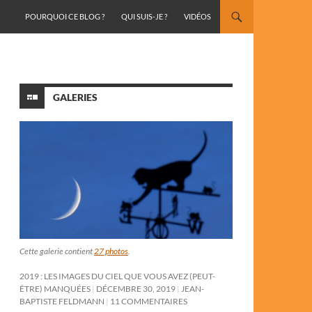
ALLER AU CONTENU
POURQUOI CE BLOG ?
QUI SUIS-JE ?
VIDÉOS
GALERIES
Cette galerie contient
27 photos
.
2019 : LES IMAGES DU CIEL QUE VOUS AVEZ (PEUT-
ÊTRE) MANQUÉES
DÉCEMBRE 30, 2019
JEAN-
BAPTISTE FELDMANN
11 COMMENTAIRES