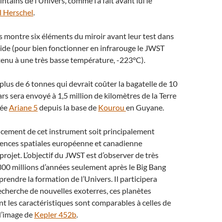
ointains de l’Univers, comme l’a fait avant lui le
l Herschel
.
s montre six éléments du miroir avant leur test dans
ide (pour bien fonctionner en infrarouge le JWST
enu à une très basse température, -223°C).
plus de 6 tonnes qui devrait coûter la bagatelle de 10
ars sera envoyé à 1,5 million de kilomètres de la Terre
sée
Ariane 5
depuis la base de
Kourou
en Guyane.
ncement de cet instrument soit principalement
gences spatiales européenne et canadienne
projet. L’objectif du JWST est d’observer de très
300 millions d’années seulement après le Big Bang
endre la formation de l’Univers. Il participera
echerche de nouvelles exoterres, ces planètes
nt les caractéristiques sont comparables à celles de
 l’image de
Kepler 452b
.