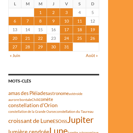
L
M
M
J
V
S
D
1
2
3
4
5
6
7
8
9
10
11
12
13
14
15
16
17
18
19
20
21
22
23
24
25
26
27
28
29
30
31
« Juin
Août »
MOTS-CLÉS
amas des Pléiades
astronome
astéroïde
comète
aurore boréale
Chili
constellation d'Orion
constellation du Taureau
constellation de la Grande Ourse
Jupiter
croissant de Lune
ESO
ISS
Lune
lumière cendrée
lunette astronomique