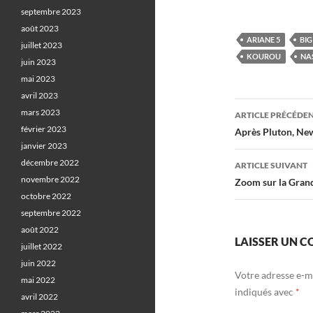
septembre 2023
août 2023
ARIANE 5
BI
juillet 2023
KOUROU
NA
juin 2023
mai 2023
avril 2023
Navigati
mars 2023
ARTICLE PRÉCÉDE
des
février 2023
Après Pluton, New
janvier 2023
articles
décembre 2022
ARTICLE SUIVANT
novembre 2022
Zoom sur la Grand
octobre 2022
septembre 2022
août 2022
LAISSER UN 
juillet 2022
juin 2022
Votre adresse e-ma
mai 2022
indiqués avec
*
avril 2022