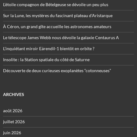
L’étoile compagnon de Bételgeuse se dévoile un peu plus
Sur la Lune, les mystères du fascinant plateau d’Aristarque
À Céron, un grand gîte accueille les astronomes amateurs
Le télescope James Webb nous dévoile la galaxie Centaurus A
L’inquiétant miroir Eärendil-1 bientôt en orbite ?
Insolite : la Station spatiale du côté de Saturne
Découverte de deux curieuses exoplanètes “cotonneuses”
ARCHIVES
août 2026
juillet 2026
juin 2026