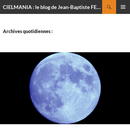
Recherche
CIELMANIA : le blog de Jean-Baptiste FELDMANN, photographe du ciel
ALLER
MENU
AU
PRINCI
CONTENU
Archives quotidiennes :