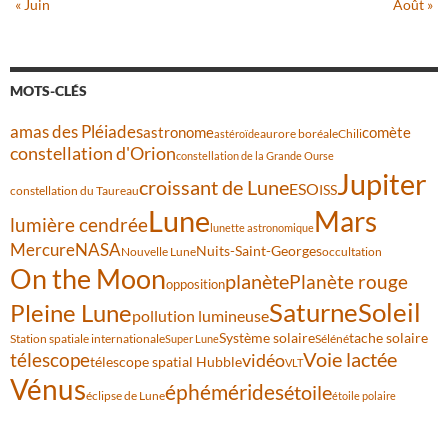
« Juin
Août »
MOTS-CLÉS
amas des Pléiades
comète
astronome
aurore boréale
astéroïde
Chili
constellation d'Orion
constellation de la Grande Ourse
Jupiter
croissant de Lune
ESO
ISS
constellation du Taureau
Lune
Mars
lumière cendrée
lunette astronomique
Mercure
NASA
Nuits-Saint-Georges
Nouvelle Lune
occultation
On the Moon
planète
Planète rouge
opposition
Saturne
Soleil
Pleine Lune
pollution lumineuse
Système solaire
tache solaire
Station spatiale internationale
Séléné
Super Lune
Voie lactée
télescope
vidéo
télescope spatial Hubble
VLT
Vénus
éphémérides
étoile
éclipse de Lune
étoile polaire