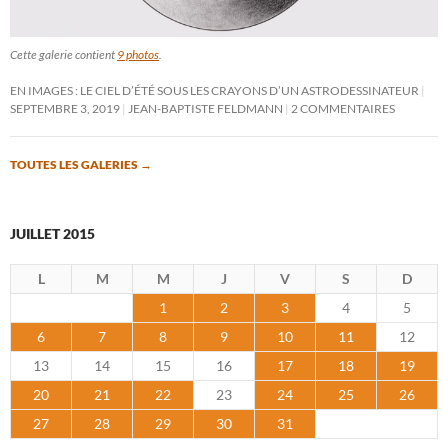
Cette galerie contient
9 photos
.
EN IMAGES : LE CIEL D’ÉTÉ SOUS LES CRAYONS D’UN ASTRODESSINATEUR
SEPTEMBRE 3, 2019
JEAN-BAPTISTE FELDMANN
2 COMMENTAIRES
TOUTES LES GALERIES
→
JUILLET 2015
L
M
M
J
V
S
D
1
2
3
4
5
6
7
8
9
10
11
12
13
14
15
16
17
18
19
20
21
22
23
24
25
26
27
28
29
30
31