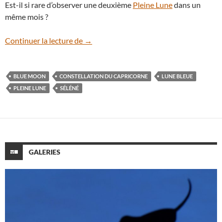
Est-il si rare d’observer une deuxième
Pleine Lune
dans un
même mois ?
La Lune bleue, seconde Pleine Lune du moi
Continuer la lecture de
→
BLUE MOON
CONSTELLATION DU CAPRICORNE
LUNE BLEUE
PLEINE LUNE
SÉLÉNÉ
GALERIES