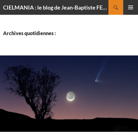
Recherche
CIELMANIA : le blog de Jean-Baptiste FELDMANN, photographe du ciel
ALLER
MENU
AU
PRINCI
CONTENU
Archives quotidiennes :