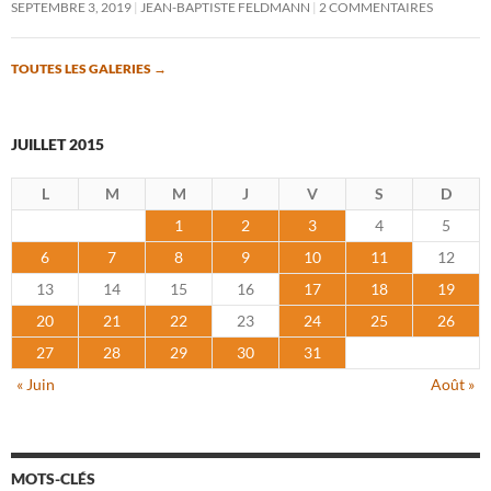
SEPTEMBRE 3, 2019
JEAN-BAPTISTE FELDMANN
2 COMMENTAIRES
TOUTES LES GALERIES
→
JUILLET 2015
L
M
M
J
V
S
D
1
2
3
4
5
6
7
8
9
10
11
12
13
14
15
16
17
18
19
20
21
22
23
24
25
26
27
28
29
30
31
« Juin
Août »
MOTS-CLÉS