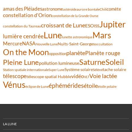
amas des Pléiades
comète
astronome
aurore boréale
astéroïde
Chili
constellation d'Orion
constellation de la Grande Ourse
Jupiter
croissant de Lune
ESO
ISS
constellation du Taureau
Lune
Mars
lumière cendrée
lunette astronomique
Mercure
NASA
Nuits-Saint-Georges
Nouvelle Lune
occultation
On the Moon
planète
Planète rouge
opposition
Saturne
Soleil
Pleine Lune
pollution lumineuse
Système solaire
tache solaire
Station spatiale internationale
Séléné
Super Lune
Voie lactée
télescope
vidéo
télescope spatial Hubble
VLT
Vénus
éphémérides
étoile
éclipse de Lune
étoile polaire
LA LUNE