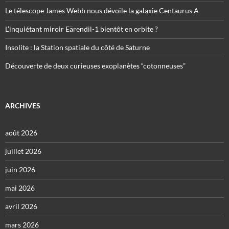
Le télescope James Webb nous dévoile la galaxie Centaurus A
L’inquiétant miroir Eärendil-1 bientôt en orbite ?
Insolite : la Station spatiale du côté de Saturne
Découverte de deux curieuses exoplanètes “cotonneuses”
ARCHIVES
août 2026
juillet 2026
juin 2026
mai 2026
avril 2026
mars 2026