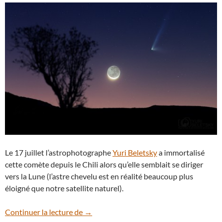
Le 17 juillet l’astrophotographe
Yuri Beletsky
a immortalisé
cette comète depuis le Chili alors qu’elle semblait se diriger
vers la Lune (l’astre chevelu est en réalité beaucoup plus
éloigné que notre satellite naturel).
C/2014 Q1 Panstarrs, la comète qui a cro
Continuer la lecture de
→