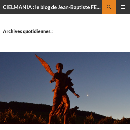
Recherche
CIELMANIA : le blog de Jean-Baptiste FELDMANN, photographe du ciel
ALLER
MENU
AU
PRINCI
CONTENU
Archives quotidiennes :