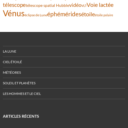
Voie lactée
télescope
vidéo
télescope spatial Hubble
VLT
Vénus
éphémérides
étoile
éclipse de Lune
étoile polaire
LA LUNE
CIEL ÉTOILÉ
MÉTÉORES
SOLEIL ET PLANÈTES
LES HOMMES ET LE CIEL
ARTICLES RÉCENTS