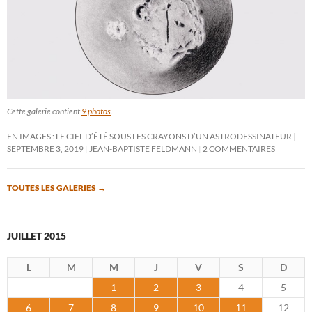
Cette galerie contient
9 photos
.
EN IMAGES : LE CIEL D’ÉTÉ SOUS LES CRAYONS D’UN ASTRODESSINATEUR
SEPTEMBRE 3, 2019
JEAN-BAPTISTE FELDMANN
2 COMMENTAIRES
TOUTES LES GALERIES
→
JUILLET 2015
L
M
M
J
V
S
D
1
2
3
4
5
6
7
8
9
10
11
12