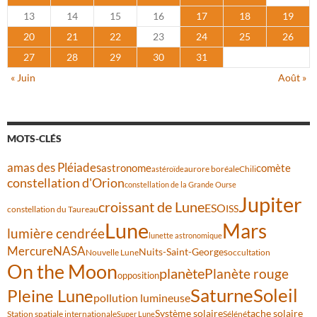
13
14
15
16
17
18
19
20
21
22
23
24
25
26
27
28
29
30
31
« Juin
Août »
MOTS-CLÉS
amas des Pléiades
comète
astronome
aurore boréale
astéroïde
Chili
constellation d'Orion
constellation de la Grande Ourse
Jupiter
croissant de Lune
ESO
ISS
constellation du Taureau
Lune
Mars
lumière cendrée
lunette astronomique
Mercure
NASA
Nuits-Saint-Georges
Nouvelle Lune
occultation
On the Moon
planète
Planète rouge
opposition
Saturne
Soleil
Pleine Lune
pollution lumineuse
Système solaire
tache solaire
Station spatiale internationale
Séléné
Super Lune