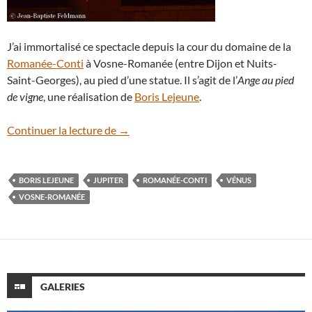
J’ai immortalisé ce spectacle depuis la cour du domaine de la
Romanée-Conti
à Vosne-Romanée (entre Dijon et Nuits-
Saint-Georges), au pied d’une statue. Il s’agit de l’
Ange au pied
de vigne
, une réalisation de
Boris Lejeune
.
Retour sur le rapprochement Jupiter-Vén
Continuer la lecture de
→
BORIS LEJEUNE
JUPITER
ROMANÉE-CONTI
VÉNUS
VOSNE-ROMANÉE
GALERIES