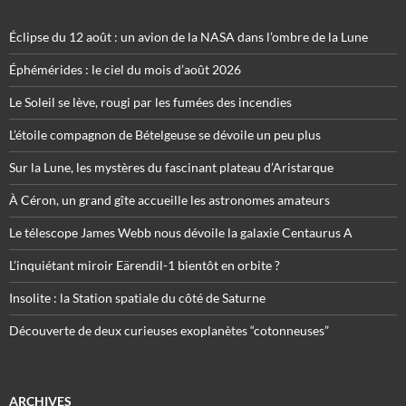
Éclipse du 12 août : un avion de la NASA dans l’ombre de la Lune
Éphémérides : le ciel du mois d’août 2026
Le Soleil se lève, rougi par les fumées des incendies
L’étoile compagnon de Bételgeuse se dévoile un peu plus
Sur la Lune, les mystères du fascinant plateau d’Aristarque
À Céron, un grand gîte accueille les astronomes amateurs
Le télescope James Webb nous dévoile la galaxie Centaurus A
L’inquiétant miroir Eärendil-1 bientôt en orbite ?
Insolite : la Station spatiale du côté de Saturne
Découverte de deux curieuses exoplanètes “cotonneuses”
ARCHIVES