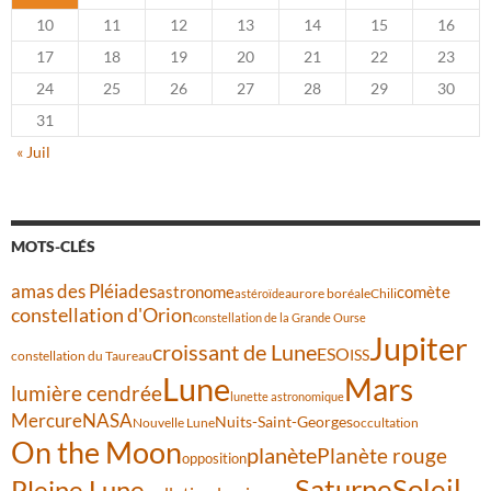
10
11
12
13
14
15
16
17
18
19
20
21
22
23
24
25
26
27
28
29
30
31
« Juil
MOTS-CLÉS
amas des Pléiades
comète
astronome
aurore boréale
astéroïde
Chili
constellation d'Orion
constellation de la Grande Ourse
Jupiter
croissant de Lune
ESO
ISS
constellation du Taureau
Lune
Mars
lumière cendrée
lunette astronomique
Mercure
NASA
Nuits-Saint-Georges
Nouvelle Lune
occultation
On the Moon
planète
Planète rouge
opposition
Saturne
Soleil
Pleine Lune