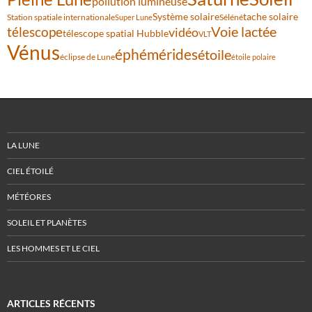
pollution lumineuse
Système solaire
tache solaire
Station spatiale internationale
Séléné
Super Lune
Voie lactée
télescope
vidéo
télescope spatial Hubble
VLT
Vénus
éphémérides
étoile
éclipse de Lune
étoile polaire
LA LUNE
CIEL ÉTOILÉ
MÉTÉORES
SOLEIL ET PLANÈTES
LES HOMMES ET LE CIEL
ARTICLES RÉCENTS