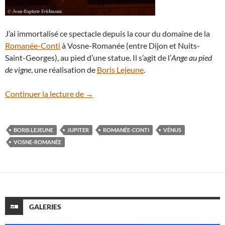
J’ai immortalisé ce spectacle depuis la cour du domaine de la
Romanée-Conti
à Vosne-Romanée (entre Dijon et Nuits-
Saint-Georges), au pied d’une statue. Il s’agit de l’
Ange au pied
de vigne
, une réalisation de
Boris Lejeune
.
Retour sur le rapprochement Jupiter-Vén
Continuer la lecture de
→
BORIS LEJEUNE
JUPITER
ROMANÉE-CONTI
VÉNUS
VOSNE-ROMANÉE
GALERIES