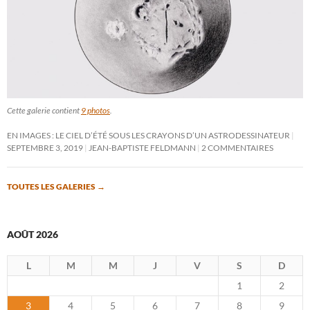
Cette galerie contient
9 photos
.
EN IMAGES : LE CIEL D’ÉTÉ SOUS LES CRAYONS D’UN ASTRODESSINATEUR
SEPTEMBRE 3, 2019
JEAN-BAPTISTE FELDMANN
2 COMMENTAIRES
TOUTES LES GALERIES
→
AOÛT 2026
L
M
M
J
V
S
D
1
2
3
4
5
6
7
8
9