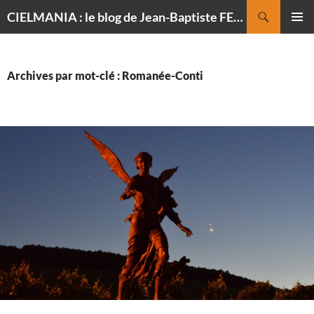
Recherche
CIELMANIA : le blog de Jean-Baptiste FELDMANN, photographe du ciel
ALLER
MENU
AU
PRINCI
CONTENU
Archives par mot-clé : Romanée-Conti