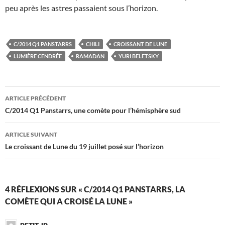
peu après les astres passaient sous l’horizon.
C/2014 Q1 PANSTARRS
CHILI
CROISSANT DE LUNE
LUMIÈRE CENDRÉE
RAMADAN
YURI BELETSKY
Navigation
ARTICLE PRÉCÉDENT
des
C/2014 Q1 Panstarrs, une comète pour l’hémisphère sud
articles
ARTICLE SUIVANT
Le croissant de Lune du 19 juillet posé sur l’horizon
4 RÉFLEXIONS SUR « C/2014 Q1 PANSTARRS, LA
COMÈTE QUI A CROISÉ LA LUNE »