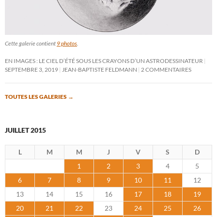
Cette galerie contient
9 photos
.
EN IMAGES : LE CIEL D’ÉTÉ SOUS LES CRAYONS D’UN ASTRODESSINATEUR
SEPTEMBRE 3, 2019
JEAN-BAPTISTE FELDMANN
2 COMMENTAIRES
TOUTES LES GALERIES
→
JUILLET 2015
L
M
M
J
V
S
D
1
2
3
4
5
6
7
8
9
10
11
12
13
14
15
16
17
18
19
20
21
22
23
24
25
26