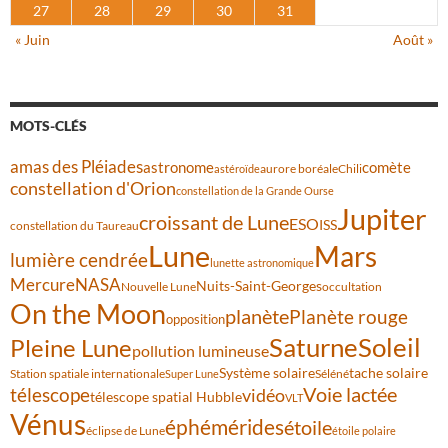
27
28
29
30
31
« Juin
Août »
MOTS-CLÉS
amas des Pléiades
comète
astronome
aurore boréale
astéroïde
Chili
constellation d'Orion
constellation de la Grande Ourse
Jupiter
croissant de Lune
ESO
ISS
constellation du Taureau
Lune
Mars
lumière cendrée
lunette astronomique
Mercure
NASA
Nuits-Saint-Georges
Nouvelle Lune
occultation
On the Moon
planète
Planète rouge
opposition
Saturne
Soleil
Pleine Lune
pollution lumineuse
Système solaire
tache solaire
Station spatiale internationale
Séléné
Super Lune
Voie lactée
télescope
vidéo
télescope spatial Hubble
VLT
Vénus
éphémérides
étoile
éclipse de Lune
étoile polaire