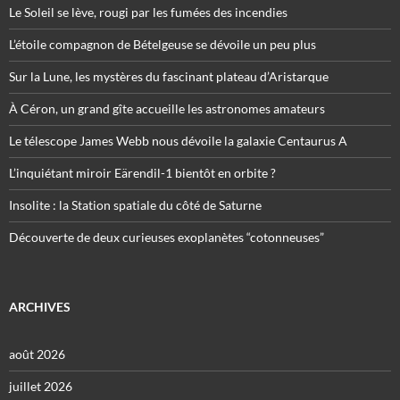
Le Soleil se lève, rougi par les fumées des incendies
L’étoile compagnon de Bételgeuse se dévoile un peu plus
Sur la Lune, les mystères du fascinant plateau d’Aristarque
À Céron, un grand gîte accueille les astronomes amateurs
Le télescope James Webb nous dévoile la galaxie Centaurus A
L’inquiétant miroir Eärendil-1 bientôt en orbite ?
Insolite : la Station spatiale du côté de Saturne
Découverte de deux curieuses exoplanètes “cotonneuses”
ARCHIVES
août 2026
juillet 2026