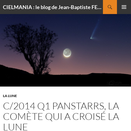
Recherche
CIELMANIA : le blog de Jean-Baptiste FELDMANN, photographe du ciel
ALLER
MENU
AU
PRINCI
CONTENU
LA LUNE
C/2014 Q1 PANSTARRS, LA
COMÈTE QUI A CROISÉ LA
LUNE