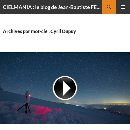
Recherche
CIELMANIA : le blog de Jean-Baptiste FELDMANN, photographe du ciel
ALLER
MENU
AU
PRINCI
CONTENU
Archives par mot-clé : Cyril Dupuy