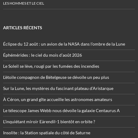
LES HOMMES ET LE CIEL
ARTICLES RÉCENTS
Éclipse du 12 août : un avion de la NASA dans l’ombre de la Lune
Éphémérides : le ciel du mois d’août 2026
Le Soleil se lève, rougi par les fumées des incendies
L’étoile compagnon de Bételgeuse se dévoile un peu plus
Sur la Lune, les mystères du fascinant plateau d’Aristarque
À Céron, un grand gîte accueille les astronomes amateurs
Le télescope James Webb nous dévoile la galaxie Centaurus A
L’inquiétant miroir Eärendil-1 bientôt en orbite ?
Insolite : la Station spatiale du côté de Saturne