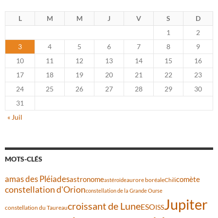
L
M
M
J
V
S
D
1
2
3
4
5
6
7
8
9
10
11
12
13
14
15
16
17
18
19
20
21
22
23
24
25
26
27
28
29
30
31
« Juil
MOTS-CLÉS
amas des Pléiades
comète
astronome
aurore boréale
astéroïde
Chili
constellation d'Orion
constellation de la Grande Ourse
Jupiter
croissant de Lune
ESO
ISS
constellation du Taureau