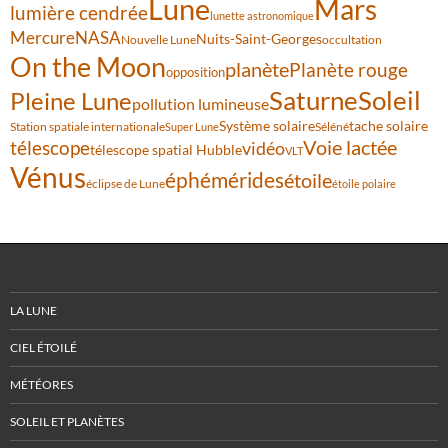
Lune
Mars
lumière cendrée
lunette astronomique
Mercure
NASA
Nuits-Saint-Georges
Nouvelle Lune
occultation
On the Moon
planète
Planète rouge
opposition
Saturne
Soleil
Pleine Lune
pollution lumineuse
Système solaire
tache solaire
Station spatiale internationale
Séléné
Super Lune
Voie lactée
télescope
vidéo
télescope spatial Hubble
VLT
Vénus
éphémérides
étoile
éclipse de Lune
étoile polaire
LA LUNE
CIEL ÉTOILÉ
MÉTÉORES
SOLEIL ET PLANÈTES