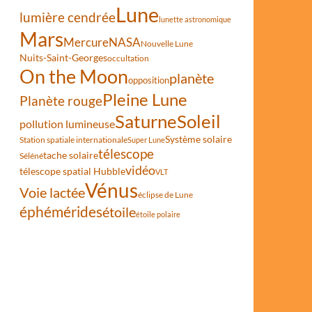
Lune
lumière cendrée
lunette astronomique
Mars
encontres du Ciel et de l’Espace
Mercure
NASA
Nouvelle Lune
Nuits-Saint-Georges
occultation
On the Moon
planète
opposition
Pleine Lune
Planète rouge
Saturne
Soleil
pollution lumineuse
Système solaire
Station spatiale internationale
Super Lune
télescope
tache solaire
Séléné
vidéo
télescope spatial Hubble
VLT
Vénus
Voie lactée
éclipse de Lune
éphémérides
étoile
étoile polaire