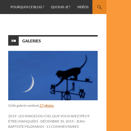
ALLER AU CONTENU
POURQUOI CE BLOG ?
QUI SUIS-JE ?
VIDÉOS
GALERIES
Cette galerie contient
27 photos
.
2019 : LES IMAGES DU CIEL QUE VOUS AVEZ (PEUT-
ÊTRE) MANQUÉES
DÉCEMBRE 30, 2019
JEAN-
BAPTISTE FELDMANN
11 COMMENTAIRES