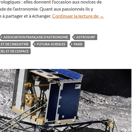
ologiques : elles donnent l’occasion aux novices de
de de l’astronomie. Quant aux passionnés ils y
Participez aux R
 à partager et à échanger.
Continuer la lecture de
→
ASSOCIATION FRANÇAISE D'ASTRONOMIE
ASTROSURF
 ET DE L'INDUSTRIE
FUTURA-SCIENCES
PARIS
EL ET DE L'ESPACE