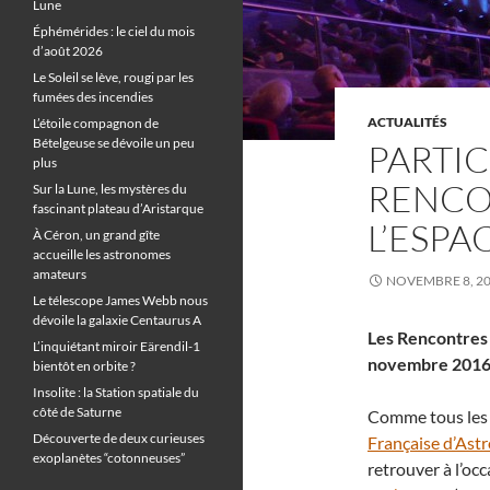
Lune
Éphémérides : le ciel du mois
d’août 2026
Le Soleil se lève, rougi par les
fumées des incendies
ACTUALITÉS
L’étoile compagnon de
Bételgeuse se dévoile un peu
PARTIC
plus
RENCON
Sur la Lune, les mystères du
fascinant plateau d’Aristarque
L’ESPA
À Céron, un grand gîte
accueille les astronomes
amateurs
NOVEMBRE 8, 2
Le télescope James Webb nous
dévoile la galaxie Centaurus A
Les Rencontres 
L’inquiétant miroir Eärendil-1
novembre 2016 à 
bientôt en orbite ?
Insolite : la Station spatiale du
côté de Saturne
Comme tous les d
Découverte de deux curieuses
Française d’Ast
exoplanètes “cotonneuses”
retrouver à l’oc