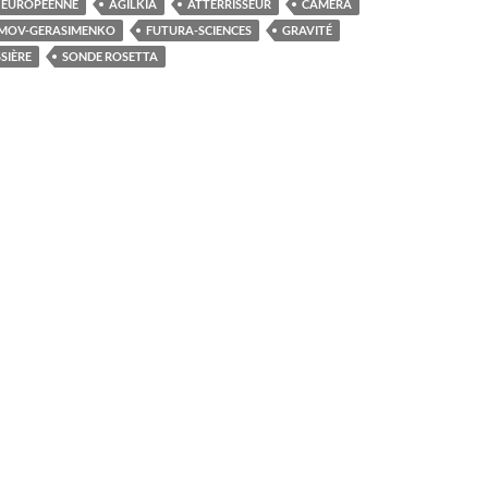
E EUROPÉENNE
AGILKIA
ATTERRISSEUR
CAMÉRA
MOV-GERASIMENKO
FUTURA-SCIENCES
GRAVITÉ
SIÈRE
SONDE ROSETTA