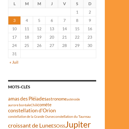
L
M
M
J
V
S
D
1
2
3
4
5
6
7
8
9
10
11
12
13
14
15
16
17
18
19
20
21
22
23
24
25
26
27
28
29
30
31
« Juil
MOTS-CLÉS
amas des Pléiades
astronome
astéroïde
comète
aurore boréale
Chili
constellation d'Orion
constellation du Taureau
constellation de la Grande Ourse
Jupiter
croissant de Lune
ESO
ISS