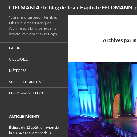
Recherche
CIELMANIA : le blog de Jean-Baptiste FELDMANN, p
"J'ai en moi un besoin terrible.
Dirais-je le mot? La religion.
Alors, je sors la nuit et je peins
des étoiles." Vincent van Gogh
Archives par mo
LA LUNE
CIEL ÉTOILÉ
MÉTÉORES
SOLEIL ET PLANÈTES
LES HOMMES ET LE CIEL
ARTICLES RÉCENTS
Éclipse du 12 août : un avion de
la NASA dans l’ombre de la