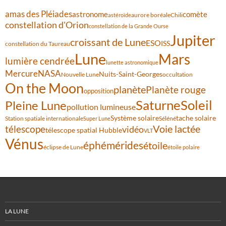
amas des Pléiades
comète
astronome
aurore boréale
astéroïde
Chili
constellation d'Orion
constellation de la Grande Ourse
Jupiter
croissant de Lune
ESO
ISS
constellation du Taureau
Lune
Mars
lumière cendrée
lunette astronomique
Mercure
NASA
Nuits-Saint-Georges
Nouvelle Lune
occultation
On the Moon
planète
Planète rouge
opposition
Saturne
Soleil
Pleine Lune
pollution lumineuse
Système solaire
tache solaire
Station spatiale internationale
Séléné
Super Lune
Voie lactée
télescope
vidéo
télescope spatial Hubble
VLT
Vénus
éphémérides
étoile
éclipse de Lune
étoile polaire
LA LUNE