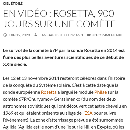
CIEL ÉTOILÉ
EN VIDÉO : ROSETTA, 900
JOURS SUR UNE COMÈTE
JUIN 19, 2020
JEAN-BAPTISTE FELDMANN
UN COMMENTAIRE
Le survol de la comète 67P par la sonde Rosetta en 2014 est
l’une des plus belles aventures scientifiques de ce début de
XXIe siècle.
Les 12 et 13 novembre 2014 resteront célèbres dans l’histoire
de la conquête du Système solaire. C’est à cette date que la
sonde européenne
Rosetta
a largué le module
Philae
sur la
comète 67P/Churyumov-Gerasimenko (du nom des deux
astronomes soviétiques qui ont découvert cet astre chevelu en
1969 et qui étaient présents au siège de l’
ESA
pour suivre
l’événement). La zone d’atterrissage prévue a été surnommée
Agilkia (Agilkia est le nom d’une île sur le Nil, en Egypte, où les