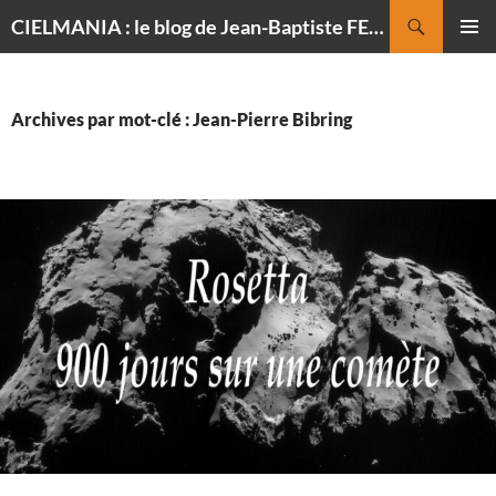
Recherche
CIELMANIA : le blog de Jean-Baptiste FELDMANN, photographe du ciel
ALLER
MENU
AU
PRINCI
CONTENU
Archives par mot-clé : Jean-Pierre Bibring