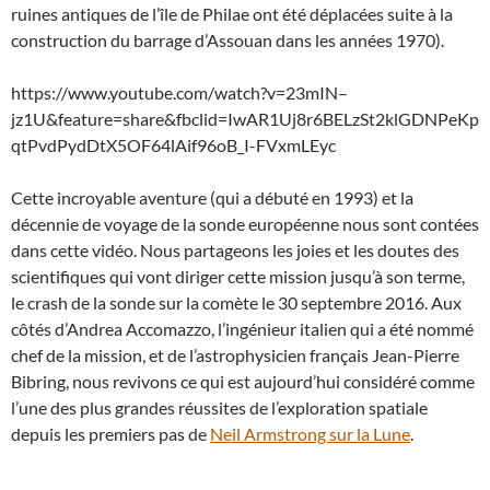
ruines antiques de l’île de Philae ont été déplacées suite à la
construction du barrage d’Assouan dans les années 1970).
https://www.youtube.com/watch?v=23mIN–
jz1U&feature=share&fbclid=IwAR1Uj8r6BELzSt2klGDNPeKp
qtPvdPydDtX5OF64lAif96oB_I-FVxmLEyc
Cette incroyable aventure (qui a débuté en 1993) et la
décennie de voyage de la sonde européenne nous sont contées
dans cette vidéo. Nous partageons les joies et les doutes des
scientifiques qui vont diriger cette mission jusqu’à son terme,
le crash de la sonde sur la comète le 30 septembre 2016. Aux
côtés d’Andrea Accomazzo, l’ingénieur italien qui a été nommé
chef de la mission, et de l’astrophysicien français Jean-Pierre
Bibring, nous revivons ce qui est aujourd’hui considéré comme
l’une des plus grandes réussites de l’exploration spatiale
depuis les premiers pas de
Neil Armstrong sur la Lune
.