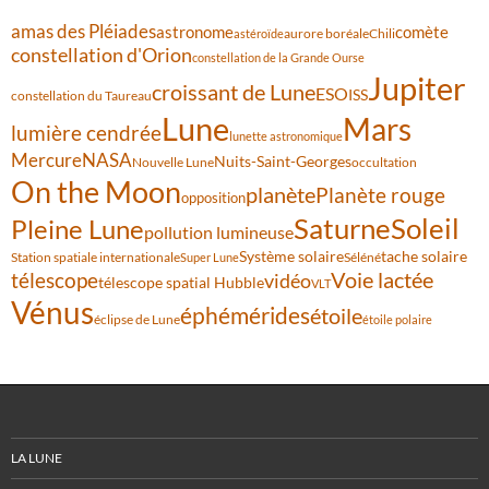
amas des Pléiades
comète
astronome
aurore boréale
astéroïde
Chili
constellation d'Orion
constellation de la Grande Ourse
Jupiter
croissant de Lune
ESO
ISS
constellation du Taureau
Lune
Mars
lumière cendrée
lunette astronomique
Mercure
NASA
Nuits-Saint-Georges
Nouvelle Lune
occultation
On the Moon
planète
Planète rouge
opposition
Saturne
Soleil
Pleine Lune
pollution lumineuse
Système solaire
tache solaire
Station spatiale internationale
Séléné
Super Lune
Voie lactée
télescope
vidéo
télescope spatial Hubble
VLT
Vénus
éphémérides
étoile
éclipse de Lune
étoile polaire
LA LUNE