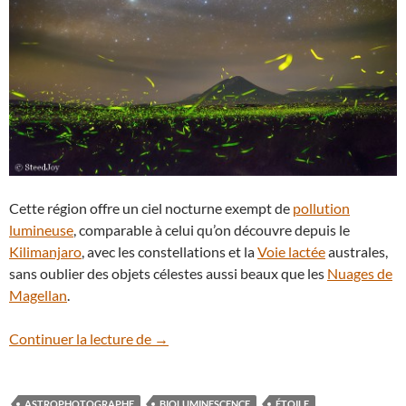
Cette région offre un ciel nocturne exempt de
pollution
lumineuse
, comparable à celui qu’on découvre depuis le
Kilimanjaro
, avec les constellations et la
Voie lactée
australes,
sans oublier des objets célestes aussi beaux que les
Nuages de
Magellan
.
Des étoiles et des lucioles sur le lac Natr
Continuer la lecture de
→
ASTROPHOTOGRAPHE
BIOLUMINESCENCE
ÉTOILE