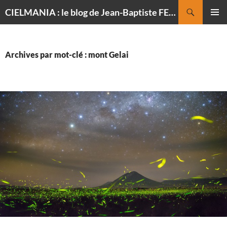
Recherche
CIELMANIA : le blog de Jean-Baptiste FELDMANN, photographe du ciel
ALLER
MENU
AU
PRINCI
CONTENU
Archives par mot-clé : mont Gelai