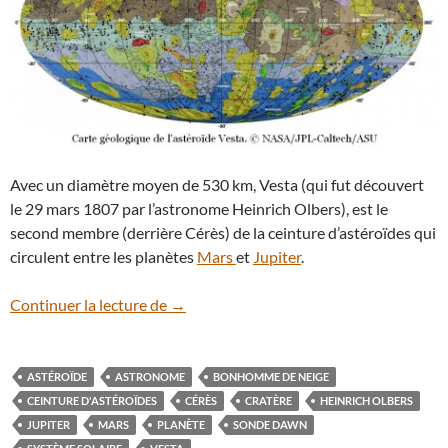
Avec un diamètre moyen de 530 km, Vesta (qui fut découvert
le 29 mars 1807 par l’astronome Heinrich Olbers), est le
second membre (derrière Cérès) de la ceinture d’astéroïdes qui
circulent entre les planètes
Mars
et
Jupiter
.
L’astéroïde Vesta cartographié
Continuer la lecture de
→
ASTÉROÏDE
ASTRONOME
BONHOMME DE NEIGE
CEINTURE D'ASTÉROÏDES
CÉRÈS
CRATÈRE
HEINRICH OLBERS
JUPITER
MARS
PLANÈTE
SONDE DAWN