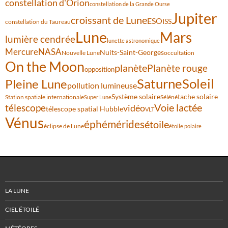
constellation d'Orion
constellation de la Grande Ourse
Jupiter
croissant de Lune
ESO
ISS
constellation du Taureau
Lune
Mars
lumière cendrée
lunette astronomique
Mercure
NASA
Nuits-Saint-Georges
Nouvelle Lune
occultation
On the Moon
planète
Planète rouge
opposition
Saturne
Soleil
Pleine Lune
pollution lumineuse
Système solaire
tache solaire
Station spatiale internationale
Séléné
Super Lune
Voie lactée
télescope
vidéo
télescope spatial Hubble
VLT
Vénus
éphémérides
étoile
éclipse de Lune
étoile polaire
LA LUNE
CIEL ÉTOILÉ