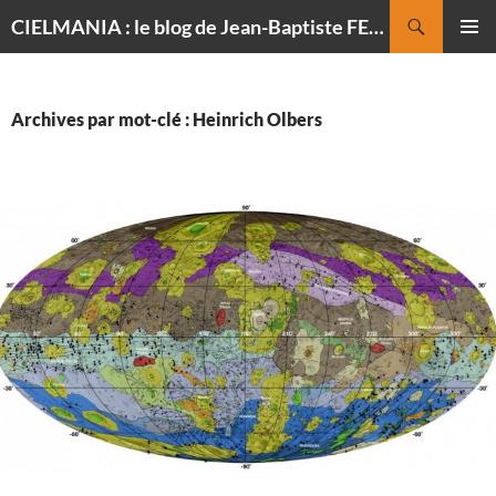
Recherche
CIELMANIA : le blog de Jean-Baptiste FELDMANN, photographe du ciel
ALLER
MENU
AU
PRINCI
CONTENU
Archives par mot-clé : Heinrich Olbers