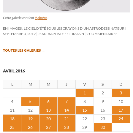
Cette galerie contient
9 photos
.
EN IMAGES : LE CIEL D’ÉTÉ SOUS LES CRAYONS D’UN ASTRODESSINATEUR
SEPTEMBRE 3, 2019
JEAN-BAPTISTE FELDMANN
2 COMMENTAIRES
TOUTES LES GALERIES
→
AVRIL 2016
L
M
M
J
V
S
D
1
2
3
4
5
6
7
8
9
10
11
12
13
14
15
16
17
18
19
20
21
22
23
24
25
26
27
28
29
30