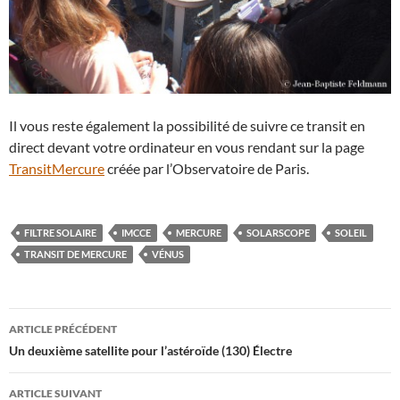
Il vous reste également la possibilité de suivre ce transit en
direct devant votre ordinateur en vous rendant sur la page
TransitMercure
créée par l’Observatoire de Paris.
FILTRE SOLAIRE
IMCCE
MERCURE
SOLARSCOPE
SOLEIL
TRANSIT DE MERCURE
VÉNUS
Navigation
ARTICLE PRÉCÉDENT
des
Un deuxième satellite pour l’astéroïde (130) Électre
articles
ARTICLE SUIVANT