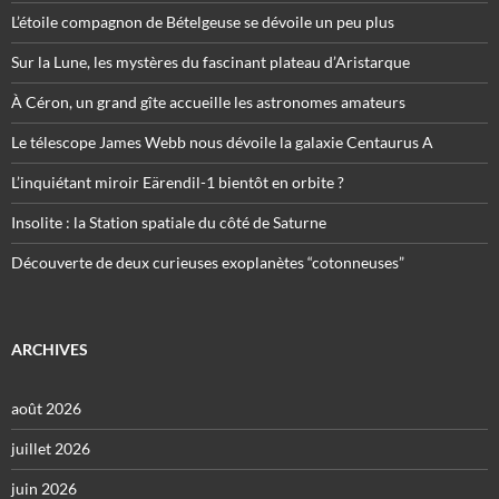
L’étoile compagnon de Bételgeuse se dévoile un peu plus
Sur la Lune, les mystères du fascinant plateau d’Aristarque
À Céron, un grand gîte accueille les astronomes amateurs
Le télescope James Webb nous dévoile la galaxie Centaurus A
L’inquiétant miroir Eärendil-1 bientôt en orbite ?
Insolite : la Station spatiale du côté de Saturne
Découverte de deux curieuses exoplanètes “cotonneuses”
ARCHIVES
août 2026
juillet 2026
juin 2026