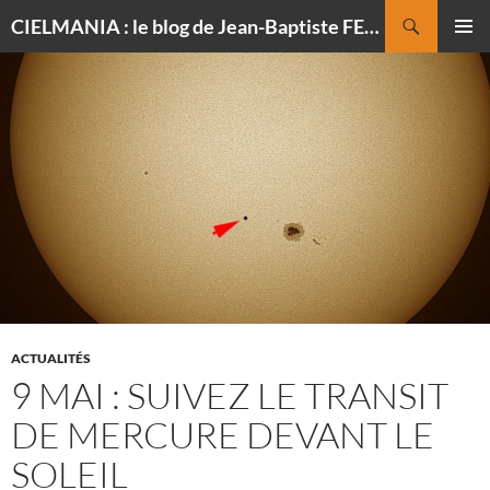
Recherche
CIELMANIA : le blog de Jean-Baptiste FELDMANN, photographe du ciel
ALLER
MENU
AU
PRINCI
CONTENU
ACTUALITÉS
9 MAI : SUIVEZ LE TRANSIT
DE MERCURE DEVANT LE
SOLEIL