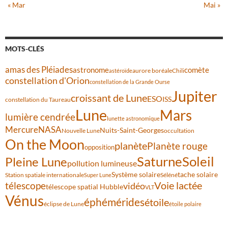
« Mar
Mai »
MOTS-CLÉS
amas des Pléiades
comète
astronome
aurore boréale
astéroïde
Chili
constellation d'Orion
constellation de la Grande Ourse
Jupiter
croissant de Lune
ESO
ISS
constellation du Taureau
Lune
Mars
lumière cendrée
lunette astronomique
Mercure
NASA
Nuits-Saint-Georges
Nouvelle Lune
occultation
On the Moon
planète
Planète rouge
opposition
Saturne
Soleil
Pleine Lune
pollution lumineuse
Système solaire
tache solaire
Station spatiale internationale
Séléné
Super Lune
Voie lactée
télescope
vidéo
télescope spatial Hubble
VLT
Vénus
éphémérides
étoile
éclipse de Lune
étoile polaire