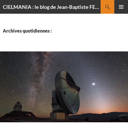
Recherche
CIELMANIA : le blog de Jean-Baptiste FELDMANN, photographe du ciel
ALLER
MENU
AU
PRINCI
CONTENU
Archives quotidiennes :