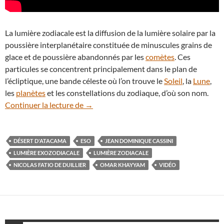
La lumière zodiacale est la diffusion de la lumière solaire par la
poussière interplanétaire constituée de minuscules grains de
glace et de poussière abandonnés par les
comètes
. Ces
particules se concentrent principalement dans le plan de
l’écliptique, une bande céleste où l’on trouve le
Soleil
, la
Lune
,
les
planètes
et les constellations du zodiaque, d’où son nom.
En vidéo : la lumière zodiacale dans le d
Continuer la lecture de
→
DÉSERT D'ATACAMA
ESO
JEAN DOMINIQUE CASSINI
LUMIÈRE EXOZODIACALE
LUMIÈRE ZODIACALE
NICOLAS FATIO DE DUILLIER
OMAR KHAYYAM
VIDÉO