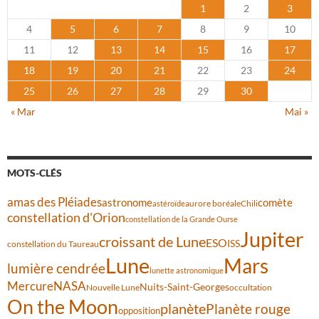
1
2
3
4
5
6
7
8
9
10
11
12
13
14
15
16
17
18
19
20
21
22
23
24
25
26
27
28
29
30
« Mar
Mai »
MOTS-CLÉS
amas des Pléiades
comète
astronome
aurore boréale
astéroïde
Chili
constellation d'Orion
constellation de la Grande Ourse
Jupiter
croissant de Lune
ESO
ISS
constellation du Taureau
Lune
Mars
lumière cendrée
lunette astronomique
Mercure
NASA
Nuits-Saint-Georges
Nouvelle Lune
occultation
On the Moon
planète
Planète rouge
opposition