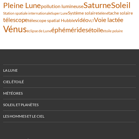
Saturne
Soleil
Pleine Lune
pollution lumineuse
Système solaire
tache solaire
Station spatiale internationale
Séléné
Super Lune
Voie lactée
télescope
vidéo
télescope spatial Hubble
VLT
Vénus
éphémérides
étoile
éclipse de Lune
étoile polaire
LA LUNE
CIEL ÉTOILÉ
MÉTÉORES
SOLEIL ET PLANÈTES
LES HOMMES ET LE CIEL