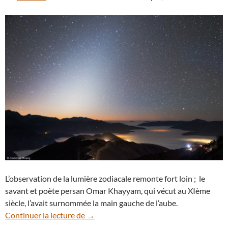
L’observation de la lumière zodiacale remonte fort loin ; le
savant et poète persan Omar Khayyam, qui vécut au XIème
siècle, l’avait surnommée la main gauche de l’aube.
Partez à la recherche de la discrète lumiè
Continuer la lecture de
→