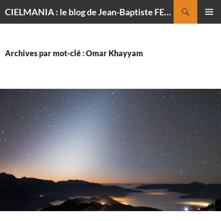
Recherche
CIELMANIA : le blog de Jean-Baptiste FELDMANN, photographe du ciel
ALLER
MENU
AU
PRINCI
CONTENU
Archives par mot-clé : Omar Khayyam