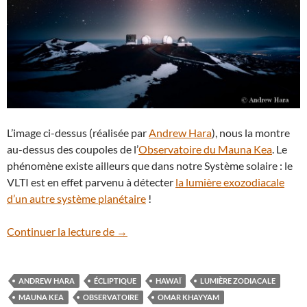
L’image ci-dessus (réalisée par
Andrew Hara
), nous la montre
au-dessus des coupoles de l’
Observatoire du Mauna Kea
. Le
phénomène existe ailleurs que dans notre Système solaire : le
VLTI est en effet parvenu à détecter
la lumière exozodiacale
d’un autre système planétaire
!
La lumière zodiacale en majesté sur le 
Continuer la lecture de
→
ANDREW HARA
ÉCLIPTIQUE
HAWAÏ
LUMIÈRE ZODIACALE
MAUNA KEA
OBSERVATOIRE
OMAR KHAYYAM