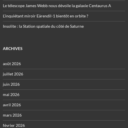
Le télescope James Webb nous dévoile la galaxie Centaurus A
L’inquiétant miroir Eärendil-1 bientôt en orbite ?
Insolite : la Station spatiale du côté de Saturne
ARCHIVES
août 2026
juillet 2026
juin 2026
mai 2026
avril 2026
mars 2026
février 2026