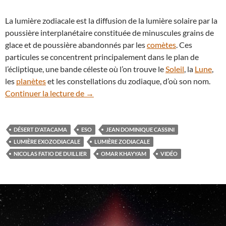
La lumière zodiacale est la diffusion de la lumière solaire par la
poussière interplanétaire constituée de minuscules grains de
glace et de poussière abandonnés par les
comètes
. Ces
particules se concentrent principalement dans le plan de
l’écliptique, une bande céleste où l’on trouve le
Soleil
, la
Lune
,
les
planètes
et les constellations du zodiaque, d’où son nom.
En vidéo : la lumière zodiacale dans le d
Continuer la lecture de
→
DÉSERT D'ATACAMA
ESO
JEAN DOMINIQUE CASSINI
LUMIÈRE EXOZODIACALE
LUMIÈRE ZODIACALE
NICOLAS FATIO DE DUILLIER
OMAR KHAYYAM
VIDÉO