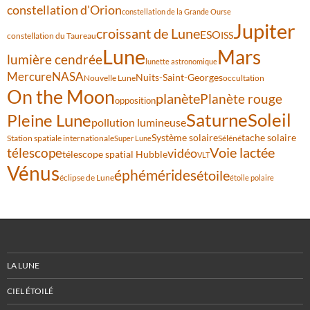
constellation d'Orion
constellation de la Grande Ourse
Jupiter
croissant de Lune
ESO
ISS
constellation du Taureau
Lune
Mars
lumière cendrée
lunette astronomique
Mercure
NASA
Nuits-Saint-Georges
Nouvelle Lune
occultation
On the Moon
planète
Planète rouge
opposition
Saturne
Soleil
Pleine Lune
pollution lumineuse
Système solaire
tache solaire
Station spatiale internationale
Séléné
Super Lune
Voie lactée
télescope
vidéo
télescope spatial Hubble
VLT
Vénus
éphémérides
étoile
éclipse de Lune
étoile polaire
LA LUNE
CIEL ÉTOILÉ