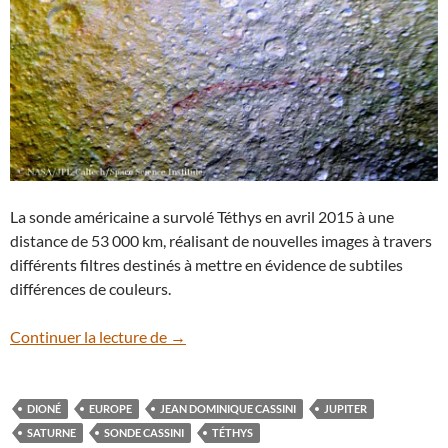
La sonde américaine a survolé Téthys en avril 2015 à une
distance de 53 000 km, réalisant de nouvelles images à travers
différents filtres destinés à mettre en évidence de subtiles
différences de couleurs.
De mystérieuses lignes rouges sur le sate
Continuer la lecture de
→
DIONÉ
EUROPE
JEAN DOMINIQUE CASSINI
JUPITER
SATURNE
SONDE CASSINI
TÉTHYS