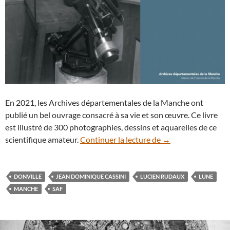
En 2021, les Archives départementales de la Manche ont
publié un bel ouvrage consacré à sa vie et son œuvre. Ce livre
est illustré de 300 photographies, dessins et aquarelles de ce
La Lune en couleurs
scientifique amateur.
Continuer la lecture de
→
DONVILLE
JEAN DOMINIQUE CASSINI
LUCIEN RUDAUX
LUNE
MANCHE
SAF