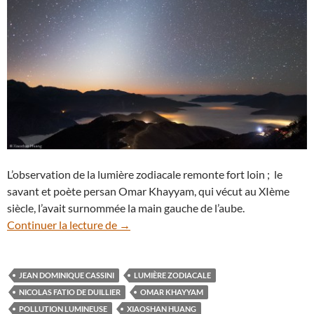
L’observation de la lumière zodiacale remonte fort loin ; le
savant et poète persan Omar Khayyam, qui vécut au XIème
siècle, l’avait surnommée la main gauche de l’aube.
Partez à la recherche de la discrète lumiè
Continuer la lecture de
→
JEAN DOMINIQUE CASSINI
LUMIÈRE ZODIACALE
NICOLAS FATIO DE DUILLIER
OMAR KHAYYAM
POLLUTION LUMINEUSE
XIAOSHAN HUANG