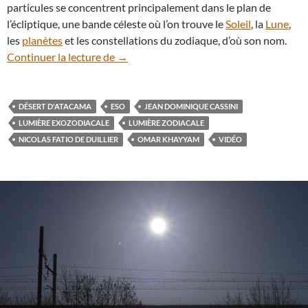
particules se concentrent principalement dans le plan de
l’écliptique, une bande céleste où l’on trouve le
Soleil
, la
Lune
,
les
planètes
et les constellations du zodiaque, d’où son nom.
En vidéo : la lumière zodiacale dans le d
Continuer la lecture de
→
DÉSERT D'ATACAMA
ESO
JEAN DOMINIQUE CASSINI
LUMIÈRE EXOZODIACALE
LUMIÈRE ZODIACALE
NICOLAS FATIO DE DUILLIER
OMAR KHAYYAM
VIDÉO