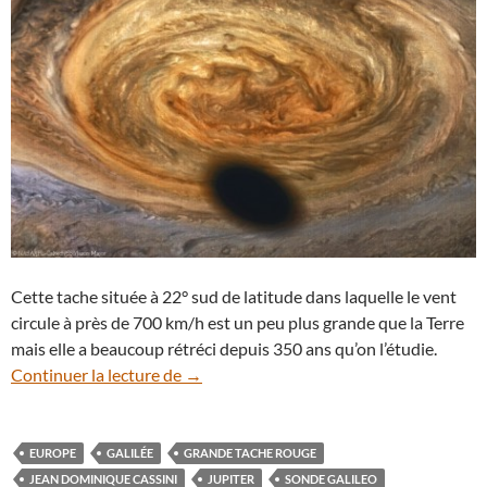
Cette tache située à 22° sud de latitude dans laquelle le vent
circule à près de 700 km/h est un peu plus grande que la Terre
mais elle a beaucoup rétréci depuis 350 ans qu’on l’étudie.
Quand le satellite Europe projette son o
Continuer la lecture de
→
EUROPE
GALILÉE
GRANDE TACHE ROUGE
JEAN DOMINIQUE CASSINI
JUPITER
SONDE GALILEO