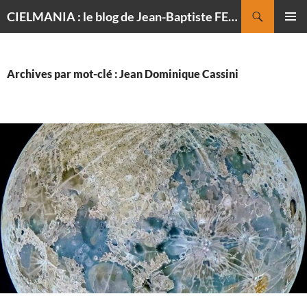
Recherche
CIELMANIA : le blog de Jean-Baptiste FELDMANN, photographe du ciel
ALLER
MENU
AU
PRINCI
CONTENU
Archives par mot-clé : Jean Dominique Cassini