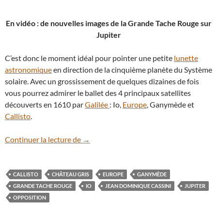
En vidéo : de nouvelles images de la Grande Tache Rouge sur
Jupiter
C’est donc le moment idéal pour pointer une petite
lunette
astronomique
en direction de la cinquième planète du Système
solaire. Avec un grossissement de quelques dizaines de fois
vous pourrez admirer le ballet des 4 principaux satellites
découverts en 1610 par
Galilée
: Io,
Europe
, Ganymède et
Callisto
.
23 février : Jupiter avait rendez-vous ave
Continuer la lecture de
→
CALLISTO
CHÂTEAU GRIS
EUROPE
GANYMÈDE
GRANDE TACHE ROUGE
IO
JEAN DOMINIQUE CASSINI
JUPITER
OPPOSITION