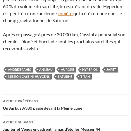
60 % du volume du satellite, le reste étant du vide. Hypérion
est peut-être une ancienne
comète
qui a été retenue dans le
champ gravitationnel de Saturne.
Après ce passage à près de 30 000 km, Cassini a poursuivi son
chemin : Dioné et Encelade sont les prochains satellites qui
recevront sa visite.
ANDRÉ BRAHIC
ANNEAU
AURORE
HYPÉRION
JAPET
MISSION CASSINI-HUYGENS
SATURNE
TITAN
Navigation
ARTICLE PRÉCÉDENT
des
Un Airbus A380 passe devant la Pleine Lune
articles
ARTICLE SUIVANT
Jupiter et Vénus encadrent l’amas d’étoiles Messier 44