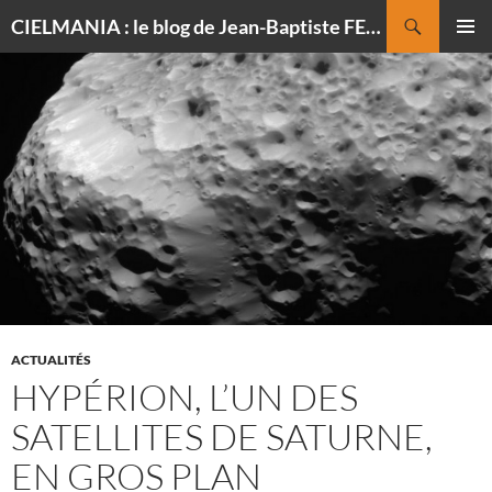
Recherche
CIELMANIA : le blog de Jean-Baptiste FELDMANN, photographe du ciel
ALLER
MENU
AU
PRINCI
CONTENU
ACTUALITÉS
HYPÉRION, L’UN DES
SATELLITES DE SATURNE,
EN GROS PLAN