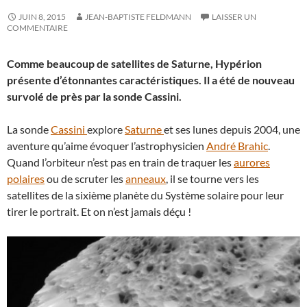
JUIN 8, 2015
JEAN-BAPTISTE FELDMANN
LAISSER UN
COMMENTAIRE
Comme beaucoup de satellites de Saturne, Hypérion
présente d’étonnantes caractéristiques. Il a été de nouveau
survolé de près par la sonde Cassini.
La sonde
Cassini
explore
Saturne
et ses lunes depuis 2004, une
aventure qu’aime évoquer l’astrophysicien
André Brahic
.
Quand l’orbiteur n’est pas en train de traquer les
aurores
polaires
ou de scruter les
anneaux
, il se tourne vers les
satellites de la sixième planète du Système solaire pour leur
tirer le portrait. Et on n’est jamais déçu !