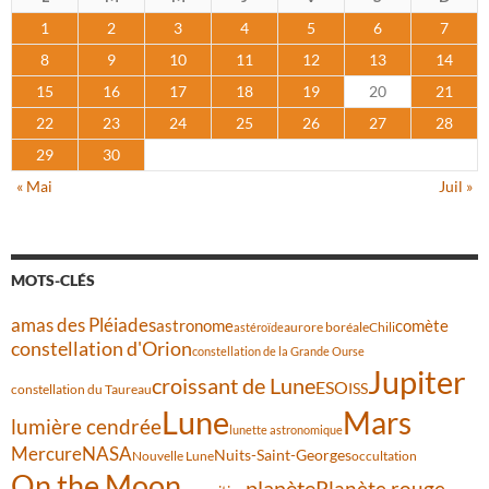
1
2
3
4
5
6
7
8
9
10
11
12
13
14
15
16
17
18
19
20
21
22
23
24
25
26
27
28
29
30
« Mai
Juil »
MOTS-CLÉS
amas des Pléiades
comète
astronome
aurore boréale
astéroïde
Chili
constellation d'Orion
constellation de la Grande Ourse
Jupiter
croissant de Lune
ESO
ISS
constellation du Taureau
Lune
Mars
lumière cendrée
lunette astronomique
Mercure
NASA
Nuits-Saint-Georges
Nouvelle Lune
occultation
On the Moon
planète