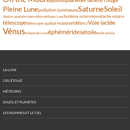
Planète rouge
opposition
Saturne
Soleil
Pleine Lune
pollution lumineuse
Système solaire
tache solaire
Station spatiale internationale
Séléné
Super Lune
Voie lactée
télescope
vidéo
télescope spatial Hubble
VLT
Vénus
éphémérides
étoile
éclipse de Lune
étoile polaire
LA LUNE
CIEL ÉTOILÉ
MÉTÉORES
SOLEIL ET PLANÈTES
LES HOMMES ET LE CIEL