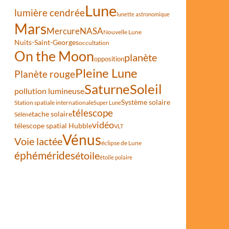
Lune
lumière cendrée
lunette astronomique
Mars
Mercure
NASA
Nouvelle Lune
Nuits-Saint-Georges
occultation
On the Moon
planète
opposition
Pleine Lune
Planète rouge
Saturne
Soleil
pollution lumineuse
Système solaire
Station spatiale internationale
Super Lune
télescope
tache solaire
Séléné
vidéo
télescope spatial Hubble
VLT
Vénus
Voie lactée
éclipse de Lune
éphémérides
étoile
étoile polaire