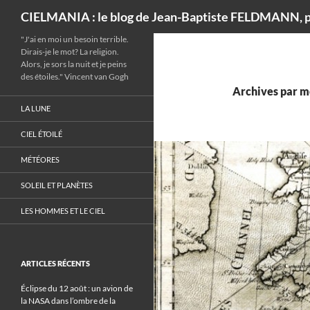
Recherche
CIELMANIA : le blog de Jean-Baptiste FELDMANN, p
"J'ai en moi un besoin terrible.
Dirais-je le mot? La religion.
Alors, je sors la nuit et je peins
des étoiles." Vincent van Gogh
Archives par mo
LA LUNE
CIEL ÉTOILÉ
MÉTÉORES
SOLEIL ET PLANÈTES
LES HOMMES ET LE CIEL
ARTICLES RÉCENTS
Éclipse du 12 août : un avion de
la NASA dans l’ombre de la