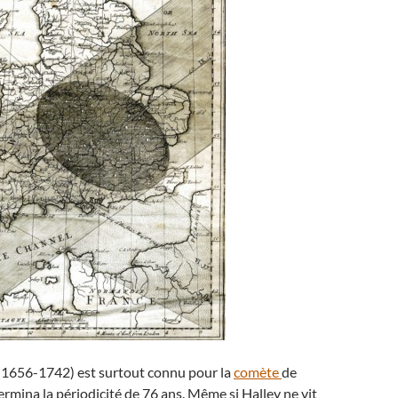
1656-1742) est surtout connu pour la
comète
de
ermina la périodicité de 76 ans. Même si Halley ne vit