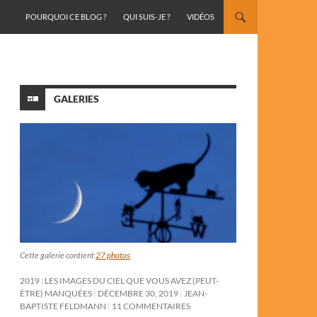
ALLER AU CONTENU
POURQUOI CE BLOG ?
QUI SUIS-JE ?
VIDÉOS
GALERIES
Cette galerie contient
27 photos
.
2019 : LES IMAGES DU CIEL QUE VOUS AVEZ (PEUT-
ÊTRE) MANQUÉES
DÉCEMBRE 30, 2019
JEAN-
BAPTISTE FELDMANN
11 COMMENTAIRES