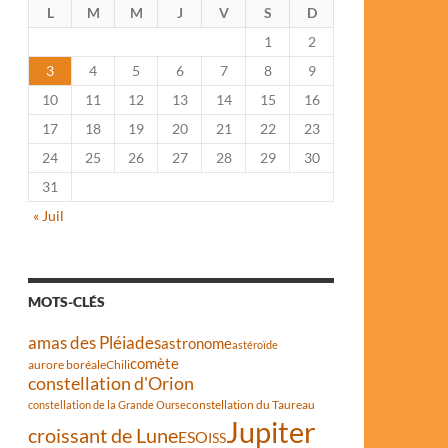
L
M
M
J
V
S
D
1
2
3
4
5
6
7
8
9
10
11
12
13
14
15
16
17
18
19
20
21
22
23
24
25
26
27
28
29
30
31
« Juil
MOTS-CLÉS
amas des Pléiades
astronome
astéroïde
comète
aurore boréale
Chili
constellation d'Orion
constellation du Taureau
constellation de la Grande Ourse
Jupiter
croissant de Lune
ESO
ISS