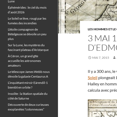
Lune
Éphémérides : le ciel du mois
d’août 2026
Le Soleil se lève, rougi par les
fumées des incendies
LES HOMMES ET LE 
L’étoile compagnon de
Bételgeuse se dévoile un peu
3 MAI 1
plus
D’EDM
Sur la Lune, les mystères du
fascinant plateau d’Aristarque
À Céron, un grand gîte
MAI 7, 2015
accueille les astronomes
amateurs
Il y a 300 ans, 
Le télescope James Webb nous
dévoile la galaxie Centaurus A
Soleil
plongeait L
L’inquiétant miroir Eärendil-1
Halley en homma
bientôt en orbite ?
calcula avec pré
Insolite : la Station spatiale du
côté de Saturne
Découverte de deux curieuses
exoplanètes “cotonneuses”