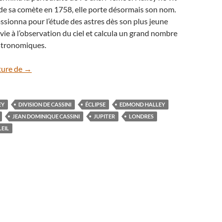
 de sa comète en 1758, elle porte désormais son nom.
passionna pour l’étude des astres dès son plus jeune
 vie à l’observation du ciel et calcula un grand nombre
stronomiques.
3 mai 1715 : l’éclipse solaire d’Edmond Halley
ture de
→
EY
DIVISION DE CASSINI
ÉCLIPSE
EDMOND HALLEY
JEAN DOMINIQUE CASSINI
JUPITER
LONDRES
EIL