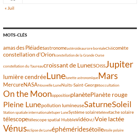
« Juil
MOTS-CLÉS
amas des Pléiades
comète
astronome
aurore boréale
astéroïde
Chili
constellation d'Orion
constellation de la Grande Ourse
Jupiter
croissant de Lune
ESO
ISS
constellation du Taureau
Lune
Mars
lumière cendrée
lunette astronomique
Mercure
NASA
Nuits-Saint-Georges
Nouvelle Lune
occultation
On the Moon
planète
Planète rouge
opposition
Saturne
Soleil
Pleine Lune
pollution lumineuse
Système solaire
tache solaire
Station spatiale internationale
Séléné
Super Lune
Voie lactée
télescope
vidéo
télescope spatial Hubble
VLT
Vénus
éphémérides
étoile
éclipse de Lune
étoile polaire