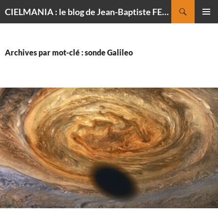
Recherche
CIELMANIA : le blog de Jean-Baptiste FELDMANN, photographe du ciel
ALLER
MENU
AU
PRINCI
CONTENU
Archives par mot-clé : sonde Galileo