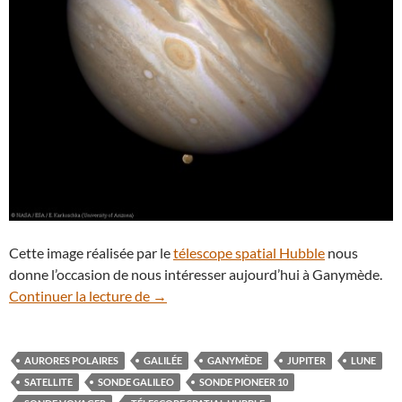
Cette image réalisée par le
télescope spatial Hubble
nous
donne l’occasion de nous intéresser aujourd’hui à Ganymède.
Quand Ganymède passe derrière Jupiter
Continuer la lecture de
→
AURORES POLAIRES
GALILÉE
GANYMÈDE
JUPITER
LUNE
SATELLITE
SONDE GALILEO
SONDE PIONEER 10