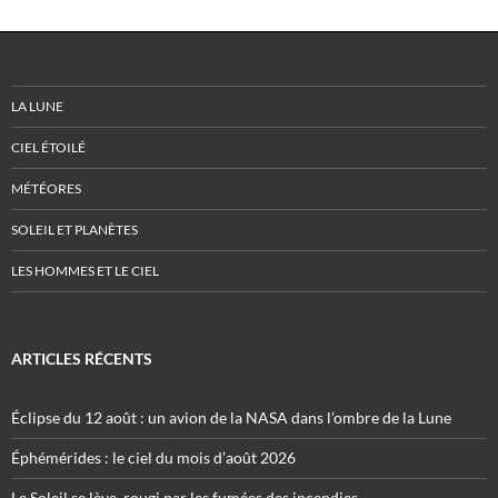
LA LUNE
CIEL ÉTOILÉ
MÉTÉORES
SOLEIL ET PLANÈTES
LES HOMMES ET LE CIEL
ARTICLES RÉCENTS
Éclipse du 12 août : un avion de la NASA dans l’ombre de la Lune
Éphémérides : le ciel du mois d’août 2026
Le Soleil se lève, rougi par les fumées des incendies