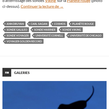
d’atterrissage des sondes
Viking
sur la
Planète rouge
(photo
Anniversaire : hommage à l’a
ci-dessus).
Continuer la lecture de
→
ANN DRUYAN
CARL SAGAN
COSMOS
PLANÈTE ROUGE
SONDE GALILEO
SONDE MARINER
SONDE VIKING
SONDE VOYAGER
UNIVERSITÉ CORNELL
UNIVERSITÉ DE CHICAGO
VOYAGER GOLDEN RECORD
GALERIES