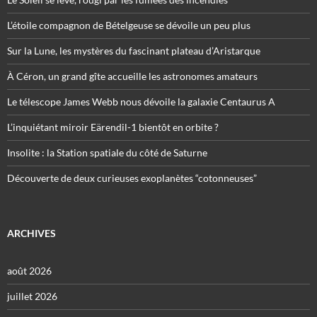
L’étoile compagnon de Bételgeuse se dévoile un peu plus
Sur la Lune, les mystères du fascinant plateau d’Aristarque
À Céron, un grand gîte accueille les astronomes amateurs
Le télescope James Webb nous dévoile la galaxie Centaurus A
L’inquiétant miroir Eärendil-1 bientôt en orbite ?
Insolite : la Station spatiale du côté de Saturne
Découverte de deux curieuses exoplanètes “cotonneuses”
ARCHIVES
août 2026
juillet 2026