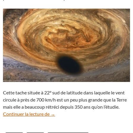
Cette tache située à 22° sud de latitude dans laquelle le vent
circule à près de 700 km/h est un peu plus grande que la Terre
mais elle a beaucoup rétréci depuis 350 ans qu’on l’étudie.
Quand le satellite Europe projette son o
Continuer la lecture de
→