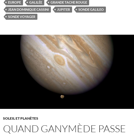
EUROPE
GALILÉE
GRANDE TACHE ROUGE
JEAN DOMINIQUE CASSINI
JUPITER
SONDE GALILEO
SONDE VOYAGER
SOLEIL ET PLANÈTES
QUAND GANYMÈDE PASSE