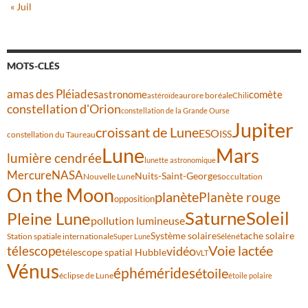
« Juil
MOTS-CLÉS
amas des Pléiades
comète
astronome
aurore boréale
astéroïde
Chili
constellation d'Orion
constellation de la Grande Ourse
Jupiter
croissant de Lune
ESO
ISS
constellation du Taureau
Lune
Mars
lumière cendrée
lunette astronomique
Mercure
NASA
Nuits-Saint-Georges
Nouvelle Lune
occultation
On the Moon
planète
Planète rouge
opposition
Saturne
Soleil
Pleine Lune
pollution lumineuse
Système solaire
tache solaire
Station spatiale internationale
Séléné
Super Lune
Voie lactée
télescope
vidéo
télescope spatial Hubble
VLT
Vénus
éphémérides
étoile
éclipse de Lune
étoile polaire