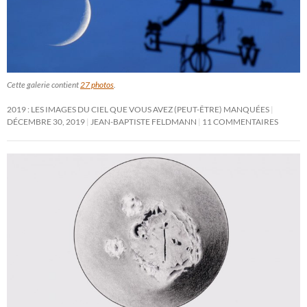
Cette galerie contient
27 photos
.
2019 : LES IMAGES DU CIEL QUE VOUS AVEZ (PEUT-ÊTRE) MANQUÉES
DÉCEMBRE 30, 2019
JEAN-BAPTISTE FELDMANN
11 COMMENTAIRES