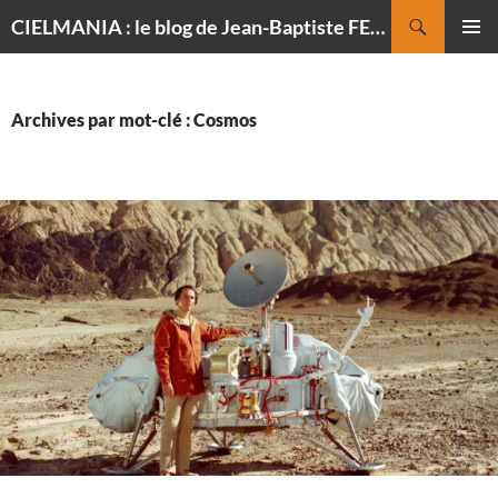
Recherche
CIELMANIA : le blog de Jean-Baptiste FELDMANN, photographe du ciel
ALLER
MENU
AU
PRINCI
CONTENU
Archives par mot-clé : Cosmos