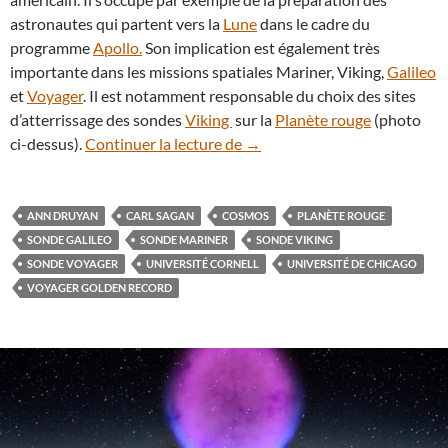
astronautes qui partent vers la
Lune
dans le cadre du
programme
Apollo.
Son implication est également très
importante dans les missions spatiales Mariner, Viking,
Galileo
et
Voyager
. Il est notamment responsable du choix des sites
d’atterrissage des sondes
Viking
sur la
Planète rouge
(photo
Anniversaire : hommage à l’a
ci-dessus).
Continuer la lecture de
→
ANN DRUYAN
CARL SAGAN
COSMOS
PLANÈTE ROUGE
SONDE GALILEO
SONDE MARINER
SONDE VIKING
SONDE VOYAGER
UNIVERSITÉ CORNELL
UNIVERSITÉ DE CHICAGO
VOYAGER GOLDEN RECORD