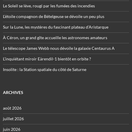
Le Soleil se lève, rougi par les fumées des incendies
L’étoile compagnon de Bételgeuse se dévoile un peu plus
Sur la Lune, les mystères du fascinant plateau d’Aristarque
À Céron, un grand gîte accueille les astronomes amateurs
Le télescope James Webb nous dévoile la galaxie Centaurus A
L’inquiétant miroir Eärendil-1 bientôt en orbite ?
Insolite : la Station spatiale du côté de Saturne
ARCHIVES
août 2026
juillet 2026
juin 2026