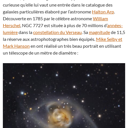
curieuse qu’elle lui vaut une entrée dans le catalogue des
galaxies particulières élaboré par l’astronome
Halton Arp
.
Découverte en 1785 par le célèbre astronome
William
Herschel
, NGC 7727 est située à plus de 70 millions d’
années-
lumière
dans la
constellation du Verseau
. Sa
magnitude
de 11,5
la réserve aux astrophotographes bien équipés.
Mike Selby et
Mark Hanson
en ont réalisé un très beau portrait en utilisant
un télescope de un mètre de diamètre :