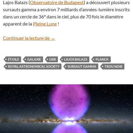
Lajos Balazs (
Observatoire de Budapest
) a découvert plusieurs
sursauts gamma a environ 7 milliards d’années-lumière inscrits
dans un cercle de 36° dans le ciel, plus de 70 fois le diamètre
apparent de la
Pleine Lune
!
Découverte d’un anneau de galaxies géa
Continuer la lecture de
→
ÉTOILE
GALAXIE
GRB
LAJOS BALAZS
PLANCK
ROYAL ASTRONOMICAL SOCIETY
SURSAUT GAMMA
TROU NOIR