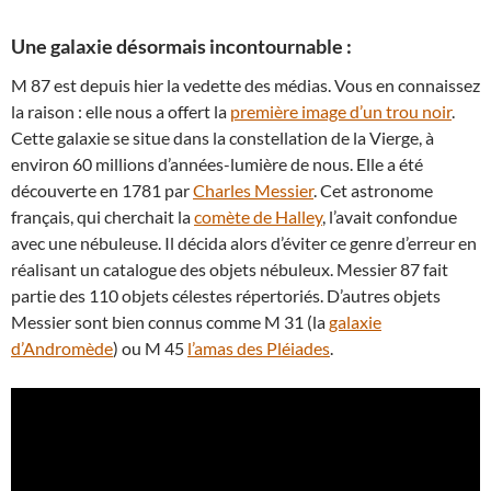
Une galaxie désormais incontournable :
M 87 est depuis hier la vedette des médias. Vous en connaissez
la raison : elle nous a offert la
première image d’un trou noir
.
Cette galaxie se situe dans la constellation de la Vierge, à
environ 60 millions d’années-lumière de nous. Elle a été
découverte en 1781 par
Charles Messier
. Cet astronome
français, qui cherchait la
comète de Halley
, l’avait confondue
avec une nébuleuse. Il décida alors d’éviter ce genre d’erreur en
réalisant un catalogue des objets nébuleux. Messier 87 fait
partie des 110 objets célestes répertoriés. D’autres objets
Messier sont bien connus comme M 31 (la
galaxie
d’Andromède
) ou M 45
l’amas des Pléiades
.