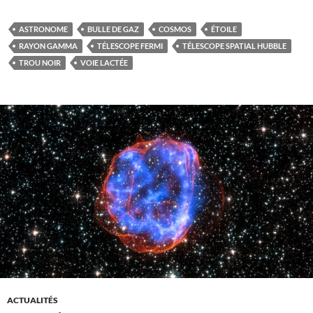
ASTRONOME
BULLE DE GAZ
COSMOS
ÉTOILE
RAYON GAMMA
TÉLESCOPE FERMI
TÉLESCOPE SPATIAL HUBBLE
TROU NOIR
VOIE LACTÉE
ACTUALITÉS