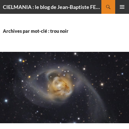
Recherche
CIELMANIA : le blog de Jean-Baptiste FELDMANN, photographe du ciel
ALLER
MENU
AU
PRINCI
CONTENU
Archives par mot-clé : trou noir