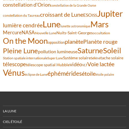
constellation d'Orion
constellation de la Grande Ourse
Jupiter
croissant de Lune
ESO
ISS
constellation du Taureau
Lune
Mars
lumière cendrée
lunette astronomique
Mercure
NASA
Nuits-Saint-Georges
Nouvelle Lune
occultation
On the Moon
planète
Planète rouge
opposition
Saturne
Soleil
Pleine Lune
pollution lumineuse
Système solaire
tache solaire
Station spatiale internationale
Séléné
Super Lune
Voie lactée
télescope
vidéo
télescope spatial Hubble
VLT
Vénus
éphémérides
étoile
éclipse de Lune
étoile polaire
LA LUNE
CIEL ÉTOILÉ