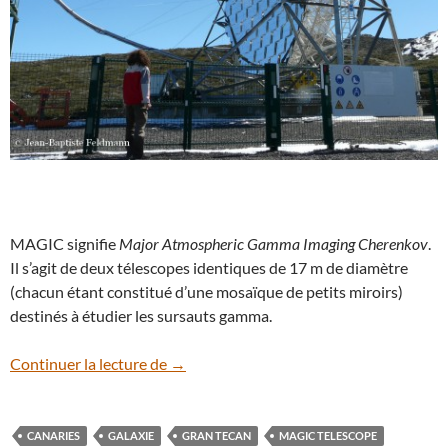
MAGIC signifie
Major Atmospheric Gamma Imaging Cherenkov
.
Il s’agit de deux télescopes identiques de 17 m de diamètre
(chacun étant constitué d’une mosaïque de petits miroirs)
destinés à étudier les sursauts gamma.
Le MAGIC télescope
Continuer la lecture de
→
CANARIES
GALAXIE
GRAN TECAN
MAGIC TELESCOPE