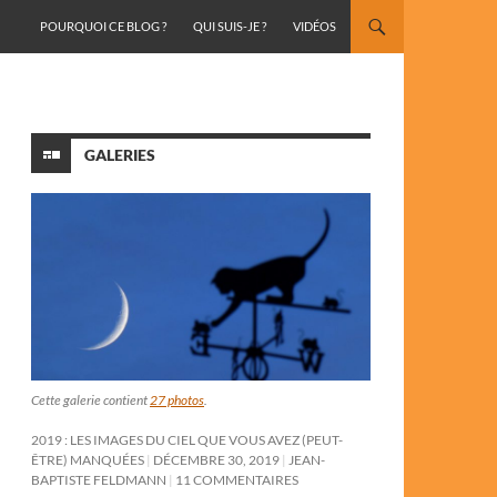
ALLER AU CONTENU
POURQUOI CE BLOG ?
QUI SUIS-JE ?
VIDÉOS
GALERIES
Cette galerie contient
27 photos
.
2019 : LES IMAGES DU CIEL QUE VOUS AVEZ (PEUT-
ÊTRE) MANQUÉES
DÉCEMBRE 30, 2019
JEAN-
BAPTISTE FELDMANN
11 COMMENTAIRES