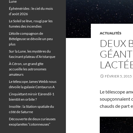
Lune
Éphémérides : le ciel du mois
d’août 2026
Le Soleil se lève, rougi par les
fumées des incendies
ACTUALITÉS
L’étoile compagnon de
Bételgeuse se dévoile un peu
DEUX B
plus
GÉANTE
Sur la Lune, les mystères du
fascinant plateau d’Aristarque
LACTÉ
À Céron, un grand gîte
accueille les astronomes
amateurs
FÉVRIER 5, 2015
Le télescope James Webb nous
dévoile la galaxie Centaurus A
Le télescope am
L’inquiétant miroir Eärendil-1
soupçonnaient dé
bientôt en orbite ?
chauds de part et
Insolite : la Station spatiale du
côté de Saturne
Découverte de deux curieuses
exoplanètes “cotonneuses”