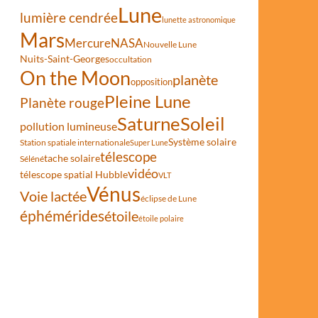
Lune
lumière cendrée
lunette astronomique
Mars
Mercure
NASA
Nouvelle Lune
Nuits-Saint-Georges
occultation
On the Moon
planète
opposition
Pleine Lune
Planète rouge
Saturne
Soleil
pollution lumineuse
Système solaire
Station spatiale internationale
Super Lune
télescope
tache solaire
Séléné
vidéo
télescope spatial Hubble
VLT
Vénus
Voie lactée
éclipse de Lune
éphémérides
étoile
étoile polaire