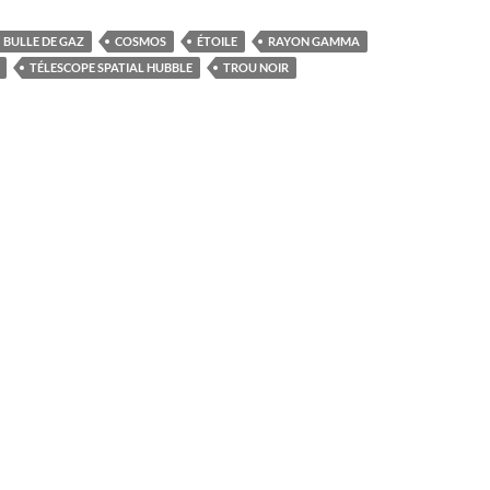
BULLE DE GAZ
COSMOS
ÉTOILE
RAYON GAMMA
TÉLESCOPE SPATIAL HUBBLE
TROU NOIR