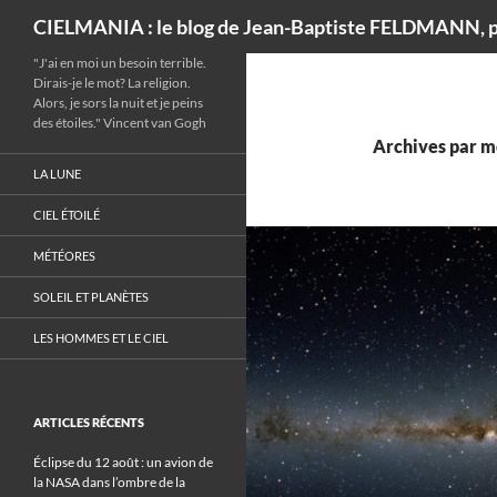
Recherche
CIELMANIA : le blog de Jean-Baptiste FELDMANN, p
"J'ai en moi un besoin terrible.
Dirais-je le mot? La religion.
Alors, je sors la nuit et je peins
des étoiles." Vincent van Gogh
Archives par mo
LA LUNE
CIEL ÉTOILÉ
MÉTÉORES
SOLEIL ET PLANÈTES
LES HOMMES ET LE CIEL
ARTICLES RÉCENTS
Éclipse du 12 août : un avion de
la NASA dans l’ombre de la