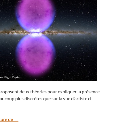
proposent deux théories pour expliquer la présence
aucoup plus discrètes que sur la vue d’artiste ci-
Deux bulles de gaz géantes autour de la Voie lactée
ture de
→