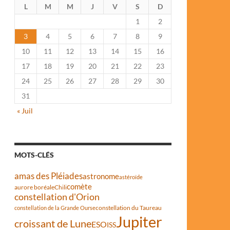
L
M
M
J
V
S
D
1
2
3
4
5
6
7
8
9
10
11
12
13
14
15
16
17
18
19
20
21
22
23
24
25
26
27
28
29
30
31
« Juil
MOTS-CLÉS
amas des Pléiades
astronome
astéroïde
comète
aurore boréale
Chili
constellation d'Orion
constellation du Taureau
constellation de la Grande Ourse
Jupiter
croissant de Lune
ESO
ISS