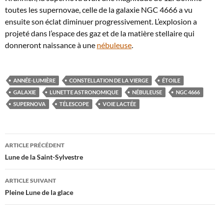
toutes les supernovae, celle de la galaxie NGC 4666 a vu
ensuite son éclat diminuer progressivement. L’explosion a
projeté dans l’espace des gaz et de la matière stellaire qui
donneront naissance à une
nébuleuse
.
ANNÉE-LUMIÈRE
CONSTELLATION DE LA VIERGE
ÉTOILE
GALAXIE
LUNETTE ASTRONOMIQUE
NÉBULEUSE
NGC 4666
SUPERNOVA
TÉLESCOPE
VOIE LACTÉE
Navigation
ARTICLE PRÉCÉDENT
des
Lune de la Saint-Sylvestre
articles
ARTICLE SUIVANT
Pleine Lune de la glace