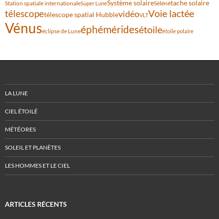
Système solaire
tache solaire
Station spatiale internationale
Séléné
Super Lune
Voie lactée
télescope
vidéo
télescope spatial Hubble
VLT
Vénus
éphémérides
étoile
éclipse de Lune
étoile polaire
LA LUNE
CIEL ÉTOILÉ
MÉTÉORES
SOLEIL ET PLANÈTES
LES HOMMES ET LE CIEL
ARTICLES RÉCENTS