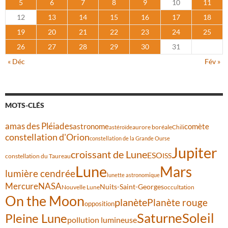
5
6
7
8
9
10
11
12
13
14
15
16
17
18
19
20
21
22
23
24
25
26
27
28
29
30
31
« Déc
Fév »
MOTS-CLÉS
amas des Pléiades
comète
astronome
aurore boréale
astéroïde
Chili
constellation d'Orion
constellation de la Grande Ourse
Jupiter
croissant de Lune
ESO
ISS
constellation du Taureau
Lune
Mars
lumière cendrée
lunette astronomique
Mercure
NASA
Nuits-Saint-Georges
Nouvelle Lune
occultation
On the Moon
planète
Planète rouge
opposition
Saturne
Soleil
Pleine Lune
pollution lumineuse