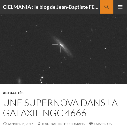
Recherche
CIELMANIA : le blog de Jean-Baptiste FELDMANN, photographe du ciel
ALLER
MENU
AU
PRINCI
CONTENU
ACTUALITÉS
UNE SUPERNOVA DANS LA
GALAXIE NGC 4666
JANVIER 2, 2015
JEAN-BAPTISTE FELDMANN
LAISSER UN