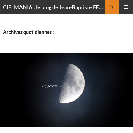
Recherche
CIELMANIA : le blog de Jean-Baptiste FELDMANN, photographe du ciel
ALLER
MENU
AU
PRINCI
CONTENU
Archives quotidiennes :