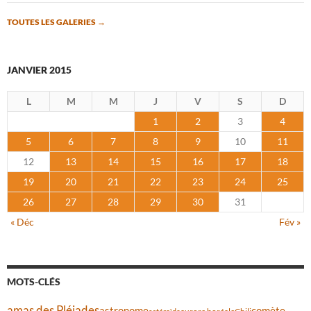
TOUTES LES GALERIES
→
JANVIER 2015
L
M
M
J
V
S
D
1
2
3
4
5
6
7
8
9
10
11
12
13
14
15
16
17
18
19
20
21
22
23
24
25
26
27
28
29
30
31
« Déc
Fév »
MOTS-CLÉS
amas des Pléiades
comète
astronome