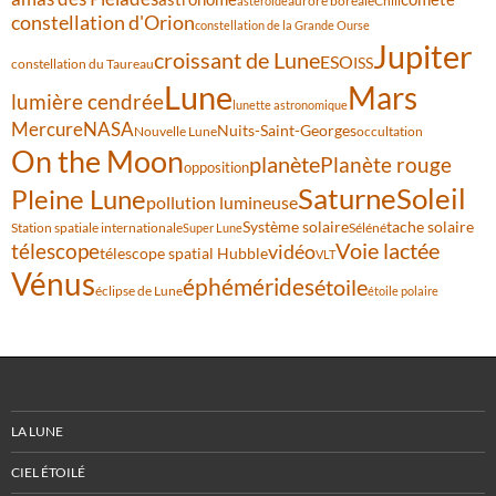
aurore boréale
astéroïde
Chili
constellation d'Orion
constellation de la Grande Ourse
Jupiter
croissant de Lune
ESO
ISS
constellation du Taureau
Lune
Mars
lumière cendrée
lunette astronomique
Mercure
NASA
Nuits-Saint-Georges
Nouvelle Lune
occultation
On the Moon
planète
Planète rouge
opposition
Saturne
Soleil
Pleine Lune
pollution lumineuse
Système solaire
tache solaire
Station spatiale internationale
Séléné
Super Lune
Voie lactée
télescope
vidéo
télescope spatial Hubble
VLT
Vénus
éphémérides
étoile
éclipse de Lune
étoile polaire
LA LUNE
CIEL ÉTOILÉ