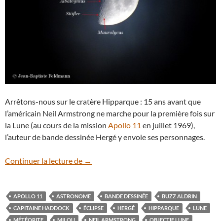
Arrêtons-nous sur le cratère Hipparque : 15 ans avant que
l’américain Neil Armstrong ne marche pour la première fois sur
la Lune (au cours de la mission
Apollo 11
en juillet 1969),
l’auteur de bande dessinée Hergé y envoie ses personnages.
Hipparque, le cratère lunaire de Tintin
Continuer la lecture de
→
APOLLO 11
ASTRONOME
BANDE DESSINÉE
BUZZ ALDRIN
CAPITAINE HADDOCK
ÉCLIPSE
HERGÉ
HIPPARQUE
LUNE
MÉTÉORITE
MILOU
NEIL ARMSTRONG
OBJECTIF LUNE