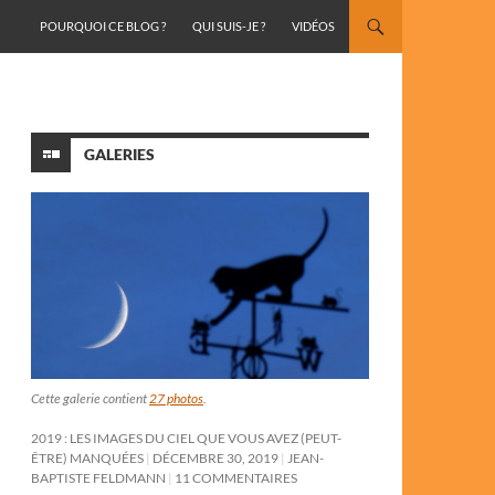
ALLER AU CONTENU
POURQUOI CE BLOG ?
QUI SUIS-JE ?
VIDÉOS
GALERIES
Cette galerie contient
27 photos
.
2019 : LES IMAGES DU CIEL QUE VOUS AVEZ (PEUT-
ÊTRE) MANQUÉES
DÉCEMBRE 30, 2019
JEAN-
BAPTISTE FELDMANN
11 COMMENTAIRES