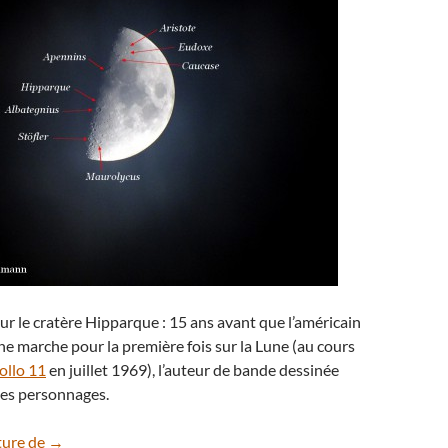
r le cratère Hipparque : 15 ans avant que l’américain
e marche pour la première fois sur la Lune (au cours
ollo 11
en juillet 1969), l’auteur de bande dessinée
ses personnages.
Hipparque, le cratère lunaire de Tintin
ture de
→