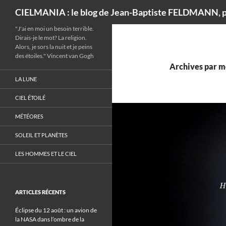
Recherche
CIELMANIA : le blog de Jean-Baptiste FELDMANN, p
"J'ai en moi un besoin terrible.
Dirais-je le mot? La religion.
Alors, je sors la nuit et je peins
des étoiles." Vincent van Gogh
Archives par mo
LA LUNE
CIEL ÉTOILÉ
MÉTÉORES
SOLEIL ET PLANÈTES
LES HOMMES ET LE CIEL
ARTICLES RÉCENTS
Éclipse du 12 août : un avion de
la NASA dans l’ombre de la