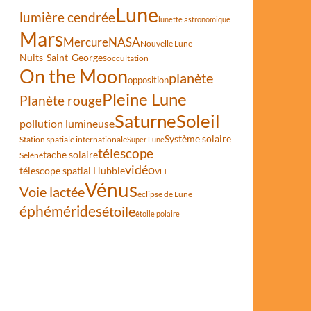
Lune
lumière cendrée
lunette astronomique
Mars
Mercure
NASA
Nouvelle Lune
Nuits-Saint-Georges
occultation
On the Moon
planète
opposition
Pleine Lune
Planète rouge
Saturne
Soleil
pollution lumineuse
Système solaire
Station spatiale internationale
Super Lune
télescope
tache solaire
Séléné
vidéo
télescope spatial Hubble
VLT
Vénus
Voie lactée
éclipse de Lune
éphémérides
étoile
étoile polaire