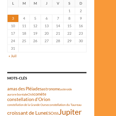
L
M
M
J
V
S
D
1
2
3
4
5
6
7
8
9
10
11
12
13
14
15
16
17
18
19
20
21
22
23
24
25
26
27
28
29
30
31
« Juil
MOTS-CLÉS
amas des Pléiades
astronome
astéroïde
comète
aurore boréale
Chili
constellation d'Orion
constellation du Taureau
constellation de la Grande Ourse
Jupiter
croissant de Lune
ESO
ISS