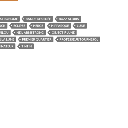
STRONOME
BANDE DESSINÉE
BUZZ ALDRIN
OCK
ÉCLIPSE
HERGÉ
HIPPARQUE
LUNE
MILOU
NEIL ARMSTRONG
OBJECTIF LUNE
 LA LUNE
PREMIER QUARTIER
PROFESSEUR TOURNESOL
INATEUR
TINTIN