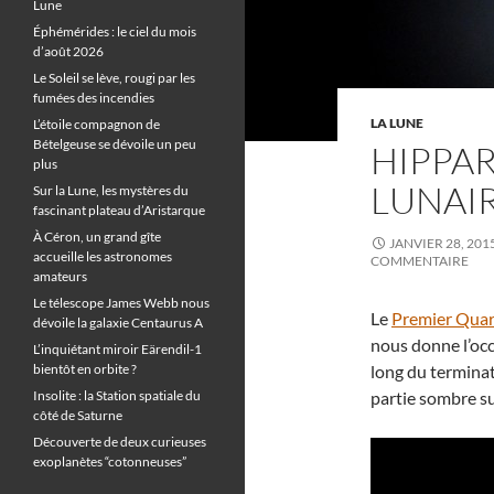
Lune
Éphémérides : le ciel du mois
d’août 2026
Le Soleil se lève, rougi par les
fumées des incendies
LA LUNE
L’étoile compagnon de
Bételgeuse se dévoile un peu
HIPPAR
plus
LUNAIR
Sur la Lune, les mystères du
fascinant plateau d’Aristarque
À Céron, un grand gîte
JANVIER 28, 201
accueille les astronomes
COMMENTAIRE
amateurs
Le télescope James Webb nous
Le
Premier Quar
dévoile la galaxie Centaurus A
nous donne l’occ
L’inquiétant miroir Eärendil-1
bientôt en orbite ?
long du terminate
Insolite : la Station spatiale du
partie sombre su
côté de Saturne
Découverte de deux curieuses
exoplanètes “cotonneuses”