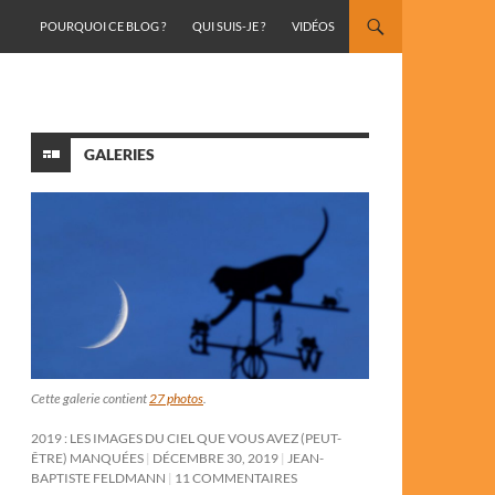
ALLER AU CONTENU
POURQUOI CE BLOG ?
QUI SUIS-JE ?
VIDÉOS
GALERIES
Cette galerie contient
27 photos
.
2019 : LES IMAGES DU CIEL QUE VOUS AVEZ (PEUT-
ÊTRE) MANQUÉES
DÉCEMBRE 30, 2019
JEAN-
BAPTISTE FELDMANN
11 COMMENTAIRES