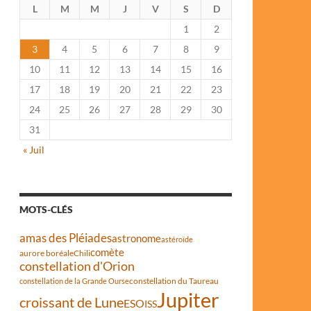
L
M
M
J
V
S
D
1
2
3
4
5
6
7
8
9
10
11
12
13
14
15
16
17
18
19
20
21
22
23
24
25
26
27
28
29
30
31
« Juil
MOTS-CLÉS
amas des Pléiades
astronome
astéroïde
comète
aurore boréale
Chili
constellation d'Orion
constellation du Taureau
constellation de la Grande Ourse
Jupiter
croissant de Lune
ESO
ISS