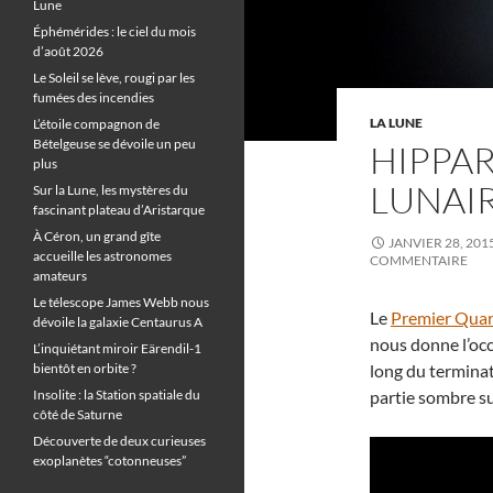
Lune
Éphémérides : le ciel du mois
d’août 2026
Le Soleil se lève, rougi par les
fumées des incendies
LA LUNE
L’étoile compagnon de
Bételgeuse se dévoile un peu
HIPPAR
plus
LUNAIR
Sur la Lune, les mystères du
fascinant plateau d’Aristarque
À Céron, un grand gîte
JANVIER 28, 201
accueille les astronomes
COMMENTAIRE
amateurs
Le télescope James Webb nous
Le
Premier Quar
dévoile la galaxie Centaurus A
nous donne l’occ
L’inquiétant miroir Eärendil-1
bientôt en orbite ?
long du terminate
Insolite : la Station spatiale du
partie sombre su
côté de Saturne
Découverte de deux curieuses
exoplanètes “cotonneuses”