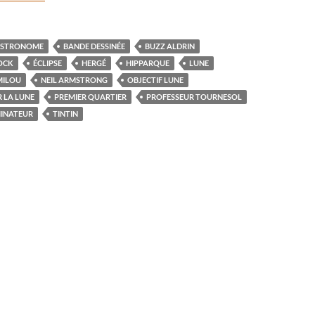
STRONOME
BANDE DESSINÉE
BUZZ ALDRIN
OCK
ÉCLIPSE
HERGÉ
HIPPARQUE
LUNE
MILOU
NEIL ARMSTRONG
OBJECTIF LUNE
 LA LUNE
PREMIER QUARTIER
PROFESSEUR TOURNESOL
INATEUR
TINTIN