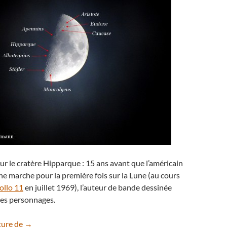
r le cratère Hipparque : 15 ans avant que l’américain
e marche pour la première fois sur la Lune (au cours
ollo 11
en juillet 1969), l’auteur de bande dessinée
ses personnages.
Hipparque, le cratère lunaire de Tintin
ture de
→