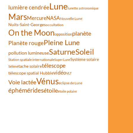
Lune
lumière cendrée
lunette astronomique
Mars
Mercure
NASA
Nouvelle Lune
Nuits-Saint-Georges
occultation
On the Moon
planète
opposition
Pleine Lune
Planète rouge
Saturne
Soleil
pollution lumineuse
Système solaire
Station spatiale internationale
Super Lune
télescope
tache solaire
Séléné
vidéo
télescope spatial Hubble
VLT
Vénus
Voie lactée
éclipse de Lune
éphémérides
étoile
étoile polaire