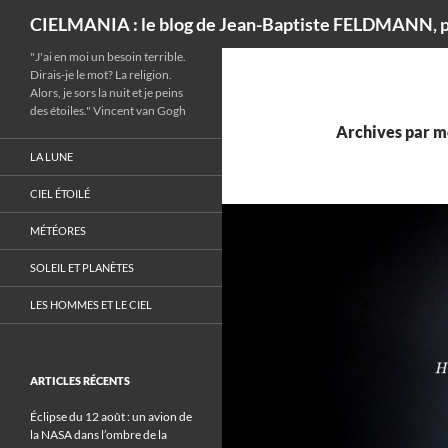
Recherche
CIELMANIA : le blog de Jean-Baptiste FELDMANN, p
"J'ai en moi un besoin terrible.
Dirais-je le mot? La religion.
Alors, je sors la nuit et je peins
des étoiles." Vincent van Gogh
Archives par mo
LA LUNE
CIEL ÉTOILÉ
MÉTÉORES
SOLEIL ET PLANÈTES
LES HOMMES ET LE CIEL
ARTICLES RÉCENTS
Éclipse du 12 août : un avion de
la NASA dans l’ombre de la