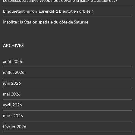
Le télescope James Webb nous dévoile la galaxie Centaurus A
L’inquiétant miroir Eärendil-1 bientôt en orbite ?
Insolite : la Station spatiale du côté de Saturne
ARCHIVES
août 2026
juillet 2026
juin 2026
mai 2026
avril 2026
mars 2026
février 2026