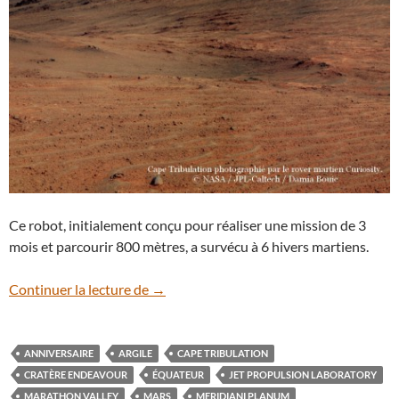
Ce robot, initialement conçu pour réaliser une mission de 3
mois et parcourir 800 mètres, a survécu à 6 hivers martiens.
Opportunity : 11 ans sur la planète Mars 
Continuer la lecture de
→
ANNIVERSAIRE
ARGILE
CAPE TRIBULATION
CRATÈRE ENDEAVOUR
ÉQUATEUR
JET PROPULSION LABORATORY
MARATHON VALLEY
MARS
MERIDIANI PLANUM