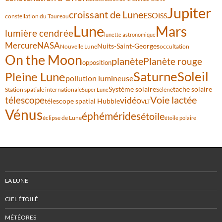
Jupiter
croissant de Lune
ESO
ISS
constellation du Taureau
Lune
Mars
lumière cendrée
lunette astronomique
Mercure
NASA
Nuits-Saint-Georges
Nouvelle Lune
occultation
On the Moon
planète
Planète rouge
opposition
Saturne
Soleil
Pleine Lune
pollution lumineuse
Système solaire
tache solaire
Station spatiale internationale
Séléné
Super Lune
Voie lactée
télescope
vidéo
télescope spatial Hubble
VLT
Vénus
éphémérides
étoile
éclipse de Lune
étoile polaire
LA LUNE
CIEL ÉTOILÉ
MÉTÉORES