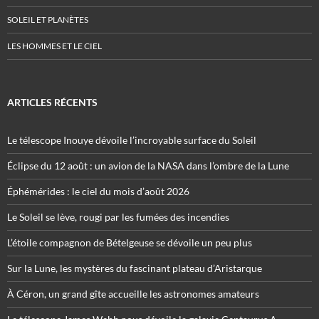
SOLEIL ET PLANÈTES
LES HOMMES ET LE CIEL
ARTICLES RÉCENTS
Le télescope Inouye dévoile l’incroyable surface du Soleil
Éclipse du 12 août : un avion de la NASA dans l’ombre de la Lune
Éphémérides : le ciel du mois d’août 2026
Le Soleil se lève, rougi par les fumées des incendies
L’étoile compagnon de Bételgeuse se dévoile un peu plus
Sur la Lune, les mystères du fascinant plateau d’Aristarque
À Céron, un grand gîte accueille les astronomes amateurs