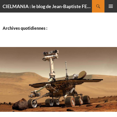
Recherche
CIELMANIA : le blog de Jean-Baptiste FELDMANN, photographe du ciel
ALLER
MENU
AU
PRINCI
CONTENU
Archives quotidiennes :