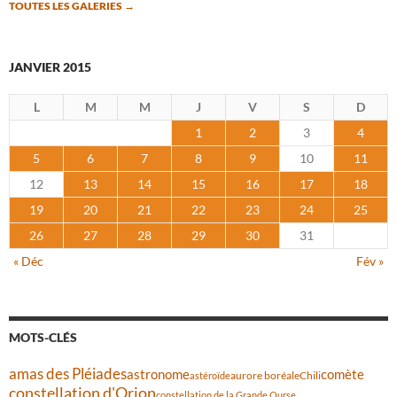
TOUTES LES GALERIES
→
JANVIER 2015
L
M
M
J
V
S
D
1
2
3
4
5
6
7
8
9
10
11
12
13
14
15
16
17
18
19
20
21
22
23
24
25
26
27
28
29
30
31
« Déc
Fév »
MOTS-CLÉS
amas des Pléiades
comète
astronome
aurore boréale
astéroïde
Chili
constellation d'Orion
constellation de la Grande Ourse