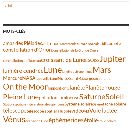
« Juil
MOTS-CLÉS
amas des Pléiades
comète
astronome
aurore boréale
astéroïde
Chili
constellation d'Orion
constellation de la Grande Ourse
Jupiter
croissant de Lune
ESO
ISS
constellation du Taureau
Lune
Mars
lumière cendrée
lunette astronomique
Mercure
NASA
Nuits-Saint-Georges
Nouvelle Lune
occultation
On the Moon
planète
Planète rouge
opposition
Saturne
Soleil
Pleine Lune
pollution lumineuse
Système solaire
tache solaire
Station spatiale internationale
Séléné
Super Lune
Voie lactée
télescope
vidéo
télescope spatial Hubble
VLT
Vénus
éphémérides
étoile
éclipse de Lune
étoile polaire