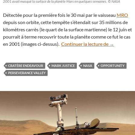
2001 avait masqué la surface de la planète Mars en quelques semaines. © NASA
Détectée pour la première fois le 30 mai par le vaisseau
MRO
depuis son orbite, cette tempête s’étendait sur 35 millions de
kilomètres carrés (le quart de la surface martienne) le 12 juin et
pourrait à terme recouvrir toute la planète comme ce fut le cas
Tempête de s
en 2001 (images ci-dessus).
Continuer la lecture de
→
CRATÈRE ENDEAVOUR
MARK JUSTICE
NASA
OPPORTUNITY
PERSEVERANCE VALLEY