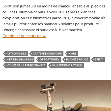
Spirit, son jumeau, a eu moins de chance : ensablé au pied des
collines Columbia depuis janvier 2010 après six années
d’exploration et 8 kilomètres parcourus, le rover immobile n’a
jamais pu réorienter ses panneaux solaires pour produire
l’énergie nécessaire et survivre à l’hiver martien.
Opportunity : 14 ans sur la planète Mars 
Continuer la lecture de
→
ASTROMOBILE
CRATÈRE ENDEAVOUR
MARS
MERIDIANI PLANUM
OPPORTUNITY
PLANÈTE ROUGE
SPIRIT
VALLÉE DE LA PERSÉVÉRANCE
VALLÉE DE MARATHON