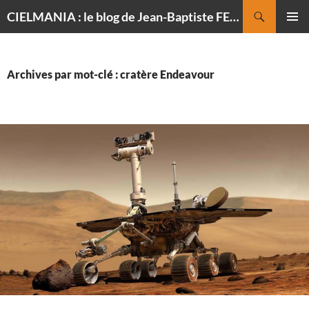
Recherche
CIELMANIA : le blog de Jean-Baptiste FELDMANN, photographe du ciel
ALLER
MENU
AU
PRINCI
CONTENU
Archives par mot-clé : cratère Endeavour