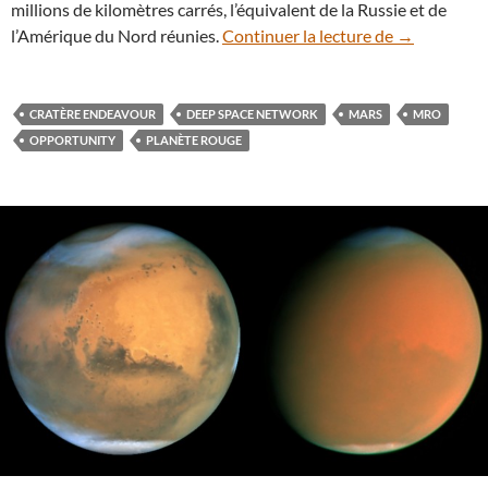
millions de kilomètres carrés, l’équivalent de la Russie et de
A-t-on défin
l’Amérique du Nord réunies.
Continuer la lecture de
→
CRATÈRE ENDEAVOUR
DEEP SPACE NETWORK
MARS
MRO
OPPORTUNITY
PLANÈTE ROUGE