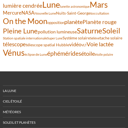
Lune
Mars
lumière cendrée
lunette astronomique
Mercure
NASA
Nuits-Saint-Georges
Nouvelle Lune
occultation
On the Moon
planète
Planète rouge
opposition
Saturne
Soleil
Pleine Lune
pollution lumineuse
Système solaire
tache solaire
Station spatiale internationale
Séléné
Super Lune
Voie lactée
télescope
vidéo
télescope spatial Hubble
VLT
Vénus
éphémérides
étoile
éclipse de Lune
étoile polaire
LA LUNE
CIEL ÉTOILÉ
MÉTÉORES
SOLEIL ET PLANÈTES