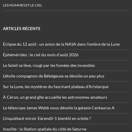
LES HOMMES ET LE CIEL
ARTICLES RÉCENTS
Éclipse du 12 août : un avion de la NASA dans l’ombre de la Lune
Éphémérides : le ciel du mois d’août 2026
Le Soleil se lève, rougi par les fumées des incendies
L’étoile compagnon de Bételgeuse se dévoile un peu plus
Sur la Lune, les mystères du fascinant plateau d’Aristarque
À Céron, un grand gîte accueille les astronomes amateurs
Le télescope James Webb nous dévoile la galaxie Centaurus A
L’inquiétant miroir Eärendil-1 bientôt en orbite ?
Insolite : la Station spatiale du côté de Saturne