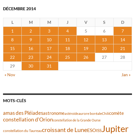
DÉCEMBRE 2014
L
M
M
J
V
S
D
1
2
3
4
5
6
7
8
9
10
11
12
13
14
15
16
17
18
19
20
21
22
23
24
25
26
27
28
29
30
31
« Nov
Jan »
MOTS-CLÉS
amas des Pléiades
comète
astronome
aurore boréale
astéroïde
Chili
constellation d'Orion
constellation de la Grande Ourse
Jupiter
croissant de Lune
ESO
ISS
constellation du Taureau