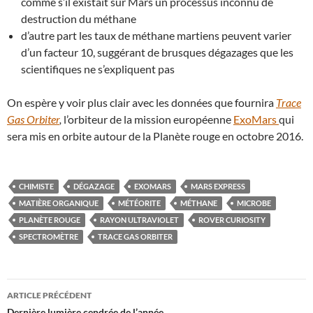
comme s’il existait sur Mars un processus inconnu de
destruction du méthane
d’autre part les taux de méthane martiens peuvent varier
d’un facteur 10, suggérant de brusques dégazages que les
scientifiques ne s’expliquent pas
On espère y voir plus clair avec les données que fournira
Trace
Gas Orbiter
,
l’orbiteur de la mission européenne
ExoMars
qui
sera mis en orbite autour de la Planète rouge en octobre 2016.
CHIMISTE
DÉGAZAGE
EXOMARS
MARS EXPRESS
MATIÈRE ORGANIQUE
MÉTÉORITE
MÉTHANE
MICROBE
PLANÈTE ROUGE
RAYON ULTRAVIOLET
ROVER CURIOSITY
SPECTROMÈTRE
TRACE GAS ORBITER
Navigation
ARTICLE PRÉCÉDENT
Dernière lumière cendrée de l’année