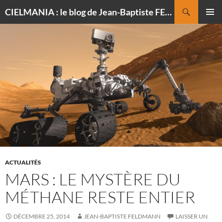
Recherche
CIELMANIA : le blog de Jean-Baptiste FELDMANN, photographe du ciel
ALLER
MENU
AU
PRINCI
CONTENU
ACTUALITÉS
MARS : LE MYSTÈRE DU
MÉTHANE RESTE ENTIER
DÉCEMBRE 25, 2014
JEAN-BAPTISTE FELDMANN
LAISSER UN