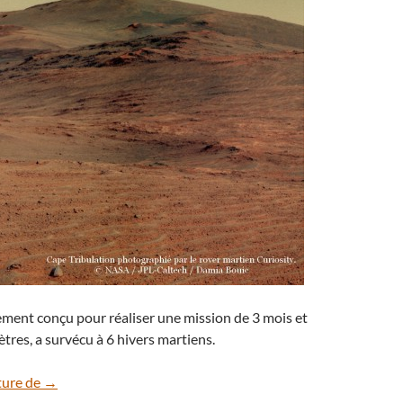
lement conçu pour réaliser une mission de 3 mois et
tres, a survécu à 6 hivers martiens.
Opportunity : 11 ans sur la planète Mars !
ture de
→