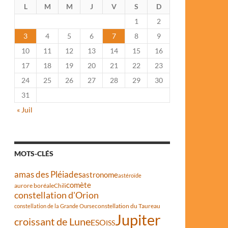
L
M
M
J
V
S
D
1
2
3
4
5
6
7
8
9
10
11
12
13
14
15
16
17
18
19
20
21
22
23
24
25
26
27
28
29
30
31
« Juil
MOTS-CLÉS
amas des Pléiades
astronome
astéroïde
comète
aurore boréale
Chili
constellation d'Orion
constellation du Taureau
constellation de la Grande Ourse
Jupiter
croissant de Lune
ESO
ISS