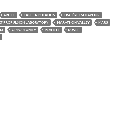
ARGILE
CAPE TRIBULATION
CRATÈRE ENDEAVOUR
ET PROPULSION LABORATORY
MARATHON VALLEY
MARS
UM
OPPORTUNITY
PLANÈTE
ROVER