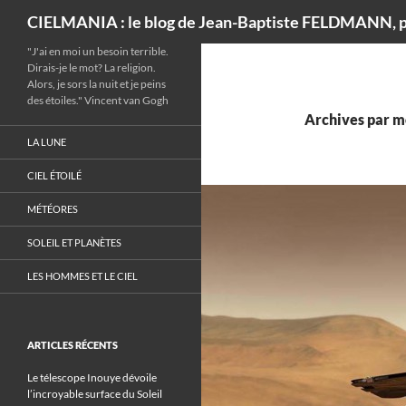
Recherche
CIELMANIA : le blog de Jean-Baptiste FELDMANN, p
"J'ai en moi un besoin terrible.
Dirais-je le mot? La religion.
Alors, je sors la nuit et je peins
des étoiles." Vincent van Gogh
Archives par mo
LA LUNE
CIEL ÉTOILÉ
MÉTÉORES
SOLEIL ET PLANÈTES
LES HOMMES ET LE CIEL
ARTICLES RÉCENTS
Le télescope Inouye dévoile
l’incroyable surface du Soleil