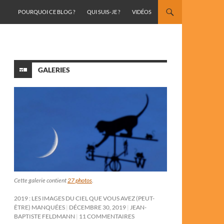
ALLER AU CONTENU
POURQUOI CE BLOG ?
QUI SUIS-JE ?
VIDÉOS
GALERIES
Cette galerie contient
27 photos
.
2019 : LES IMAGES DU CIEL QUE VOUS AVEZ (PEUT-
ÊTRE) MANQUÉES
DÉCEMBRE 30, 2019
JEAN-
BAPTISTE FELDMANN
11 COMMENTAIRES