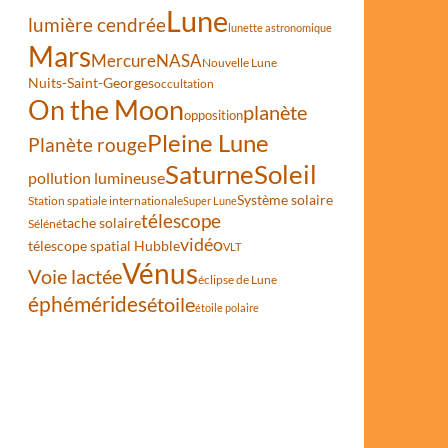
Lune
lumière cendrée
lunette astronomique
Mars
Mercure
NASA
Nouvelle Lune
Nuits-Saint-Georges
occultation
On the Moon
planète
opposition
Pleine Lune
Planète rouge
Saturne
Soleil
pollution lumineuse
Système solaire
Station spatiale internationale
Super Lune
télescope
tache solaire
Séléné
vidéo
télescope spatial Hubble
VLT
Vénus
Voie lactée
éclipse de Lune
éphémérides
étoile
étoile polaire