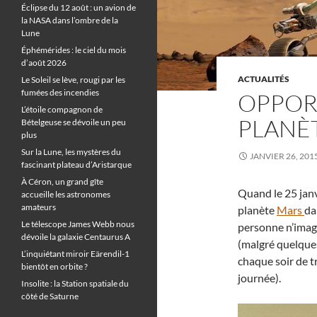
Éclipse du 12 août : un avion de
la NASA dans l’ombre de la
Lune
Éphémérides : le ciel du mois
d’août 2026
ACTUALITÉS
Le Soleil se lève, rougi par les
fumées des incendies
OPPORT
L’étoile compagnon de
PLANÈT
Bételgeuse se dévoile un peu
plus
Sur la Lune, les mystères du
JANVIER 26, 201
fascinant plateau d’Aristarque
À Céron, un grand gîte
Quand le 25 janv
accueille les astronomes
amateurs
planète
Mars
da
Le télescope James Webb nous
personne n’imagin
dévoile la galaxie Centaurus A
(malgré quelque
L’inquiétant miroir Eärendil-1
chaque soir de t
bientôt en orbite ?
journée).
Insolite : la Station spatiale du
côté de Saturne