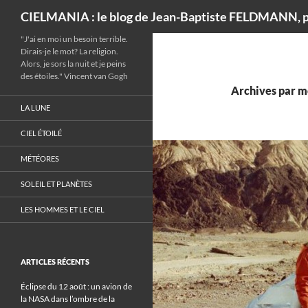
Recherche
CIELMANIA : le blog de Jean-Baptiste FELDMANN, p
"J'ai en moi un besoin terrible.
Dirais-je le mot? La religion.
Alors, je sors la nuit et je peins
des étoiles." Vincent van Gogh
Archives par mo
LA LUNE
CIEL ÉTOILÉ
MÉTÉORES
SOLEIL ET PLANÈTES
LES HOMMES ET LE CIEL
ARTICLES RÉCENTS
Éclipse du 12 août : un avion de
la NASA dans l’ombre de la