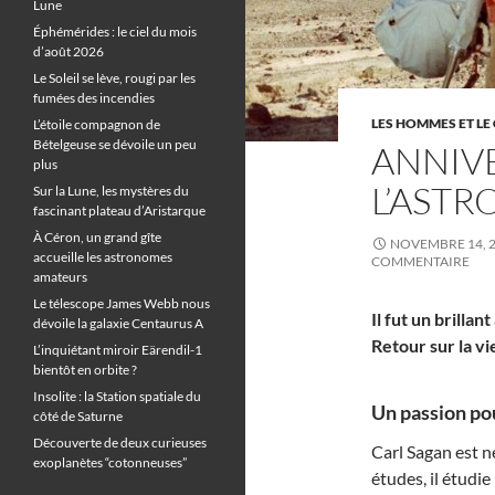
Lune
Éphémérides : le ciel du mois
d’août 2026
Le Soleil se lève, rougi par les
fumées des incendies
LES HOMMES ET LE 
L’étoile compagnon de
Bételgeuse se dévoile un peu
ANNIV
plus
L’AST
Sur la Lune, les mystères du
fascinant plateau d’Aristarque
À Céron, un grand gîte
NOVEMBRE 14, 
accueille les astronomes
COMMENTAIRE
amateurs
Le télescope James Webb nous
Il fut un brill
dévoile la galaxie Centaurus A
Retour sur la vi
L’inquiétant miroir Eärendil-1
bientôt en orbite ?
Insolite : la Station spatiale du
Un passion pou
côté de Saturne
Découverte de deux curieuses
Carl Sagan est 
exoplanètes “cotonneuses”
études, il étudie 