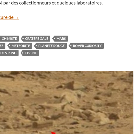
vi par des collectionneurs et quelques laboratoires.
Que cache la météorite de Tissint ?
ture de
→
CHIMISTE
CRATÈRE GALE
MARS
ÉE
MÉTÉORITE
PLANÈTE ROUGE
ROVER CURIOSITY
DE VIKING
TISSINT