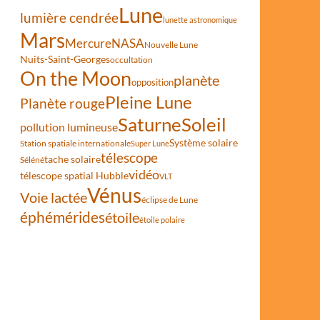
Lune
lumière cendrée
lunette astronomique
Mars
Mercure
NASA
Nouvelle Lune
Nuits-Saint-Georges
occultation
On the Moon
planète
opposition
Pleine Lune
Planète rouge
Saturne
Soleil
pollution lumineuse
Système solaire
Station spatiale internationale
Super Lune
télescope
tache solaire
Séléné
vidéo
télescope spatial Hubble
VLT
Vénus
Voie lactée
éclipse de Lune
éphémérides
étoile
étoile polaire