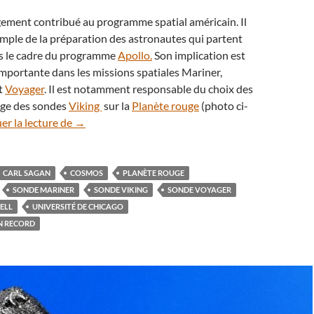
gement contribué au programme spatial américain. Il
mple de la préparation des astronautes qui partent
 le cadre du programme
Apollo.
Son implication est
mportante dans les missions spatiales Mariner,
t
Voyager
. Il est notamment responsable du choix des
sage des sondes
Viking
sur la
Planète rouge
(photo ci-
Anniversaire : hommage à l’astronome Carl Sagan
er la lecture de
→
CARL SAGAN
COSMOS
PLANÈTE ROUGE
SONDE MARINER
SONDE VIKING
SONDE VOYAGER
ELL
UNIVERSITÉ DE CHICAGO
N RECORD