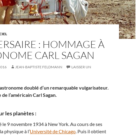
CIEL
ERSAIRE : HOMMAGE À
RONOME CARL SAGAN
2016
JEAN-BAPTISTE FELDMANN
LAISSER UN
ant astronome doublé d’un remarquable vulgarisateur.
e de l’américain Carl Sagan.
r les planètes :
né le 9 novembre 1934 à New York. Au cours de ses
la physique à l’
Université de Chicago
. Puis il obtient