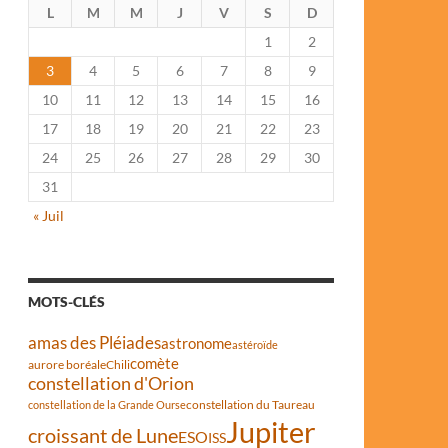
L
M
M
J
V
S
D
1
2
3
4
5
6
7
8
9
10
11
12
13
14
15
16
17
18
19
20
21
22
23
24
25
26
27
28
29
30
31
« Juil
MOTS-CLÉS
amas des Pléiades
astronome
astéroïde
comète
aurore boréale
Chili
constellation d'Orion
constellation du Taureau
constellation de la Grande Ourse
Jupiter
croissant de Lune
ESO
ISS