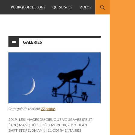
ALLER AU CONTENU
POURQUOI CE BLOG ?
QUI SUIS-JE ?
VIDÉOS
GALERIES
Cette galerie contient
27 photos
.
2019 : LES IMAGES DU CIEL QUE VOUS AVEZ (PEUT-
ÊTRE) MANQUÉES
DÉCEMBRE 30, 2019
JEAN-
BAPTISTE FELDMANN
11 COMMENTAIRES