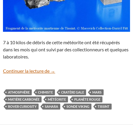
7 à 10 kilos de débris de cette météorite ont été récupérés
dans les mois qui ont suivi par des collectionneurs et quelques
laboratoires.
Que cache la météorite de Tissint ?
Continuer la lecture de
→
ATMOSPHÈRE
CHIMISTE
CRATÈRE GALE
MARS
MATIÈRE CARBONÉE
MÉTÉORITE
PLANÈTE ROUGE
ROVER CURIOSITY
SAHARA
SONDE VIKING
TISSINT