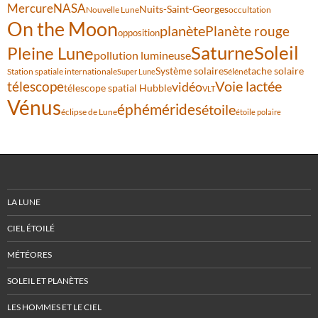
Mercure
NASA
Nuits-Saint-Georges
Nouvelle Lune
occultation
On the Moon
planète
Planète rouge
opposition
Saturne
Soleil
Pleine Lune
pollution lumineuse
Système solaire
tache solaire
Station spatiale internationale
Séléné
Super Lune
Voie lactée
télescope
vidéo
télescope spatial Hubble
VLT
Vénus
éphémérides
étoile
éclipse de Lune
étoile polaire
LA LUNE
CIEL ÉTOILÉ
MÉTÉORES
SOLEIL ET PLANÈTES
LES HOMMES ET LE CIEL