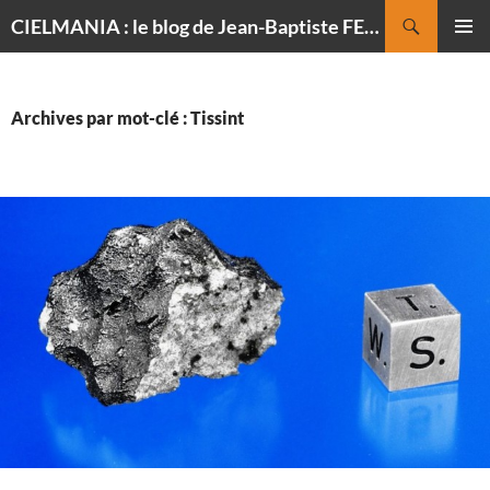
Recherche
CIELMANIA : le blog de Jean-Baptiste FELDMANN, photographe du ciel
ALLER
MENU
AU
PRINCI
CONTENU
Archives par mot-clé : Tissint