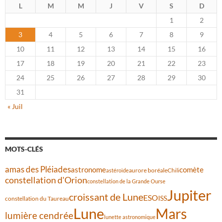
L
M
M
J
V
S
D
1
2
3
4
5
6
7
8
9
10
11
12
13
14
15
16
17
18
19
20
21
22
23
24
25
26
27
28
29
30
31
« Juil
MOTS-CLÉS
amas des Pléiades
comète
astronome
aurore boréale
astéroïde
Chili
constellation d'Orion
constellation de la Grande Ourse
Jupiter
croissant de Lune
ESO
ISS
constellation du Taureau
Lune
Mars
lumière cendrée
lunette astronomique