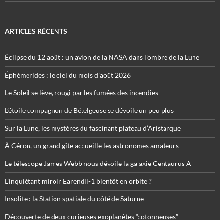
ARTICLES RÉCENTS
Éclipse du 12 août : un avion de la NASA dans l’ombre de la Lune
Éphémérides : le ciel du mois d’août 2026
Le Soleil se lève, rougi par les fumées des incendies
L’étoile compagnon de Bételgeuse se dévoile un peu plus
Sur la Lune, les mystères du fascinant plateau d’Aristarque
À Céron, un grand gîte accueille les astronomes amateurs
Le télescope James Webb nous dévoile la galaxie Centaurus A
L’inquiétant miroir Eärendil-1 bientôt en orbite ?
Insolite : la Station spatiale du côté de Saturne
Découverte de deux curieuses exoplanètes “cotonneuses”