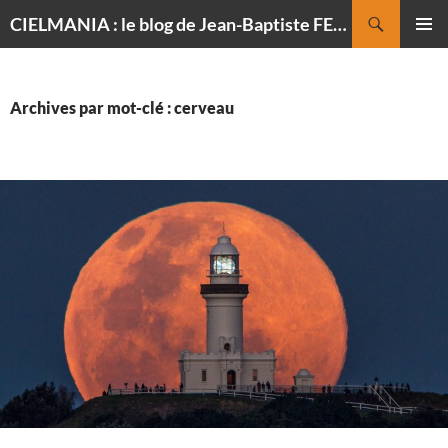
Recherche
CIELMANIA : le blog de Jean-Baptiste FELDMANN, photographe du ciel
ALLER
MENU
AU
PRINCI
CONTENU
Archives par mot-clé : cerveau