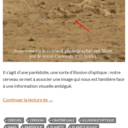
Il s’agit d’une paréidolie, une sorte d’illusion d’optique : notre
cerveau se met à associer une image qui nous est familière face
à une information visuelle ambiguë.
Le cercueil sur Mars, une paréidolie
Continuer la lecture de
→
CERCUEIL
CERVEAU
CRATÈRE GALE
ILLUSION D'OPTIQUE
MARS
PARÉIDOLIE
PLANÈTE
PLANÈTE ROUGE