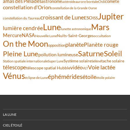
amas des Pléiades
comète
astronome
aurore boréale
astéroïde
Chili
constellation d'Orion
constellation de la Grande Ourse
Jupiter
croissant de Lune
ESO
ISS
constellation du Taureau
Lune
Mars
lumière cendrée
lunette astronomique
Mercure
NASA
Nuits-Saint-Georges
Nouvelle Lune
occultation
On the Moon
planète
Planète rouge
opposition
Saturne
Soleil
Pleine Lune
pollution lumineuse
Système solaire
tache solaire
Station spatiale internationale
Séléné
Super Lune
Voie lactée
télescope
vidéo
télescope spatial Hubble
VLT
Vénus
éphémérides
étoile
éclipse de Lune
étoile polaire
LA LUNE
CIEL ÉTOILÉ