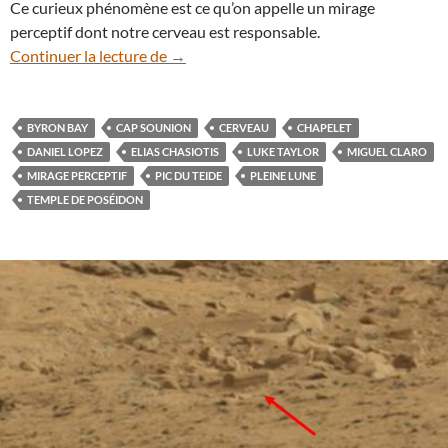
Ce curieux phénomène est ce qu’on appelle un mirage
perceptif dont notre cerveau est responsable.
Pourquoi la Lune nous semble-t-elle plus 
Continuer la lecture de
→
BYRON BAY
CAP SOUNION
CERVEAU
CHAPELET
DANIEL LOPEZ
ELIAS CHASIOTIS
LUKE TAYLOR
MIGUEL CLARO
MIRAGE PERCEPTIF
PIC DU TEIDE
PLEINE LUNE
TEMPLE DE POSÉIDON