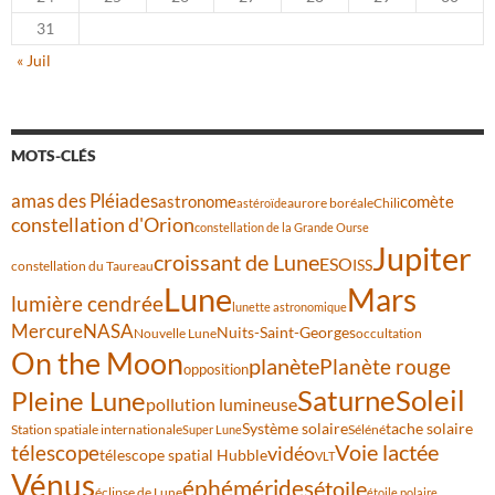
31
« Juil
MOTS-CLÉS
amas des Pléiades
comète
astronome
aurore boréale
astéroïde
Chili
constellation d'Orion
constellation de la Grande Ourse
Jupiter
croissant de Lune
ESO
ISS
constellation du Taureau
Lune
Mars
lumière cendrée
lunette astronomique
Mercure
NASA
Nuits-Saint-Georges
Nouvelle Lune
occultation
On the Moon
planète
Planète rouge
opposition
Saturne
Soleil
Pleine Lune
pollution lumineuse
Système solaire
tache solaire
Station spatiale internationale
Séléné
Super Lune
Voie lactée
télescope
vidéo
télescope spatial Hubble
VLT
Vénus
éphémérides
étoile
éclipse de Lune
étoile polaire