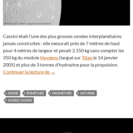
Cassini était l’une des plus grosses sondes interplanétaires
jamais construites : elle mesurait près de 7 mètres de haut
pour 4 mètres de largeur et pesait 2.150 kg sans compter les
350 kg du module
Huygens
(largué sur
Titan
le 14 janvier
2005) et plus de 3 tonnes d’hydrazine pour la propulsion.
Jeux de lunes entre les anneaux de la pl
Continuer la lecture de
→
DIONÉ
ÉPIMÉTHÉE
PROMÉTHÉE
SATURNE
SONDE CASSINI