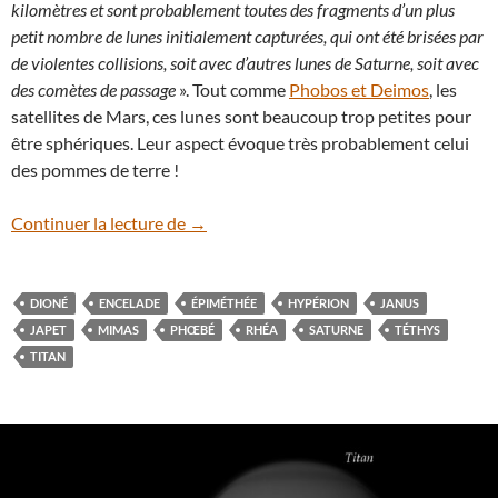
kilomètres et sont probablement toutes des fragments d’un plus
petit nombre de lunes initialement capturées, qui ont été brisées par
de violentes collisions, soit avec d’autres lunes de Saturne, soit avec
des comètes de passage
». Tout comme
Phobos et Deimos
, les
satellites de Mars, ces lunes sont beaucoup trop petites pour
être sphériques. Leur aspect évoque très probablement celui
des pommes de terre !
Saturne compte désormais 274 lunes !
Continuer la lecture de
→
DIONÉ
ENCELADE
ÉPIMÉTHÉE
HYPÉRION
JANUS
JAPET
MIMAS
PHŒBÉ
RHÉA
SATURNE
TÉTHYS
TITAN