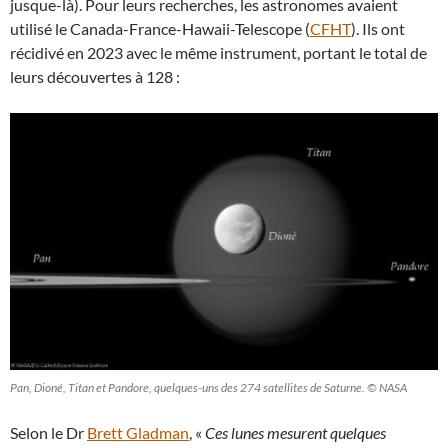
jusque-là). Pour leurs recherches, les astronomes avaient
utilisé le Canada-France-Hawaii-Telescope (
CFHT
). Ils ont
récidivé en 2023 avec le même instrument, portant le total de
leurs découvertes à 128 :
Pan, Dioné, Titan et Pandore, quelques-uns des 274 satellites de Saturne. © NASA
Selon le Dr
Brett Gladman
, «
Ces lunes mesurent quelques