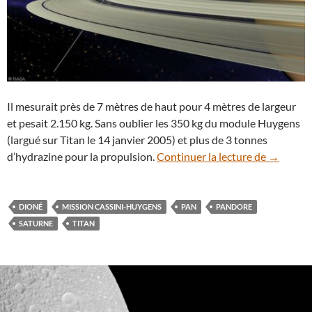
Il mesurait près de 7 mètres de haut pour 4 mètres de largeur
et pesait 2.150 kg. Sans oublier les 350 kg du module Huygens
(largué sur Titan le 14 janvier 2005) et plus de 3 tonnes
Voyage au
d’hydrazine pour la propulsion.
Continuer la lecture de
→
DIONÉ
MISSION CASSINI-HUYGENS
PAN
PANDORE
SATURNE
TITAN