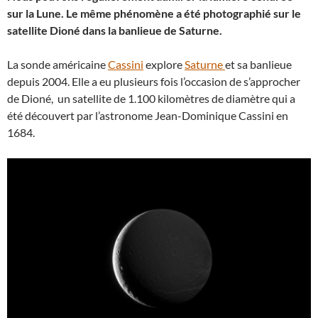
sur la Lune. Le même phénomène a été photographié sur le
satellite Dioné dans la banlieue de Saturne.
La sonde américaine
Cassini
explore
Saturne
et sa banlieue
depuis 2004. Elle a eu plusieurs fois l’occasion de s’approcher
de Dioné, un satellite de 1.100 kilomètres de diamètre qui a
été découvert par l’astronome Jean-Dominique Cassini en
1684.