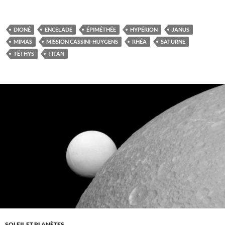
DIONÉ
ENCELADE
ÉPIMÉTHÉE
HYPÉRION
JANUS
MIMAS
MISSION CASSINI-HUYGENS
RHÉA
SATURNE
TÉTHYS
TITAN
SOLEIL ET PLANÈTES