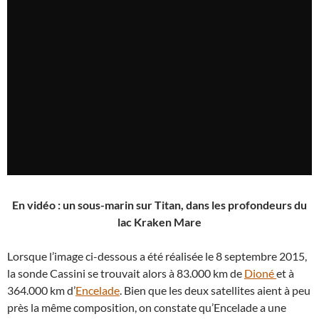
En vidéo : un sous-marin sur Titan, dans les profondeurs du
lac Kraken Mare
Lorsque l’image ci-dessous a été réalisée le 8 septembre 2015,
la sonde Cassini se trouvait alors à 83.000 km de
Dioné
et à
364.000 km d’
Encelade
. Bien que les deux satellites aient à peu
près la même composition, on constate qu’Encelade a une