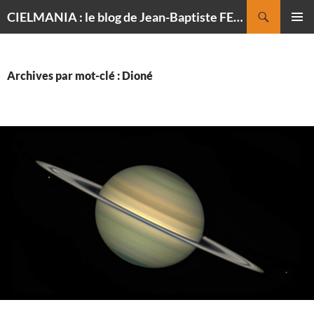
Recherche
CIELMANIA : le blog de Jean-Baptiste FELDMANN, photographe du ciel
ALLER
MENU
AU
PRINCI
CONTENU
Archives par mot-clé : Dioné