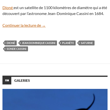
Dioné
est un satellite de 1100 kilomètres de diamètre qui a été
découvert par l’astronome Jean-Dominique Cassini en 1684.
La sonde Cassini survole Dioné, un des sa
Continuer la lecture de
→
DIONÉ
JEAN DOMINIQUE CASSINI
PLANÈTE
SATURNE
SONDE CASSINI
GALERIES