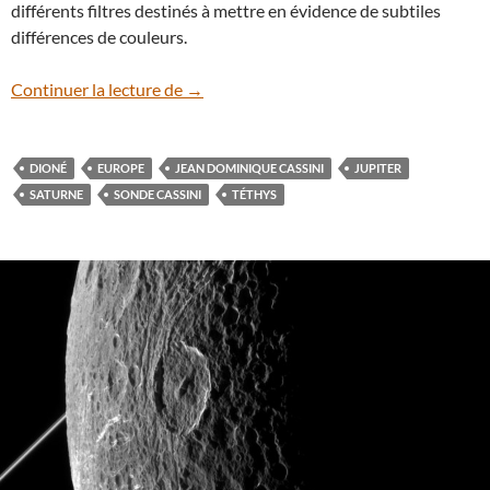
différents filtres destinés à mettre en évidence de subtiles
différences de couleurs.
De mystérieuses lignes rouges sur le sate
Continuer la lecture de
→
DIONÉ
EUROPE
JEAN DOMINIQUE CASSINI
JUPITER
SATURNE
SONDE CASSINI
TÉTHYS