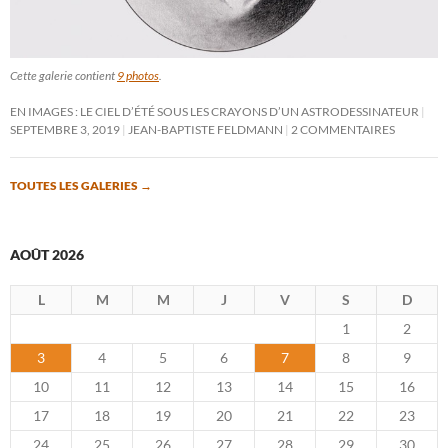
Cette galerie contient
9 photos
.
EN IMAGES : LE CIEL D’ÉTÉ SOUS LES CRAYONS D’UN ASTRODESSINATEUR
SEPTEMBRE 3, 2019
JEAN-BAPTISTE FELDMANN
2 COMMENTAIRES
TOUTES LES GALERIES
→
AOÛT 2026
L
M
M
J
V
S
D
1
2
3
4
5
6
7
8
9
10
11
12
13
14
15
16
17
18
19
20
21
22
23
24
25
26
27
28
29
30