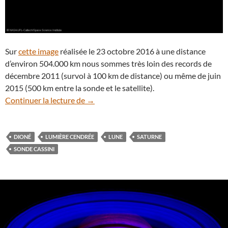
Sur
cette image
réalisée le 23 octobre 2016 à une distance
d’environ 504.000 km nous sommes très loin des records de
décembre 2011 (survol à 100 km de distance) ou même de juin
2015 (500 km entre la sonde et le satellite).
Lumière cendrée sur Dioné, un des satell
Continuer la lecture de
→
DIONÉ
LUMIÈRE CENDRÉE
LUNE
SATURNE
SONDE CASSINI