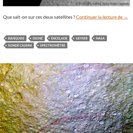
Part
Que sait-on sur ces deux satellites ?
Continuer la lecture de
→
BANQUISE
DIONÉ
ENCELADE
GEYSER
NASA
SONDE CASSINI
SPECTROMÈTRE