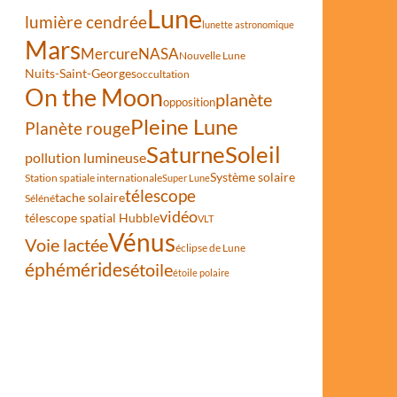
Lune
lumière cendrée
lunette astronomique
Mars
Mercure
NASA
Nouvelle Lune
Nuits-Saint-Georges
occultation
On the Moon
planète
opposition
Pleine Lune
Planète rouge
Saturne
Soleil
pollution lumineuse
Système solaire
Station spatiale internationale
Super Lune
télescope
tache solaire
Séléné
vidéo
télescope spatial Hubble
VLT
Vénus
Voie lactée
éclipse de Lune
éphémérides
étoile
étoile polaire