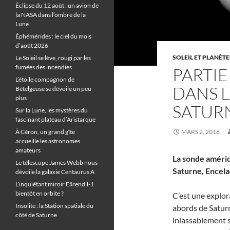
Éclipse du 12 août : un avion de
la NASA dans l’ombre de la
Lune
Éphémérides : le ciel du mois
d’août 2026
SOLEIL ET PLANÈTE
Le Soleil se lève, rougi par les
fumées des incendies
PARTI
L’étoile compagnon de
DANS L
Bételgeuse se dévoile un peu
plus
SATUR
Sur la Lune, les mystères du
fascinant plateau d’Aristarque
À Céron, un grand gîte
MARS 2, 2016
accueille les astronomes
amateurs
La sonde améric
Le télescope James Webb nous
Saturne, Encela
dévoile la galaxie Centaurus A
L’inquiétant miroir Eärendil-1
bientôt en orbite ?
C’est une explor
Insolite : la Station spatiale du
abords de Saturn
côté de Saturne
inlassablement s