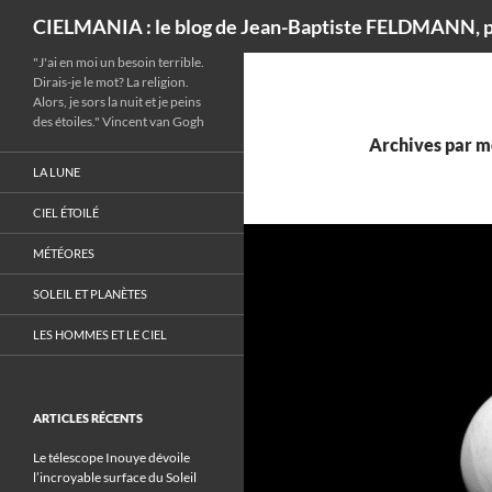
Recherche
CIELMANIA : le blog de Jean-Baptiste FELDMANN, p
"J'ai en moi un besoin terrible.
Dirais-je le mot? La religion.
Alors, je sors la nuit et je peins
des étoiles." Vincent van Gogh
Archives par mo
LA LUNE
CIEL ÉTOILÉ
MÉTÉORES
SOLEIL ET PLANÈTES
LES HOMMES ET LE CIEL
ARTICLES RÉCENTS
Le télescope Inouye dévoile
l’incroyable surface du Soleil