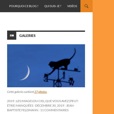
ALLER AU CONTENU
POURQUOI CE BLOG ?
QUI SUIS-JE ?
VIDÉOS
GALERIES
Cette galerie contient
27 photos
.
2019 : LES IMAGES DU CIEL QUE VOUS AVEZ (PEUT-
ÊTRE) MANQUÉES
DÉCEMBRE 30, 2019
JEAN-
BAPTISTE FELDMANN
11 COMMENTAIRES