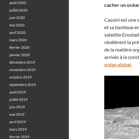
août 2020
cacher un océa
juillet 2020
juin 2020
Cassini est une
mai 2020
et sa banlieue e
avril 2020
satellite Encela
mars 2020
révélèrent la p
février 2020
de la matière or
janvier 2020
arrivés à la con
décembre 2019
océan global
.
novembre 2019
octobre 2019
septembre 2019
août 2019
juillet 2019
juin 2019
mai 2019
avril 2019
mars 2019
février 2019