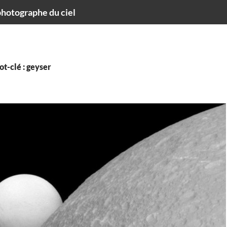
hotographe du ciel
t-clé : geyser