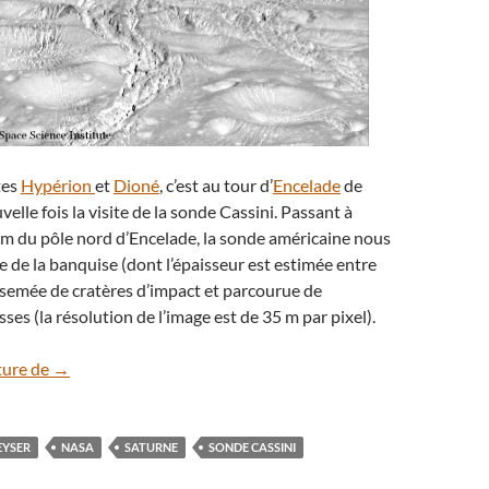
tes
Hypérion
et
Dioné
, c’est au tour d’
Encelade
de
elle fois la visite de la sonde Cassini. Passant à
m du pôle nord d’Encelade, la sonde américaine nous
e de la banquise (dont l’épaisseur est estimée entre
rsemée de cratères d’impact et parcourue de
ses (la résolution de l’image est de 35 m par pixel).
Gros plan sur la banquise d’Encelade, satellite de Saturne
ture de
→
EYSER
NASA
SATURNE
SONDE CASSINI