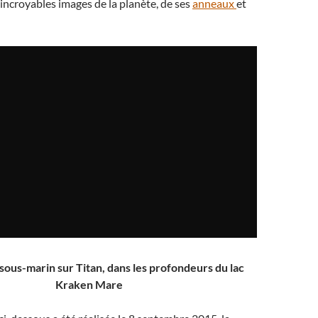
incroyables images de la planète, de ses
anneaux
et
 sous-marin sur Titan, dans les profondeurs du lac
Kraken Mare