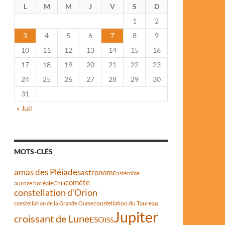
L
M
M
J
V
S
D
1
2
3
4
5
6
7
8
9
10
11
12
13
14
15
16
17
18
19
20
21
22
23
24
25
26
27
28
29
30
31
« Juil
MOTS-CLÉS
amas des Pléiades
astronome
astéroïde
comète
aurore boréale
Chili
constellation d'Orion
constellation du Taureau
constellation de la Grande Ourse
Jupiter
croissant de Lune
ESO
ISS