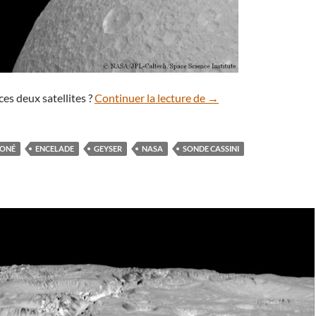
Partie de cache-cache 
ces deux satellites ?
Continuer la lecture de
→
IONÉ
ENCELADE
GEYSER
NASA
SONDE CASSINI