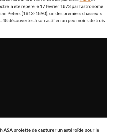
lectre a été repéré le 17 février 1873 par l’astronome
tian Peters (1813-1890), un des premiers chasseurs
c 48 découvertes à son actif en un peu moins de trois
a NASA projette de capturer un astéroïde pour le