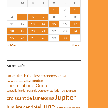
L
M
M
J
V
S
D
1
2
3
4
5
6
7
8
9
10
11
12
13
14
15
16
17
18
19
20
21
22
23
24
25
26
27
28
29
30
« Mar
Mai »
MOTS-CLÉS
amas des Pléiades
astronome
astéroïde
comète
aurore boréale
Chili
constellation d'Orion
constellation du Taureau
constellation de la Grande Ourse
Jupiter
croissant de Lune
ESO
ISS
Lune
lumière cendrée
lunette astronomique