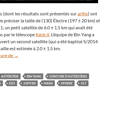
 (dont les résultats sont présentés sur
arXiv
) ont
 préciser la taille de (130) Électre (197 ± 20 km) et
, un petit satellite de 6.0 ± 1.5 km qui avait été
ns par le télescope
Keck II
. L’équipe de Bin Yang a
ert un second satellite (qui a été baptisé S/2014
taille est estimée à 2.0 ± 1.5 km.
Un deuxième satellite pour l’astéroïde (130) Électre
ture de
→
ASTÉROÏDE
BIN YANG
CEINTURE D'ASTÉROÏDES
S
ESO
JUPITER
MARS
SPHERE
VLT