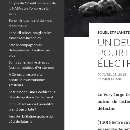
Éclipse du 12 août : un avion de
la NASA dans l’ombre de la
Lune
Éphémérides : le ciel du mois
d’août 2026
SOLEIL ET PLANÈTE
Le Soleil se lève, rougi par les
fumées des incendies
UN DEU
L’étoile compagnon de
POUR L
Bételgeuse se dévoile un peu
plus
ÉLECT
Sur la Lune, les mystères du
fascinant plateau d’Aristarque
À Céron, un grand gîte
AVRIL 28, 2016
COMMENTAIRE
accueille les astronomes
amateurs
Le télescope James Webb nous
Le
Very Large T
dévoile la galaxie Centaurus A
autour de l’asté
L’inquiétant miroir Eärendil-1
détaché.
bientôt en orbite ?
Insolite : la Station spatiale du
côté de Saturne
(130) Électre cir
ensemble de peti