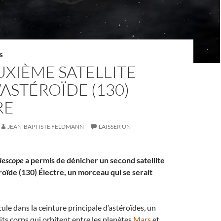
S
XIÈME SATELLITE
’ASTÉROÏDE (130)
RE
JEAN-BAPTISTE FELDMANN
LAISSER UN
elescope
a permis de dénicher un second satellite
roïde (130) Électre, un morceau qui se serait
cule dans la ceinture principale d’astéroïdes, un
ts corps qui orbitent entre les planètes
Mars
et