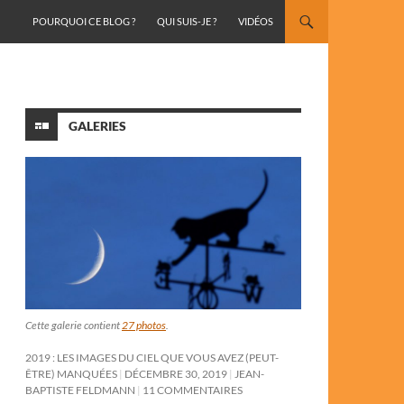
ALLER AU CONTENU
POURQUOI CE BLOG ?
QUI SUIS-JE ?
VIDÉOS
GALERIES
Cette galerie contient
27 photos
.
2019 : LES IMAGES DU CIEL QUE VOUS AVEZ (PEUT-
ÊTRE) MANQUÉES
DÉCEMBRE 30, 2019
JEAN-
BAPTISTE FELDMANN
11 COMMENTAIRES