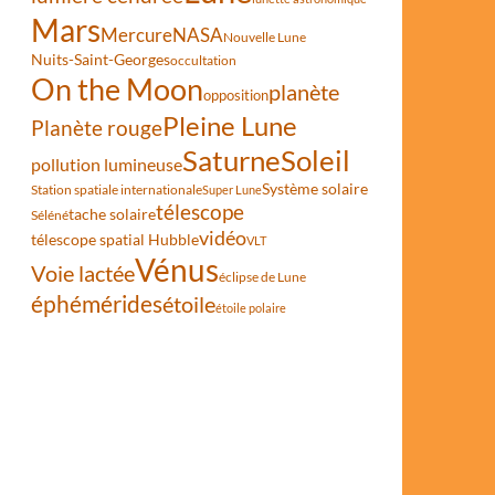
Mars
Mercure
NASA
Nouvelle Lune
Nuits-Saint-Georges
occultation
On the Moon
planète
opposition
Pleine Lune
Planète rouge
Saturne
Soleil
pollution lumineuse
Système solaire
Station spatiale internationale
Super Lune
télescope
tache solaire
Séléné
vidéo
télescope spatial Hubble
VLT
Vénus
Voie lactée
éclipse de Lune
éphémérides
étoile
étoile polaire