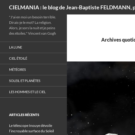
Recherche
CIELMANIA : le blog de Jean-Baptiste FELDMANN, p
"J'ai en moi un besoin terrible.
Dirais-je le mot? La religion.
Alors, je sors la nuit et je peins
des étoiles." Vincent van Gogh
Archives quotid
LA LUNE
CIEL ÉTOILÉ
MÉTÉORES
SOLEIL ET PLANÈTES
LES HOMMES ET LE CIEL
ARTICLES RÉCENTS
Le télescope Inouye dévoile
l’incroyable surface du Soleil