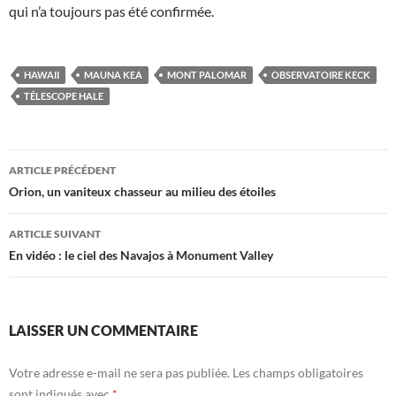
qui n’a toujours pas été confirmée.
HAWAII
MAUNA KEA
MONT PALOMAR
OBSERVATOIRE KECK
TÉLESCOPE HALE
Navigation
ARTICLE PRÉCÉDENT
des
Orion, un vaniteux chasseur au milieu des étoiles
articles
ARTICLE SUIVANT
En vidéo : le ciel des Navajos à Monument Valley
LAISSER UN COMMENTAIRE
Votre adresse e-mail ne sera pas publiée.
Les champs obligatoires
sont indiqués avec
*