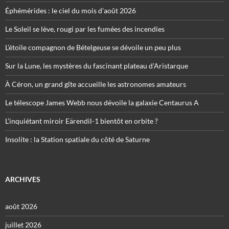
Éphémérides : le ciel du mois d’août 2026
Le Soleil se lève, rougi par les fumées des incendies
L’étoile compagnon de Bételgeuse se dévoile un peu plus
Sur la Lune, les mystères du fascinant plateau d’Aristarque
À Céron, un grand gîte accueille les astronomes amateurs
Le télescope James Webb nous dévoile la galaxie Centaurus A
L’inquiétant miroir Eärendil-1 bientôt en orbite ?
Insolite : la Station spatiale du côté de Saturne
ARCHIVES
août 2026
juillet 2026