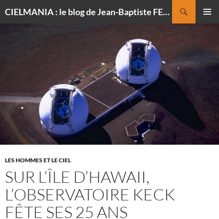
Recherche
CIELMANIA : le blog de Jean-Baptiste FELDMANN, photographe du ciel
ALLER
MENU
AU
PRINCI
CONTENU
LES HOMMES ET LE CIEL
SUR L’ÎLE D’HAWAII,
L’OBSERVATOIRE KECK
FÊTE SES 25 ANS