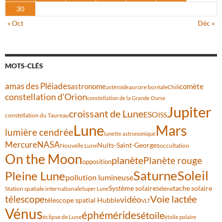
30
« Oct
Déc »
MOTS-CLÉS
amas des Pléiades
comète
astronome
aurore boréale
astéroïde
Chili
constellation d'Orion
constellation de la Grande Ourse
Jupiter
croissant de Lune
ESO
ISS
constellation du Taureau
Lune
Mars
lumière cendrée
lunette astronomique
Mercure
NASA
Nuits-Saint-Georges
Nouvelle Lune
occultation
On the Moon
planète
Planète rouge
opposition
Saturne
Soleil
Pleine Lune
pollution lumineuse
Système solaire
tache solaire
Station spatiale internationale
Séléné
Super Lune
Voie lactée
télescope
vidéo
télescope spatial Hubble
VLT
Vénus
éphémérides
étoile
éclipse de Lune
étoile polaire