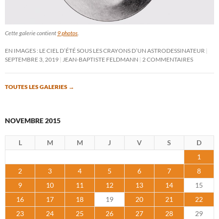
Cette galerie contient
9 photos
.
EN IMAGES : LE CIEL D’ÉTÉ SOUS LES CRAYONS D’UN ASTRODESSINATEUR
SEPTEMBRE 3, 2019
JEAN-BAPTISTE FELDMANN
2 COMMENTAIRES
TOUTES LES GALERIES
→
NOVEMBRE 2015
L
M
M
J
V
S
D
1
2
3
4
5
6
7
8
9
10
11
12
13
14
15
16
17
18
19
20
21
22
23
24
25
26
27
28
29