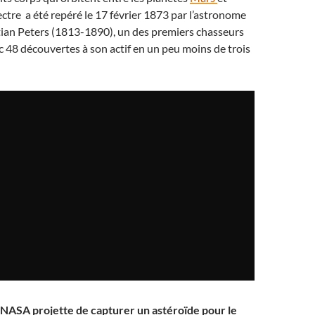
lectre a été repéré le 17 février 1873 par l’astronome
tian Peters (1813-1890), un des premiers chasseurs
c 48 découvertes à son actif en un peu moins de trois
a NASA projette de capturer un astéroïde pour le