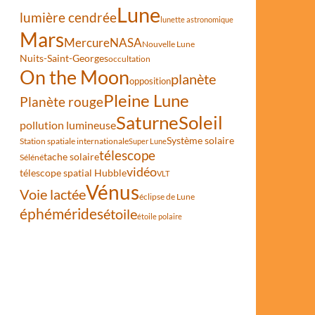
Lune
lumière cendrée
lunette astronomique
Mars
Mercure
NASA
Nouvelle Lune
Nuits-Saint-Georges
occultation
On the Moon
planète
opposition
Pleine Lune
Planète rouge
Saturne
Soleil
pollution lumineuse
Système solaire
Station spatiale internationale
Super Lune
télescope
tache solaire
Séléné
vidéo
télescope spatial Hubble
VLT
Vénus
Voie lactée
éclipse de Lune
éphémérides
étoile
étoile polaire