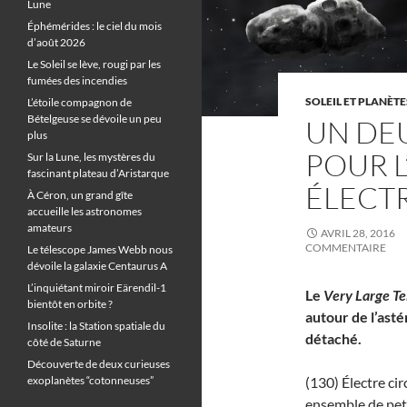
Lune
Éphémérides : le ciel du mois
d’août 2026
Le Soleil se lève, rougi par les
fumées des incendies
SOLEIL ET PLANÈTE
L’étoile compagnon de
Bételgeuse se dévoile un peu
UN DEU
plus
POUR L
Sur la Lune, les mystères du
fascinant plateau d’Aristarque
ÉLECT
À Céron, un grand gîte
accueille les astronomes
amateurs
AVRIL 28, 2016
COMMENTAIRE
Le télescope James Webb nous
dévoile la galaxie Centaurus A
L’inquiétant miroir Eärendil-1
Le
Very Large T
bientôt en orbite ?
autour de l’asté
Insolite : la Station spatiale du
détaché.
côté de Saturne
Découverte de deux curieuses
exoplanètes “cotonneuses”
(130) Électre cir
ensemble de peti