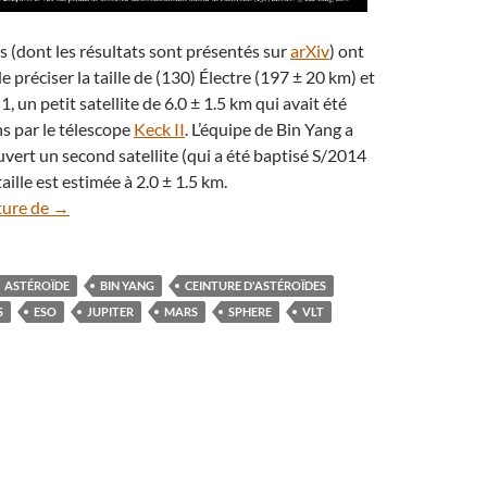
 (dont les résultats sont présentés sur
arXiv
) ont
 préciser la taille de (130) Électre (197 ± 20 km) et
, un petit satellite de 6.0 ± 1.5 km qui avait été
ns par le télescope
Keck II
. L’équipe de Bin Yang a
ert un second satellite (qui a été baptisé S/2014
taille est estimée à 2.0 ± 1.5 km.
Un deuxième satellite pour l’astéroïde (130) Électre
ture de
→
ASTÉROÏDE
BIN YANG
CEINTURE D'ASTÉROÏDES
S
ESO
JUPITER
MARS
SPHERE
VLT