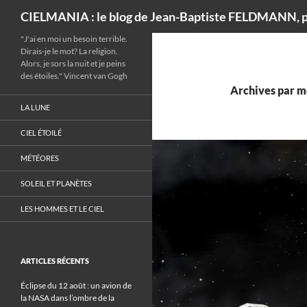
Recherche
CIELMANIA : le blog de Jean-Baptiste FELDMANN, p
"J'ai en moi un besoin terrible.
Dirais-je le mot? La religion.
Alors, je sors la nuit et je peins
des étoiles." Vincent van Gogh
Archives par mo
LA LUNE
CIEL ÉTOILÉ
MÉTÉORES
SOLEIL ET PLANÈTES
LES HOMMES ET LE CIEL
ARTICLES RÉCENTS
Éclipse du 12 août : un avion de
la NASA dans l’ombre de la