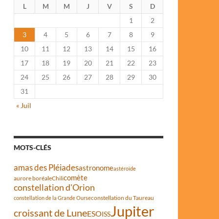
L
M
M
J
V
S
D
1
2
3
4
5
6
7
8
9
10
11
12
13
14
15
16
17
18
19
20
21
22
23
24
25
26
27
28
29
30
31
« Juil
MOTS-CLÉS
amas des Pléiades
astronome
astéroïde
comète
aurore boréale
Chili
constellation d'Orion
constellation du Taureau
constellation de la Grande Ourse
Jupiter
croissant de Lune
ESO
ISS