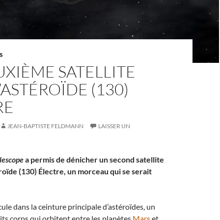
S
XIÈME SATELLITE
’ASTÉROÏDE (130)
RE
JEAN-BAPTISTE FELDMANN
LAISSER UN
elescope
a permis de dénicher un second satellite
roïde (130) Électre, un morceau qui se serait
cule dans la ceinture principale d’astéroïdes, un
ts corps qui orbitent entre les planètes
Mars
et