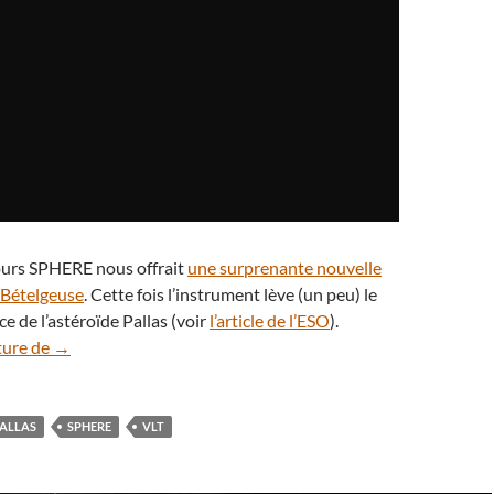
jours SPHERE nous offrait
une surprenante nouvelle
e Bételgeuse
. Cette fois l’instrument lève (un peu) le
ace de l’astéroïde Pallas (voir
l’article de l’ESO
).
L’instrument SPHERE dévoile la surface de l’astéroïde Palla
ture de
→
ALLAS
SPHERE
VLT