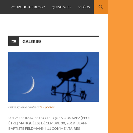
ALLER AU CONTENU
POURQUOI CE BLOG ?
QUI SUIS-JE ?
VIDÉOS
GALERIES
Cette galerie contient
27 photos
.
2019 : LES IMAGES DU CIEL QUE VOUS AVEZ (PEUT-
ÊTRE) MANQUÉES
DÉCEMBRE 30, 2019
JEAN-
BAPTISTE FELDMANN
11 COMMENTAIRES