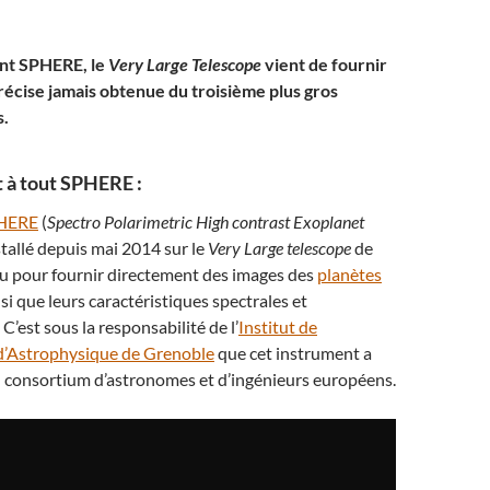
ent SPHERE, le
Very Large Telescope
vient de fournir
précise jamais obtenue du troisième plus gros
s.
 à tout SPHERE :
HERE
(
Spectro Polarimetric High contrast Exoplanet
nstallé depuis mai 2014 sur le
Very Large telescope
de
nçu pour fournir directement des images des
planètes
si que leurs caractéristiques spectrales et
C’est sous la responsabilité de l’
Institut de
 d’Astrophysique de Grenoble
que cet instrument a
n consortium d’astronomes et d’ingénieurs européens.