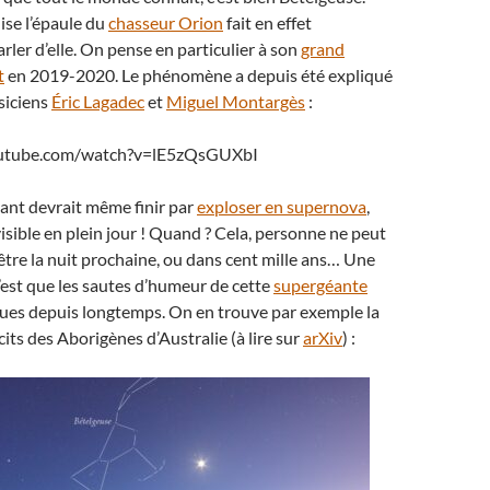
ise l’épaule du
chasseur Orion
fait en effet
rler d’elle. On pense en particulier à son
grand
t
en 2019-2020. Le phénomène a depuis été expliqué
siciens
Éric Lagadec
et
Miguel Montargès
:
outube.com/watch?v=lE5zQsGUXbI
uant devrait même finir par
exploser en supernova
,
isible en plein jour ! Quand ? Cela, personne ne peut
-être la nuit prochaine, ou dans cent mille ans… Une
c’est que les sautes d’humeur de cette
supergéante
ues depuis longtemps. On en trouve par exemple la
cits des Aborigènes d’Australie (à lire sur
arXiv
) :