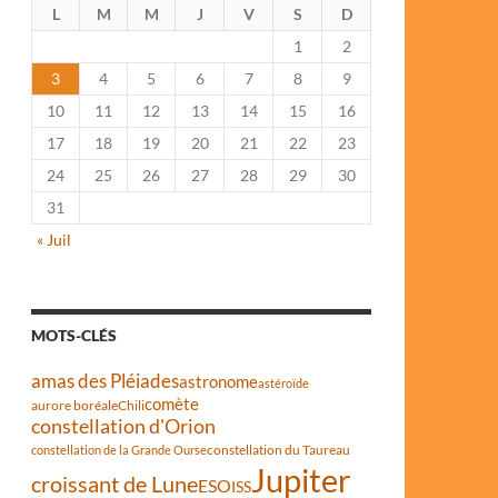
L
M
M
J
V
S
D
1
2
3
4
5
6
7
8
9
10
11
12
13
14
15
16
17
18
19
20
21
22
23
24
25
26
27
28
29
30
31
« Juil
MOTS-CLÉS
amas des Pléiades
astronome
astéroïde
comète
aurore boréale
Chili
constellation d'Orion
constellation du Taureau
constellation de la Grande Ourse
Jupiter
croissant de Lune
ESO
ISS