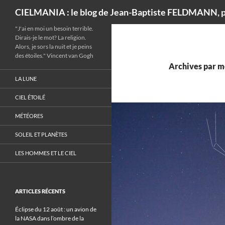
Recherche
CIELMANIA : le blog de Jean-Baptiste FELDMANN, p
"J'ai en moi un besoin terrible.
Dirais-je le mot? La religion.
Alors, je sors la nuit et je peins
des étoiles." Vincent van Gogh
Archives par m
LA LUNE
CIEL ÉTOILÉ
MÉTÉORES
SOLEIL ET PLANÈTES
LES HOMMES ET LE CIEL
ARTICLES RÉCENTS
Éclipse du 12 août : un avion de
la NASA dans l’ombre de la