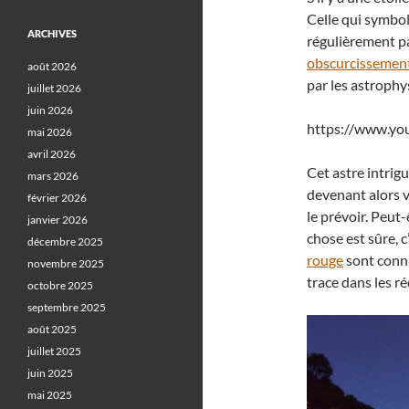
Celle qui symbol
ARCHIVES
régulièrement pa
obscurcissemen
août 2026
par les astrophy
juillet 2026
juin 2026
https://www.y
mai 2026
avril 2026
Cet astre intrig
mars 2026
devenant alors v
février 2026
le prévoir. Peut
janvier 2026
chose est sûre, 
décembre 2025
rouge
sont conn
novembre 2025
trace dans les ré
octobre 2025
septembre 2025
août 2025
juillet 2025
juin 2025
mai 2025