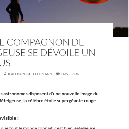
ILE COMPAGNON DE
EUSE SE DÉVOILE UN
US
JEAN-BAPTISTE FELDMANN
LAISSER UN
es astronomes disposent d’une nouvelle image du
telgeuse, la célèbre étoile supergéante rouge.
visible :
le que tout le monde connaît, c’est bien Bételgeuse.