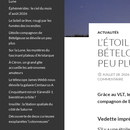
Lune
Éphémérides : le ciel du mois
d’août 2026
Le Soleil se lève, rougi par les
fumées des incendies
ACTUALITÉS
L’étoile compagnon de
Bételgeuse se dévoile un peu
L’ÉTO
plus
BÉTELG
Sur la Lune, les mystères du
fascinant plateau d’Aristarque
PEU PL
À Céron, un grand gîte
accueille les astronomes
amateurs
JUILLET 28, 2026
COMMENTAIRE
Le télescope James Webb nous
dévoile la galaxie Centaurus A
L’inquiétant miroir Eärendil-1
Grâce au VLT, l
bientôt en orbite ?
compagnon de Bé
Insolite : la Station spatiale du
côté de Saturne
Découverte de deux curieuses
Vedette impré
exoplanètes “cotonneuses”
S’il y a une étoi