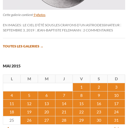
Cette galerie contient
9 photos
.
EN IMAGES : LE CIEL D’ÉTÉ SOUS LES CRAYONS D’UN ASTRODESSINATEUR
SEPTEMBRE 3, 2019
JEAN-BAPTISTE FELDMANN
2 COMMENTAIRES
TOUTES LES GALERIES
→
MAI 2015
L
M
M
J
V
S
D
1
2
3
4
5
6
7
8
9
10
11
12
13
14
15
16
17
18
19
20
21
22
23
24
25
26
27
28
29
30
31