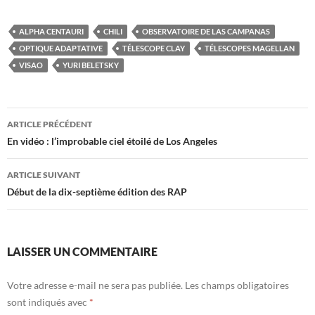
ALPHA CENTAURI
CHILI
OBSERVATOIRE DE LAS CAMPANAS
OPTIQUE ADAPTATIVE
TÉLESCOPE CLAY
TÉLESCOPES MAGELLAN
VISAO
YURI BELETSKY
Navigation
ARTICLE PRÉCÉDENT
des
En vidéo : l’improbable ciel étoilé de Los Angeles
articles
ARTICLE SUIVANT
Début de la dix-septième édition des RAP
LAISSER UN COMMENTAIRE
Votre adresse e-mail ne sera pas publiée.
Les champs obligatoires
sont indiqués avec
*