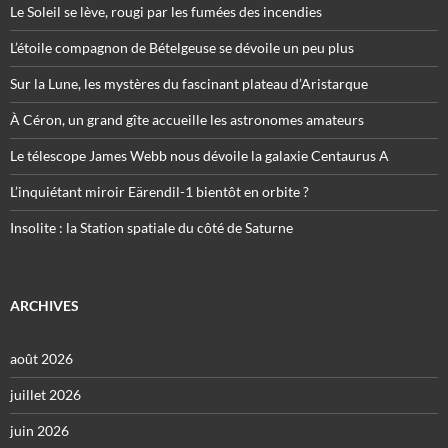
Le Soleil se lève, rougi par les fumées des incendies
L’étoile compagnon de Bételgeuse se dévoile un peu plus
Sur la Lune, les mystères du fascinant plateau d’Aristarque
À Céron, un grand gîte accueille les astronomes amateurs
Le télescope James Webb nous dévoile la galaxie Centaurus A
L’inquiétant miroir Eärendil-1 bientôt en orbite ?
Insolite : la Station spatiale du côté de Saturne
ARCHIVES
août 2026
juillet 2026
juin 2026