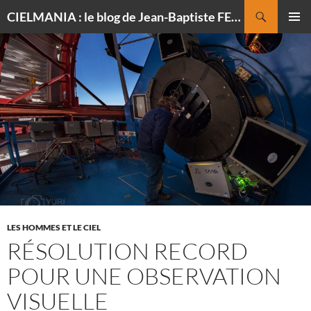
Recherche
CIELMANIA : le blog de Jean-Baptiste FELDMANN, photographe du ciel
ALLER
MENU
AU
PRINCI
CONTENU
LES HOMMES ET LE CIEL
RÉSOLUTION RECORD
POUR UNE OBSERVATION
VISUELLE