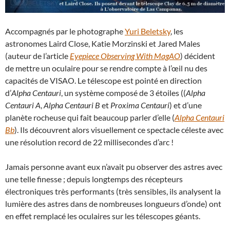
Accompagnés par le photographe
Yuri Beletsky
, les
astronomes Laird Close, Katie Morzinski et Jared Males
(auteur de l’article
Eyepiece Observing With MagAO
) décident
de mettre un oculaire pour se rendre compte à l’œil nu des
capacités de VISAO. Le télescope est pointé en direction
d’
Alpha Centauri
, un système composé de 3 étoiles ((
Alpha
Centauri A
,
Alpha Centauri B
et
Proxima Centauri
) et d’une
planète rocheuse qui fait beaucoup parler d’elle (
Alpha Centauri
Bb
). Ils découvrent alors visuellement ce spectacle céleste avec
une résolution record de 22 millisecondes d’arc !
Jamais personne avant eux n’avait pu observer des astres avec
une telle finesse ; depuis longtemps des récepteurs
électroniques très performants (très sensibles, ils analysent la
lumière des astres dans de nombreuses longueurs d’onde) ont
en effet remplacé les oculaires sur les télescopes géants.