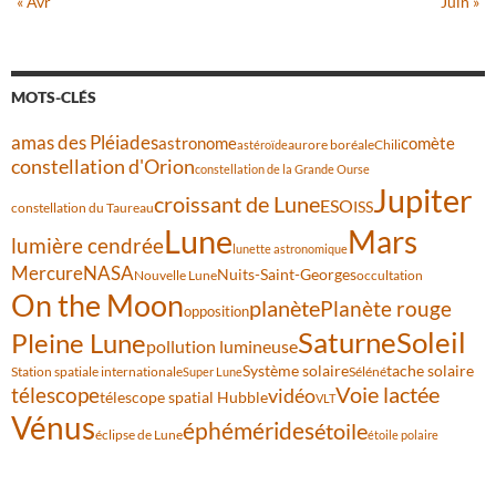
« Avr
Juin »
MOTS-CLÉS
amas des Pléiades
comète
astronome
aurore boréale
astéroïde
Chili
constellation d'Orion
constellation de la Grande Ourse
Jupiter
croissant de Lune
ESO
ISS
constellation du Taureau
Lune
Mars
lumière cendrée
lunette astronomique
Mercure
NASA
Nuits-Saint-Georges
Nouvelle Lune
occultation
On the Moon
planète
Planète rouge
opposition
Saturne
Soleil
Pleine Lune
pollution lumineuse
Système solaire
tache solaire
Station spatiale internationale
Séléné
Super Lune
Voie lactée
télescope
vidéo
télescope spatial Hubble
VLT
Vénus
éphémérides
étoile
éclipse de Lune
étoile polaire