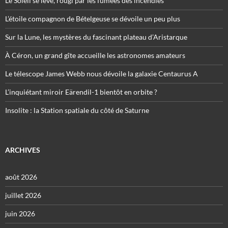
Le Soleil se lève, rougi par les fumées des incendies
L’étoile compagnon de Bételgeuse se dévoile un peu plus
Sur la Lune, les mystères du fascinant plateau d’Aristarque
À Céron, un grand gîte accueille les astronomes amateurs
Le télescope James Webb nous dévoile la galaxie Centaurus A
L’inquiétant miroir Eärendil-1 bientôt en orbite ?
Insolite : la Station spatiale du côté de Saturne
ARCHIVES
août 2026
juillet 2026
juin 2026