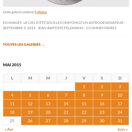
Cette galerie contient
9 photos
.
EN IMAGES : LE CIEL D’ÉTÉ SOUS LES CRAYONS D’UN ASTRODESSINATEUR
SEPTEMBRE 3, 2019
JEAN-BAPTISTE FELDMANN
2 COMMENTAIRES
TOUTES LES GALERIES
→
MAI 2015
L
M
M
J
V
S
D
1
2
3
4
5
6
7
8
9
10
11
12
13
14
15
16
17
18
19
20
21
22
23
24
25
26
27
28
29
30
31
« Avr
Juin »