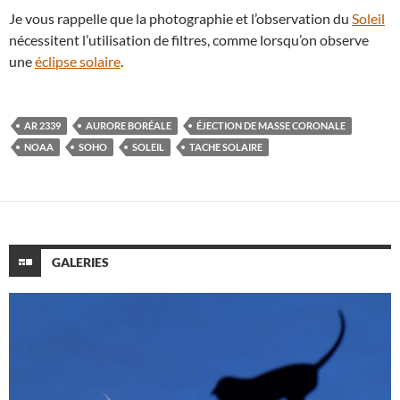
Je vous rappelle que la photographie et l’observation du
Soleil
nécessitent l’utilisation de filtres, comme lorsqu’on observe
une
éclipse solaire
.
AR 2339
AURORE BORÉALE
ÉJECTION DE MASSE CORONALE
NOAA
SOHO
SOLEIL
TACHE SOLAIRE
GALERIES