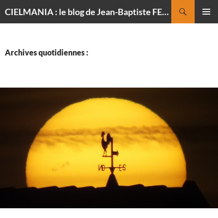
Recherche
CIELMANIA : le blog de Jean-Baptiste FELDMANN, photographe du ciel
ALLER
MENU
AU
PRINCI
CONTENU
Archives quotidiennes :