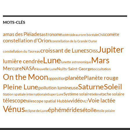
MOTS-CLÉS
amas des Pléiades
comète
astronome
aurore boréale
astéroïde
Chili
constellation d'Orion
constellation de la Grande Ourse
Jupiter
croissant de Lune
ESO
ISS
constellation du Taureau
Lune
Mars
lumière cendrée
lunette astronomique
Mercure
NASA
Nuits-Saint-Georges
Nouvelle Lune
occultation
On the Moon
planète
Planète rouge
opposition
Saturne
Soleil
Pleine Lune
pollution lumineuse
Système solaire
tache solaire
Station spatiale internationale
Séléné
Super Lune
Voie lactée
télescope
vidéo
télescope spatial Hubble
VLT
Vénus
éphémérides
étoile
éclipse de Lune
étoile polaire