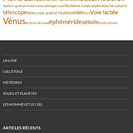
Système solaire
tache solaire
Station spatiale internationale
Séléné
Super Lune
Voie lactée
télescope
vidéo
télescope spatial Hubble
VLT
Vénus
éphémérides
étoile
éclipse de Lune
étoile polaire
LA LUNE
CIEL ÉTOILÉ
MÉTÉORES
SOLEIL ET PLANÈTES
LES HOMMES ET LE CIEL
ARTICLES RÉCENTS