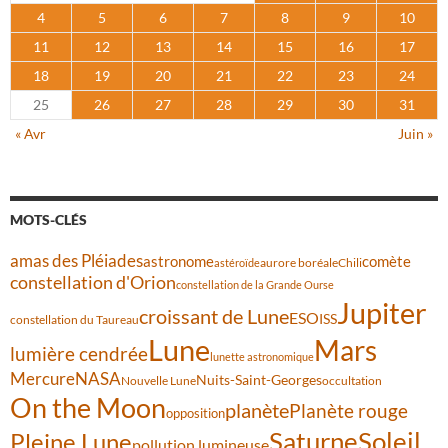
4
5
6
7
8
9
10
11
12
13
14
15
16
17
18
19
20
21
22
23
24
25
26
27
28
29
30
31
« Avr
Juin »
MOTS-CLÉS
amas des Pléiades
comète
astronome
aurore boréale
astéroïde
Chili
constellation d'Orion
constellation de la Grande Ourse
Jupiter
croissant de Lune
ESO
ISS
constellation du Taureau
Lune
Mars
lumière cendrée
lunette astronomique
Mercure
NASA
Nuits-Saint-Georges
Nouvelle Lune
occultation
On the Moon
planète
Planète rouge
opposition
Saturne
Soleil
Pleine Lune
pollution lumineuse