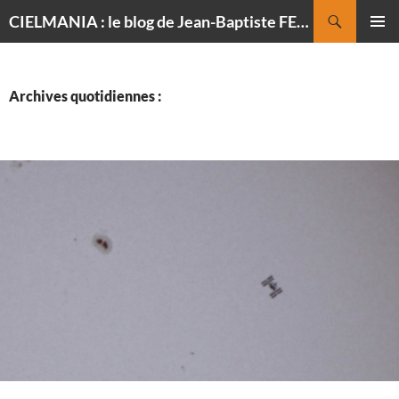
Recherche
CIELMANIA : le blog de Jean-Baptiste FELDMANN, photographe du ciel
ALLER
MENU
AU
PRINCI
CONTENU
Archives quotidiennes :