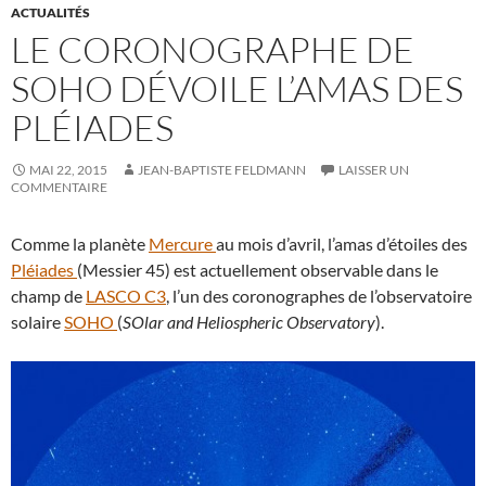
ACTUALITÉS
LE CORONOGRAPHE DE
SOHO DÉVOILE L’AMAS DES
PLÉIADES
MAI 22, 2015
JEAN-BAPTISTE FELDMANN
LAISSER UN
COMMENTAIRE
Comme la planète
Mercure
au mois d’avril, l’amas d’étoiles des
Pléiades
(Messier 45) est actuellement observable dans le
champ de
LASCO C3
, l’un des coronographes de l’observatoire
solaire
SOHO
(
SOlar and Heliospheric Observatory
).