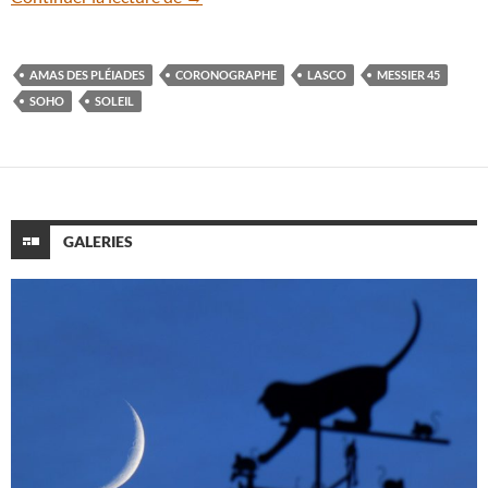
AMAS DES PLÉIADES
CORONOGRAPHE
LASCO
MESSIER 45
SOHO
SOLEIL
GALERIES