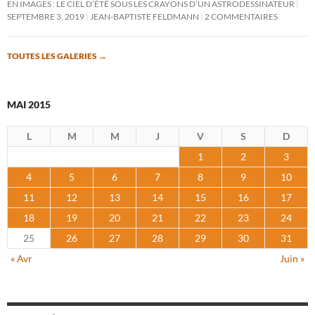
EN IMAGES : LE CIEL D’ÉTÉ SOUS LES CRAYONS D’UN ASTRODESSINATEUR
SEPTEMBRE 3, 2019
JEAN-BAPTISTE FELDMANN
2 COMMENTAIRES
TOUTES LES GALERIES
→
MAI 2015
L
M
M
J
V
S
D
1
2
3
4
5
6
7
8
9
10
11
12
13
14
15
16
17
18
19
20
21
22
23
24
25
26
27
28
29
30
31
« Avr
Juin »