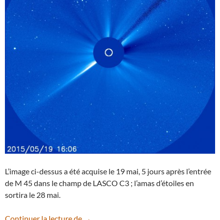
L’image ci-dessus a été acquise le 19 mai, 5 jours après l’entrée
de M 45 dans le champ de LASCO C3 ; l’amas d’étoiles en
sortira le 28 mai.
Le coronographe de SOHO dévoile l’amas
Continuer la lecture de
→