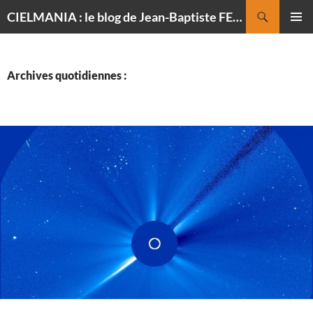
Recherche
CIELMANIA : le blog de Jean-Baptiste FELDMANN, photographe du ciel
ALLER
MENU
AU
PRINCI
CONTENU
Archives quotidiennes :