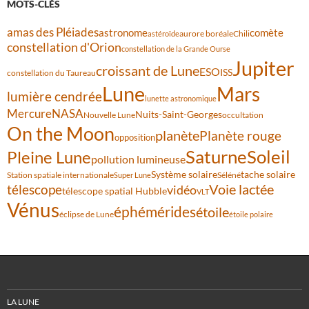
MOTS-CLÉS
amas des Pléiades
comète
astronome
aurore boréale
astéroïde
Chili
constellation d'Orion
constellation de la Grande Ourse
Jupiter
croissant de Lune
ESO
ISS
constellation du Taureau
Lune
Mars
lumière cendrée
lunette astronomique
Mercure
NASA
Nuits-Saint-Georges
Nouvelle Lune
occultation
On the Moon
planète
Planète rouge
opposition
Saturne
Soleil
Pleine Lune
pollution lumineuse
Système solaire
tache solaire
Station spatiale internationale
Séléné
Super Lune
Voie lactée
télescope
vidéo
télescope spatial Hubble
VLT
Vénus
éphémérides
étoile
éclipse de Lune
étoile polaire
LA LUNE