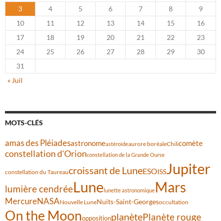
3
4
5
6
7
8
9
10
11
12
13
14
15
16
17
18
19
20
21
22
23
24
25
26
27
28
29
30
31
« Juil
MOTS-CLÉS
amas des Pléiades
comète
astronome
aurore boréale
astéroïde
Chili
constellation d'Orion
constellation de la Grande Ourse
Jupiter
croissant de Lune
ESO
ISS
constellation du Taureau
Lune
Mars
lumière cendrée
lunette astronomique
Mercure
NASA
Nuits-Saint-Georges
Nouvelle Lune
occultation
On the Moon
planète
Planète rouge
opposition