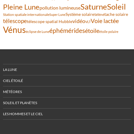
Saturne
Soleil
Pleine Lune
pollution lumineuse
Système solaire
tache solaire
Station spatiale internationale
Séléné
Super Lune
Voie lactée
télescope
vidéo
télescope spatial Hubble
VLT
Vénus
éphémérides
étoile
éclipse de Lune
étoile polaire
LA LUNE
CIEL ÉTOILÉ
MÉTÉORES
SOLEIL ET PLANÈTES
LES HOMMES ET LE CIEL