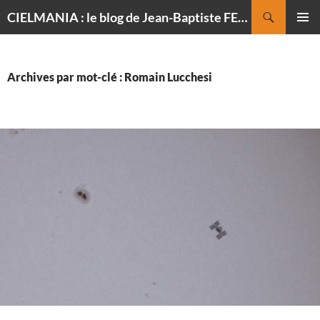
Recherche
CIELMANIA : le blog de Jean-Baptiste FELDMANN, photographe du ciel
ALLER
MENU
AU
PRINCI
CONTENU
Archives par mot-clé : Romain Lucchesi