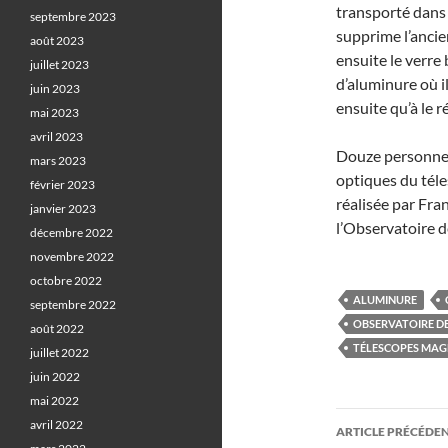
transporté dans 
septembre 2023
supprime l’ancie
août 2023
ensuite le verre
juillet 2023
d’aluminure où i
juin 2023
ensuite qu’à le 
mai 2023
avril 2023
Douze personnes,
mars 2023
optiques du téles
février 2023
réalisée par Fra
janvier 2023
l’Observatoire 
décembre 2022
novembre 2022
octobre 2022
ALUMINURE
septembre 2022
OBSERVATOIRE D
août 2022
TÉLESCOPES MAG
juillet 2022
juin 2022
mai 2022
Navigati
avril 2022
ARTICLE PRÉCÉDE