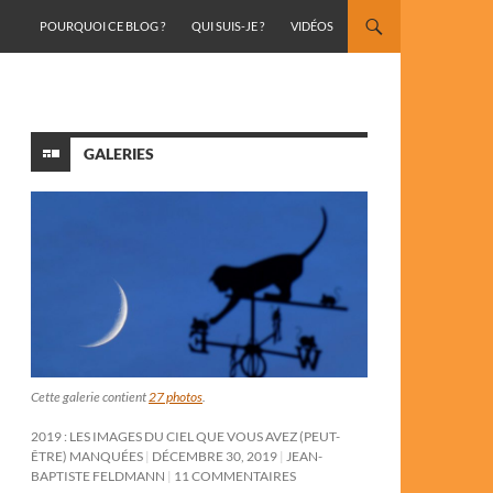
ALLER AU CONTENU
POURQUOI CE BLOG ?
QUI SUIS-JE ?
VIDÉOS
GALERIES
Cette galerie contient
27 photos
.
2019 : LES IMAGES DU CIEL QUE VOUS AVEZ (PEUT-
ÊTRE) MANQUÉES
DÉCEMBRE 30, 2019
JEAN-
BAPTISTE FELDMANN
11 COMMENTAIRES