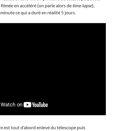
 filmée en accéléré (on parle alors de
time-lapse
),
minute ce qui a duré en réalité 5 jours.
re est tout d’abord enlevé du télescope puis