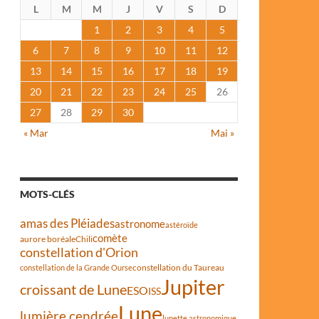
L
M
M
J
V
S
D
1
2
3
4
5
6
7
8
9
10
11
12
13
14
15
16
17
18
19
20
21
22
23
24
25
26
27
28
29
30
« Mar
Mai »
MOTS-CLÉS
amas des Pléiades
astronome
astéroïde
comète
aurore boréale
Chili
constellation d'Orion
constellation du Taureau
constellation de la Grande Ourse
Jupiter
croissant de Lune
ESO
ISS
Lune
lumière cendrée
lunette astronomique