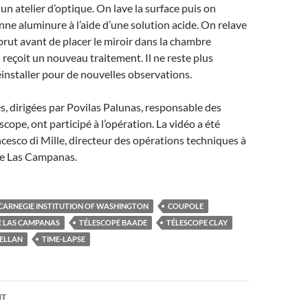
un atelier d’optique. On lave la surface puis on
nne aluminure à l’aide d’une solution acide. On relave
 brut avant de placer le miroir dans la chambre
l reçoit un nouveau traitement. Il ne reste plus
réinstaller pour de nouvelles observations.
 dirigées par Povilas Palunas, responsable des
cope, ont participé à l’opération. La vidéo a été
ncesco di Mille, directeur des opérations techniques à
de Las Campanas.
CARNEGIE INSTITUTION OF WASHINGTON
COUPOLE
E LAS CAMPANAS
TÉLESCOPE BAADE
TÉLESCOPE CLAY
ELLAN
TIME-LAPSE
on
NT