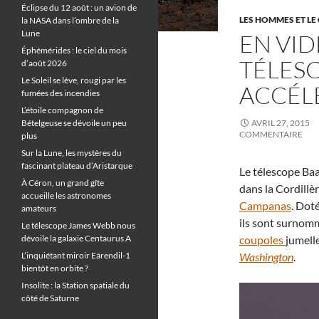
Éclipse du 12 août : un avion de
LES HOMMES ET LE 
la NASA dans l’ombre de la
Lune
EN VID
Éphémérides : le ciel du mois
TÉLES
d’août 2026
Le Soleil se lève, rougi par les
ACCÉL
fumées des incendies
L’étoile compagnon de
Bételgeuse se dévoile un peu
AVRIL 27, 2015
COMMENTAIRE
plus
Sur la Lune, les mystères du
fascinant plateau d’Aristarque
Le télescope Baa
À Céron, un grand gîte
dans la Cordillèr
accueille les astronomes
Campanas
. Dot
amateurs
ils sont surnomm
Le télescope James Webb nous
dévoile la galaxie Centaurus A
coupoles
jumell
L’inquiétant miroir Eärendil-1
Washington
.
bientôt en orbite ?
Insolite : la Station spatiale du
côté de Saturne