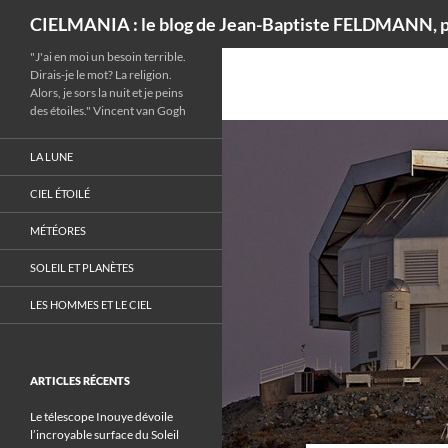
Recherche
CIELMANIA : le blog de Jean-Baptiste FELDMANN, p
"J'ai en moi un besoin terrible.
Dirais-je le mot? La religion.
Alors, je sors la nuit et je peins
des étoiles." Vincent van Gogh
LA LUNE
CIEL ÉTOILÉ
MÉTÉORES
SOLEIL ET PLANÈTES
LES HOMMES ET LE CIEL
ARTICLES RÉCENTS
Le télescope Inouye dévoile
l’incroyable surface du Soleil