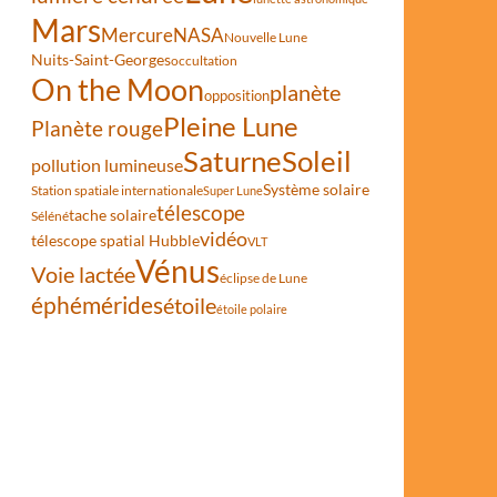
Mars
Mercure
NASA
Nouvelle Lune
Nuits-Saint-Georges
occultation
On the Moon
planète
opposition
Pleine Lune
Planète rouge
Saturne
Soleil
pollution lumineuse
Système solaire
Station spatiale internationale
Super Lune
télescope
tache solaire
Séléné
vidéo
télescope spatial Hubble
VLT
Vénus
Voie lactée
éclipse de Lune
éphémérides
étoile
étoile polaire