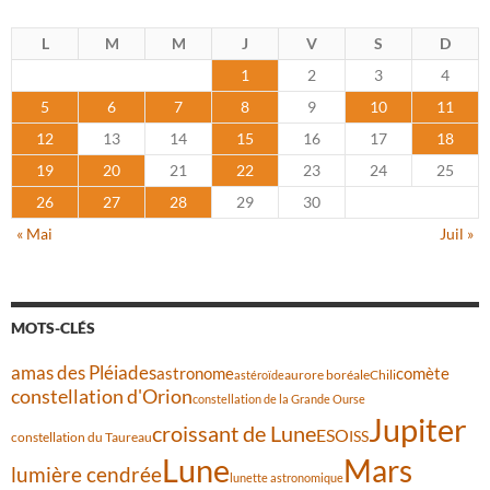
L
M
M
J
V
S
D
1
2
3
4
5
6
7
8
9
10
11
12
13
14
15
16
17
18
19
20
21
22
23
24
25
26
27
28
29
30
« Mai
Juil »
MOTS-CLÉS
amas des Pléiades
comète
astronome
aurore boréale
astéroïde
Chili
constellation d'Orion
constellation de la Grande Ourse
Jupiter
croissant de Lune
ESO
ISS
constellation du Taureau
Lune
Mars
lumière cendrée
lunette astronomique