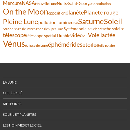
Mercure
NASA
Nuits-Saint-Georges
Nouvelle Lune
occultation
On the Moon
planète
Planète rouge
opposition
Saturne
Soleil
Pleine Lune
pollution lumineuse
Système solaire
tache solaire
Station spatiale internationale
Séléné
Super Lune
Voie lactée
télescope
vidéo
télescope spatial Hubble
VLT
Vénus
éphémérides
étoile
éclipse de Lune
étoile polaire
LA LUNE
CIEL ÉTOILÉ
MÉTÉORES
SOLEIL ET PLANÈTES
LES HOMMES ET LE CIEL