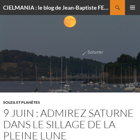
Recherche
CIELMANIA : le blog de Jean-Baptiste FELDMANN, photographe du ciel
ALLER
MENU
AU
PRINCI
CONTENU
SOLEIL ET PLANÈTES
9 JUIN : ADMIREZ SATURNE
DANS LE SILLAGE DE LA
PLEINE LUNE