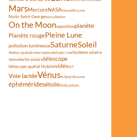
Mars
Mercure
NASA
Nouvelle Lune
Nuits-Saint-Georges
occultation
On the Moon
planète
opposition
Pleine Lune
Planète rouge
Saturne
Soleil
pollution lumineuse
Système solaire
Station spatiale internationale
Super Lune
télescope
tache solaire
Séléné
vidéo
télescope spatial Hubble
VLT
Vénus
Voie lactée
éclipse de Lune
éphémérides
étoile
étoile polaire