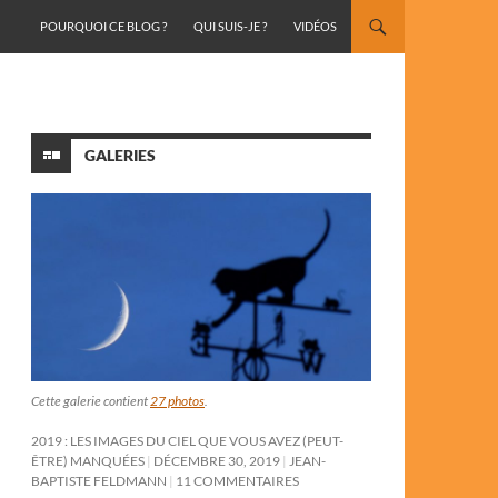
ALLER AU CONTENU
POURQUOI CE BLOG ?
QUI SUIS-JE ?
VIDÉOS
GALERIES
Cette galerie contient
27 photos
.
2019 : LES IMAGES DU CIEL QUE VOUS AVEZ (PEUT-
ÊTRE) MANQUÉES
DÉCEMBRE 30, 2019
JEAN-
BAPTISTE FELDMANN
11 COMMENTAIRES