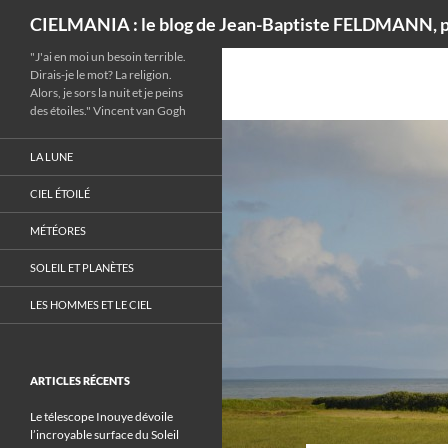
Recherche
CIELMANIA : le blog de Jean-Baptiste FELDMANN, p
"J'ai en moi un besoin terrible.
Dirais-je le mot? La religion.
Alors, je sors la nuit et je peins
des étoiles." Vincent van Gogh
LA LUNE
CIEL ÉTOILÉ
MÉTÉORES
SOLEIL ET PLANÈTES
LES HOMMES ET LE CIEL
ARTICLES RÉCENTS
Le télescope Inouye dévoile
l’incroyable surface du Soleil