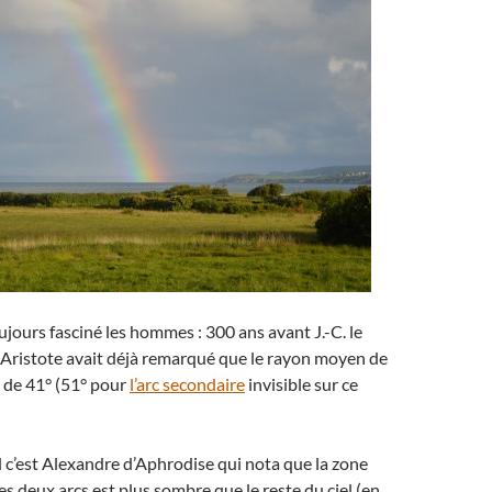
oujours fasciné les hommes : 300 ans avant J.-C. le
 Aristote avait déjà remarqué que le rayon moyen de
t de 41° (51° pour
l’arc secondaire
invisible sur ce
 c’est Alexandre d’Aphrodise qui nota que la zone
es deux arcs est plus sombre que le reste du ciel (en