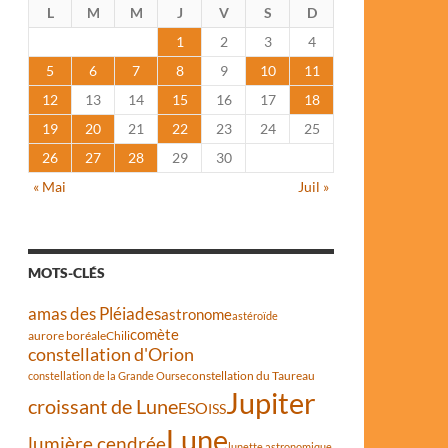
L
M
M
J
V
S
D
1
2
3
4
5
6
7
8
9
10
11
12
13
14
15
16
17
18
19
20
21
22
23
24
25
26
27
28
29
30
« Mai
Juil »
MOTS-CLÉS
amas des Pléiades
astronome
astéroïde
comète
aurore boréale
Chili
constellation d'Orion
constellation du Taureau
constellation de la Grande Ourse
Jupiter
croissant de Lune
ESO
ISS
Lune
lumière cendrée
lunette astronomique