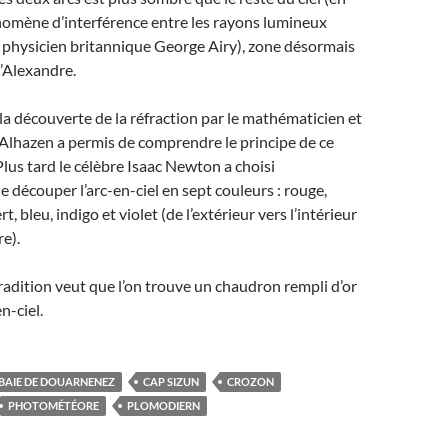
nomène d’interférence entre les rayons lumineux
 physicien britannique George Airy), zone désormais
’Alexandre.
la découverte de la réfraction par le mathématicien et
Alhazen a permis de comprendre le principe de ce
 Plus tard le célèbre Isaac Newton a choisi
e découper l’arc-en-ciel en sept couleurs : rouge,
t, bleu, indigo et violet (de l’extérieur vers l’intérieur
re).
adition veut que l’on trouve un chaudron rempli d’or
n-ciel.
BAIE DE DOUARNENEZ
CAP SIZUN
CROZON
PHOTOMÉTÉORE
PLOMODIERN