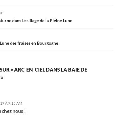
on
NT
aturne dans le sillage de la Pleine Lune
 Lune des fraises en Bourgogne
SUR « ARC-EN-CIEL DANS LA BAIE DE
 »
017 À 7:15 AM
 chez nous !