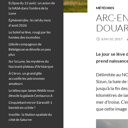
Éclipse du 12 août : un avion de
MÉTÉORES
la NASA dans l’ombre de la
Lune
ARC-EN
Éphémérides : le ciel du mois
DOUA
d’août 2026
Le Soleil se lève, rougi par les
fumées des incendies
JUIN 10, 2017
L’étoile compagnon de
Bételgeuse se dévoile un peu
Le jour se lève 
plus
prend naissance
Sur la Lune, les mystères du
fascinant plateau d’Aristarque
À Céron, un grand gîte
Délimitée au NOR
accueille les astronomes
Sizun, la baie de
amateurs
jusqu’à la fin d
Le télescope James Webb nous
kilomètres de la
dévoile la galaxie Centaurus A
mer d’Iroise. C’
L’inquiétant miroir Eärendil-1
bientôt en orbite ?
que cette image a
Insolite : la Station spatiale du
côté de Saturne