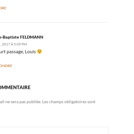
DRE
n-Baptiste FELDMANN
, 2017 À 5:09 PM
urt passage, Louis
PONDRE
COMMENTAIRE
il ne sera pas publiée.
Les champs obligatoires sont