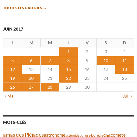
TOUTES LES GALERIES
→
JUIN 2017
L
M
M
J
V
S
D
1
2
3
4
5
6
7
8
9
10
11
12
13
14
15
16
17
18
19
20
21
22
23
24
25
26
27
28
29
30
« Mai
Juil »
MOTS-CLÉS
amas des Pléiades
comète
astronome
aurore boréale
astéroïde
Chili