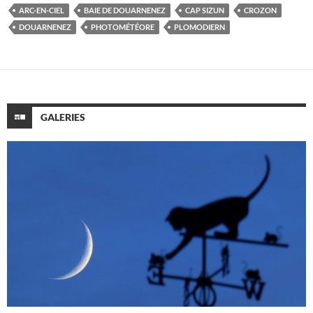
ARC-EN-CIEL
BAIE DE DOUARNENEZ
CAP SIZUN
CROZON
DOUARNENEZ
PHOTOMÉTÉORE
PLOMODIERN
GALERIES