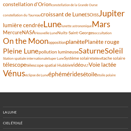
constellation d'Orion
constellation de la Grande Ourse
Jupiter
croissant de Lune
ESO
ISS
constellation du Taureau
Lune
Mars
lumière cendrée
lunette astronomique
Mercure
NASA
Nuits-Saint-Georges
Nouvelle Lune
occultation
On the Moon
planète
Planète rouge
opposition
Saturne
Soleil
Pleine Lune
pollution lumineuse
Système solaire
tache solaire
Station spatiale internationale
Séléné
Super Lune
Voie lactée
télescope
vidéo
télescope spatial Hubble
VLT
Vénus
éphémérides
étoile
éclipse de Lune
étoile polaire
LA LUNE
CIEL ÉTOILÉ