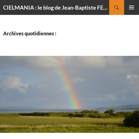
Recherche
CIELMANIA : le blog de Jean-Baptiste FELDMANN, photographe du ciel
ALLER
MENU
AU
PRINCI
CONTENU
Archives quotidiennes :