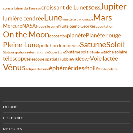
Jupiter
croissant de Lune
ESO
ISS
constellation du Taureau
Lune
Mars
lumière cendrée
lunette astronomique
Mercure
NASA
Nuits-Saint-Georges
Nouvelle Lune
occultation
On the Moon
planète
Planète rouge
opposition
Saturne
Soleil
Pleine Lune
pollution lumineuse
Système solaire
tache solaire
Station spatiale internationale
Séléné
Super Lune
Voie lactée
télescope
vidéo
télescope spatial Hubble
VLT
Vénus
éphémérides
étoile
éclipse de Lune
étoile polaire
LA LUNE
CIEL ÉTOILÉ
MÉTÉORES