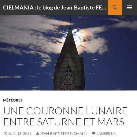
Recherche
CIELMANIA : le blog de Jean-Baptiste FELDMANN, photographe du ciel
ALLER
MENU
AU
PRINCI
CONTENU
MÉTÉORES
UNE COURONNE LUNAIRE
ENTRE SATURNE ET MARS
JUIN 18, 2016
JEAN-BAPTISTE FELDMANN
LAISSER UN