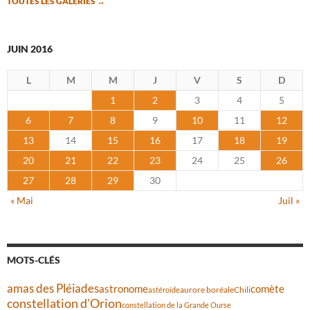
TOUTES LES GALERIES
→
JUIN 2016
L
M
M
J
V
S
D
1
2
3
4
5
6
7
8
9
10
11
12
13
14
15
16
17
18
19
20
21
22
23
24
25
26
27
28
29
30
« Mai
Juil »
MOTS-CLÉS
amas des Pléiades
comète
astronome
aurore boréale
astéroïde
Chili
constellation d'Orion
constellation de la Grande Ourse