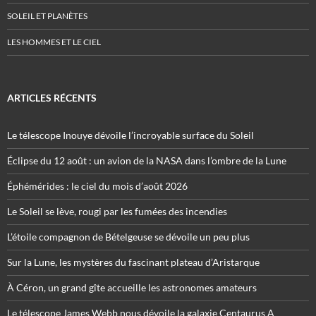
SOLEIL ET PLANÈTES
LES HOMMES ET LE CIEL
ARTICLES RÉCENTS
Le télescope Inouye dévoile l’incroyable surface du Soleil
Éclipse du 12 août : un avion de la NASA dans l’ombre de la Lune
Éphémérides : le ciel du mois d’août 2026
Le Soleil se lève, rougi par les fumées des incendies
L’étoile compagnon de Bételgeuse se dévoile un peu plus
Sur la Lune, les mystères du fascinant plateau d’Aristarque
À Céron, un grand gîte accueille les astronomes amateurs
Le télescope James Webb nous dévoile la galaxie Centaurus A